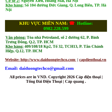
Cơ sở 2:
Nguyễn Xiển, Hoàng Mai, Hà Nội
Kho hàng:
Số 104 đường Đức Giang, Q. Long Biên, TP. Hà
Nội
KHU VỰC MIỀN NAM:
☎
Hotline:
0982.228.599
Văn phòng:
Tòa nhà Petroland, số 2 đường 62, P. Bình
Trưng Đông, Q.2, TP. HCM
Kho hàng:
409/108/18 Kp2, Tổ 32, TCH13, P. Tân Chánh
Hiệp, Q.12, TP. HCM
Website: http://www.daiduongtechco.com
|
capdienthoai.vn
Email: daiduongtechco@gmail.com
All prices are in
VND
. Copyright 2026 Cáp điện thoại |
Tổng Đài Điện Thoại | Cáp quang .