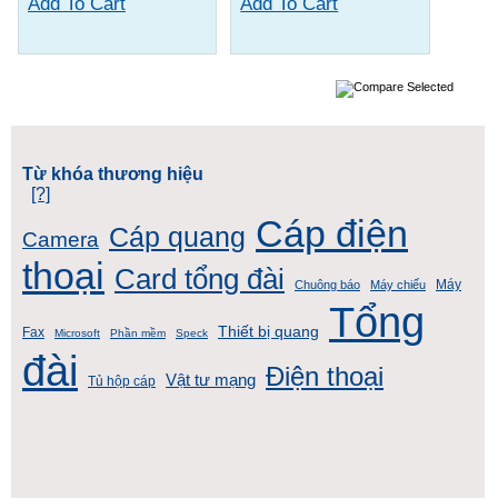
Add To Cart
Add To Cart
Từ khóa thương hiệu
[?]
Cáp điện
Cáp quang
Camera
thoại
Card tổng đài
Máy
Chuông báo
Máy chiếu
Tổng
Thiết bị quang
Fax
Microsoft
Phần mềm
Speck
đài
Điện thoại
Vật tư mạng
Tủ hộp cáp