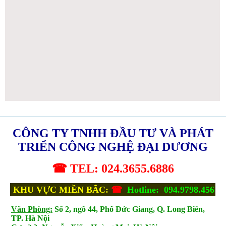
CÔNG TY TNHH ĐẦU TƯ VÀ PHÁT
TRIỂN CÔNG NGHỆ ĐẠI DƯƠNG
☎ TEL: 024.3655.6886
KHU VỰC MIỀN BẮC:
☎
Hotline: 094.9798.456
Văn Phòng:
Số 2, ngõ 44, Phố Đức Giang, Q. Long Biên,
TP. Hà Nội