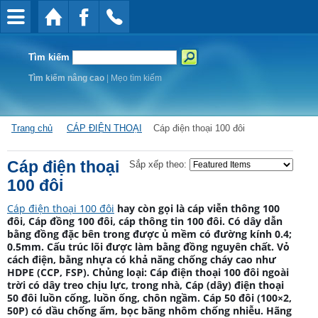
Tìm kiếm
Tìm kiếm nâng cao
|
Mẹo tìm kiếm
Trang chủ
CÁP ĐIỆN THOẠI
Cáp điện thoại 100 đôi
Cáp điện thoại
Sắp xếp theo:
100 đôi
Cáp điện thoại 100 đôi
hay còn gọi là
cáp viễn thông 100
đôi, Cáp đồng 100 đôi, cáp thông tin 100 đôi
.
C
ó dây dẫn
bằng đồng đặc bên trong được ủ mềm có đường kính 0.4;
0.5mm. Cấu trúc lõi được làm bằng đồng nguyên chất. Vỏ
cách điện, bằng nhựa có khả năng chống cháy cao như
HDPE (CCP, FSP). Chủng loại:
Cáp
điện thoại 100 đôi ngoài
trời có dây treo chịu lực
,
trong nhà, Cáp (dây) điện thoại
50 đôi luồn cống, luồn ống, chôn ngầm.
Cáp 50 đôi (100×2,
50P) có dầu chống ẩm, bọc băng nhôm chống nhiễu. Hãng