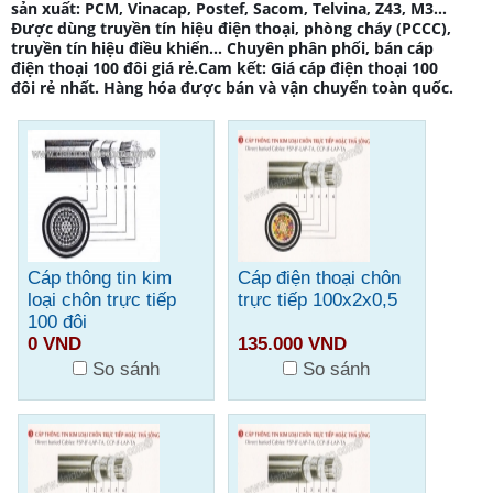
sản xuất: PCM, Vinacap, Postef, Sacom, Telvina, Z43, M3…
Được dùng truyền tín hiệu điện thoại, phòng cháy (PCCC),
truyền tín hiệu điều khiển… Chuyên phân phối,
bán cáp
điện thoại 100 đôi giá rẻ
.Cam kết:
Giá cáp điện thoại 100
đôi rẻ nhất.
Hàng hóa được bán và vận chuyển toàn quốc.
Cáp thông tin kim
Cáp điện thoại chôn
loại chôn trực tiếp
trực tiếp 100x2x0,5
100 đôi
0 VND
135.000 VND
So sánh
So sánh