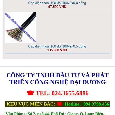
Cáp điện thoại 100 đôi 100x2x0,4 cống
97.500 VND
Cáp điện thoại 100 đôi 100x2x0,5 cống
135.000 VND
CÔNG TY TNHH ĐẦU TƯ VÀ PHÁT
TRIỂN CÔNG NGHỆ ĐẠI DƯƠNG
☎ TEL: 024.3655.6886
KHU VỰC MIỀN BẮC:
☎
Hotline: 094.9798.456
Văn Phòng:
Số 2, ngõ 44, Phố Đức Giang, Q. Long Biên,