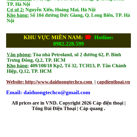
TP. Hà Nội
Cơ sở 2:
Nguyễn Xiển, Hoàng Mai, Hà Nội
Kho hàng:
Số 104 đường Đức Giang, Q. Long Biên, TP. Hà
Nội
KHU VỰC MIỀN NAM:
☎
Hotline:
0982.228.599
Văn phòng:
Tòa nhà Petroland, số 2 đường 62, P. Bình
Trưng Đông, Q.2, TP. HCM
Kho hàng:
409/108/18 Kp2, Tổ 32, TCH13, P. Tân Chánh
Hiệp, Q.12, TP. HCM
Website: http://www.daiduongtechco.com
|
capdienthoai.vn
Email: daiduongtechco@gmail.com
All prices are in
VND
. Copyright 2026 Cáp điện thoại |
Tổng Đài Điện Thoại | Cáp quang .