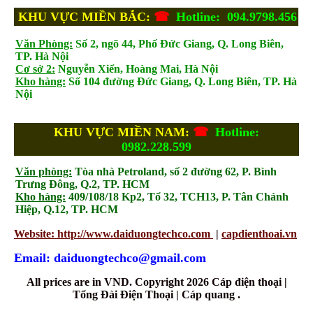
KHU VỰC MIỀN BẮC:
☎
Hotline: 094.9798.456
Văn Phòng:
Số 2, ngõ 44, Phố Đức Giang, Q. Long Biên,
TP. Hà Nội
Cơ sở 2:
Nguyễn Xiển, Hoàng Mai, Hà Nội
Kho hàng:
Số 104 đường Đức Giang, Q. Long Biên, TP. Hà
Nội
KHU VỰC MIỀN NAM:
☎
Hotline:
0982.228.599
Văn phòng:
Tòa nhà Petroland, số 2 đường 62, P. Bình
Trưng Đông, Q.2, TP. HCM
Kho hàng:
409/108/18 Kp2, Tổ 32, TCH13, P. Tân Chánh
Hiệp, Q.12, TP. HCM
Website: http://www.daiduongtechco.com
|
capdienthoai.vn
Email: daiduongtechco@gmail.com
All prices are in
VND
. Copyright 2026 Cáp điện thoại |
Tổng Đài Điện Thoại | Cáp quang .