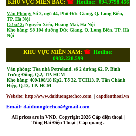
KHU VỰC MIỀN BẮC:
☎
Hotline: 094.9798.456
Văn Phòng:
Số 2, ngõ 44, Phố Đức Giang, Q. Long Biên,
TP. Hà Nội
Cơ sở 2:
Nguyễn Xiển, Hoàng Mai, Hà Nội
Kho hàng:
Số 104 đường Đức Giang, Q. Long Biên, TP. Hà
Nội
KHU VỰC MIỀN NAM:
☎
Hotline:
0982.228.599
Văn phòng:
Tòa nhà Petroland, số 2 đường 62, P. Bình
Trưng Đông, Q.2, TP. HCM
Kho hàng:
409/108/18 Kp2, Tổ 32, TCH13, P. Tân Chánh
Hiệp, Q.12, TP. HCM
Website: http://www.daiduongtechco.com
|
capdienthoai.vn
Email: daiduongtechco@gmail.com
All prices are in
VND
. Copyright 2026 Cáp điện thoại |
Tổng Đài Điện Thoại | Cáp quang .