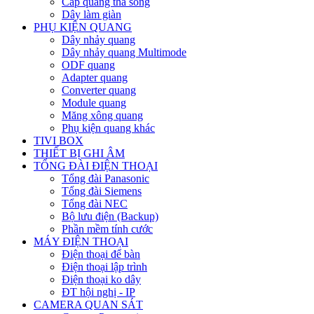
Cáp quang thả sông
Dây làm giàn
PHỤ KIỆN QUANG
Dây nhảy quang
Dây nhảy quang Multimode
ODF quang
Adapter quang
Converter quang
Module quang
Măng xông quang
Phụ kiện quang khác
TIVI BOX
THIẾT BỊ GHI ÂM
TỔNG ĐÀI ĐIỆN THOẠI
Tổng đài Panasonic
Tổng đài Siemens
Tổng đài NEC
Bộ lưu điện (Backup)
Phần mềm tính cước
MÁY ĐIỆN THOẠI
Điện thoại để bàn
Điện thoại lập trình
Điện thoại ko dây
ĐT hội nghị - IP
CAMERA QUAN SÁT