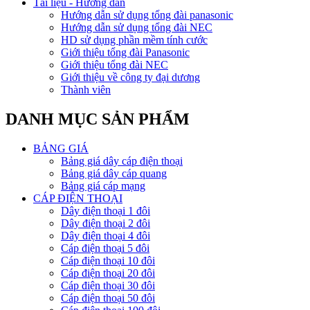
Tài liệu - Hướng dẫn
Hướng dẫn sử dụng tổng đài panasonic
Hướng dẫn sử dụng tổng đài NEC
HD sử dụng phần mềm tính cước
Giới thiệu tổng đài Panasonic
Giới thiệu tổng đài NEC
Giới thiệu về công ty đại dương
Thành viên
DANH MỤC SẢN PHẨM
BẢNG GIÁ
Bảng giá dây cáp điện thoại
Bảng giá dây cáp quang
Bảng giá cáp mạng
CÁP ĐIỆN THOẠI
Dây điện thoại 1 đôi
Dây điện thoại 2 đôi
Dây điện thoại 4 đôi
Cáp điện thoại 5 đôi
Cáp điện thoại 10 đôi
Cáp điện thoại 20 đôi
Cáp điện thoại 30 đôi
Cáp điện thoại 50 đôi