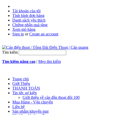
Tài khoản của tôi
Tình hình đơn hàng
Danh sách yêu thích
Chứng nhận quà tặng
Xem giỏ hàng
Sign in
or
Create an account
Tìm kiếm
Tìm kiếm nâng cao
|
Mẹo tìm kiếm
Trang chủ
Giới Thiệu
THANH TOÁN
Tin tức sự kiện
Giời thiệu về cáp đận thoại đôi 100
Mua Hàng - Vận chuyển
Liên hệ
Sản phẩm khuyến mại