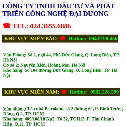
CÔNG TY TNHH ĐẦU TƯ VÀ PHÁT
TRIỂN CÔNG NGHỆ ĐẠI DƯƠNG
☎ TEL: 024.3655.6886
KHU VỰC MIỀN BẮC:
☎
Hotline: 094.9798.456
Văn Phòng:
Số 2, ngõ 44, Phố Đức Giang, Q. Long Biên, TP.
Hà Nội
Cơ sở 2:
Nguyễn Xiển, Hoàng Mai, Hà Nội
Kho hàng:
Số 104 đường Đức Giang, Q. Long Biên, TP. Hà
Nội
KHU VỰC MIỀN NAM:
☎
Hotline: 0982.228.599
Văn phòng:
Tòa nhà Petroland, số 2 đường 62, P. Bình Trưng
Đông, Q.2, TP. HCM
Kho hàng:
409/108/18 Kp2, Tổ 32, TCH13, P. Tân Chánh
Hiệp, Q.12, TP. HCM