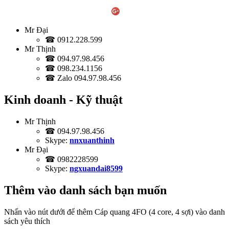
Mr Đại
☎ 0912.228.599
Mr Thịnh
☎ 094.97.98.456
☎ 098.234.1156
☎ Zalo 094.97.98.456
Kinh doanh - Kỹ thuật
Mr Thịnh
☎ 094.97.98.456
Skype:
nnxuanthinh
Mr Đại
☎ 0982228599
Skype:
ngxuandai8599
Thêm vào danh sách bạn muốn
Nhấn vào nút dưới để thêm Cáp quang 4FO (4 core, 4 sợi) vào danh
sách yêu thích