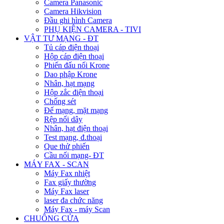
Camera Panasonic
Camera Hikvision
Đầu ghi hình Camera
PHỤ KIỆN CAMERA - TIVI
VẬT TƯ MẠNG - ĐT
Tủ cáp điện thoại
Hộp cáp điện thoại
Phiến đấu nối Krone
Dao phập Krone
Nhân, hạt mạng
Hộp zắc điện thoại
Chống sét
Đế mạng, mặt mạng
Rệp nối dây
Nhân, hạt điện thoại
Test mạng, đ.thoại
Que thử phiến
Cầu nối mạng- ĐT
MÁY FAX - SCAN
Máy Fax nhiệt
Fax giấy thường
Máy Fax laser
laser đa chức năng
Máy Fax - máy Scan
CHUÔNG CỬA