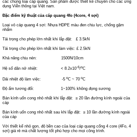
các chủng loại cáp quang. Sản phẩm được thiết kế chuyên cho các ứng
dụng Viễn thông tại Việt nam.
Đặc điểm kỹ thuật của cáp quang 4fo (4core, 4 sợi)
Loại vỏ cáp quang 4 sợi: Nhựa HDPE màu đen chịu lực, chống gặm
nhấm
Tải trọng cho phép lớn nhất khi lắp đặt: £ 3.5kN
Tải trọng cho phép lớn nhất khi làm việc: £ 2.5kN
Khả năng chịu nén: 1500N/10cm
-6
o
Hệ số dãn nở nhiệt: < 8.2x10
/
C
o
o
Dải nhiệt độ làm việc: -5
C ~ 70
C
Độ ẩm tương đối: 1~100% không đọng sương
Bán kính uốn cong nhỏ nhất khi lắp đặt: ≥ 20 lần đường kính ngoài của
cáp
Bán kính uốn cong nhỏ nhất sau khi lắp đặt: ≥ 10 lần đường kính ngoài
của cáp
Với thiết kế nhỏ gọn, độ bền cao của loại cáp quang cống 4 core (4Fo, 4
sợi) giá rẻ mà chất lượng tốt phù hợp cho mọi công trình.