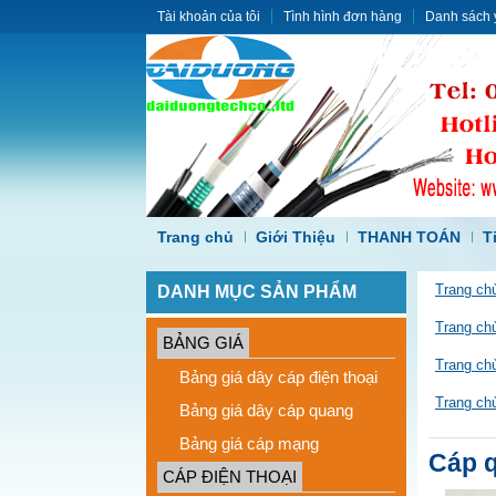
Tài khoản của tôi
Tình hình đơn hàng
Danh sách 
Trang chủ
Giới Thiệu
THANH TOÁN
T
DANH MỤC SẢN PHẨM
Trang ch
Trang ch
BẢNG GIÁ
Trang ch
Bảng giá dây cáp điện thoại
Trang ch
Bảng giá dây cáp quang
Bảng giá cáp mạng
Cáp q
CÁP ĐIỆN THOẠI