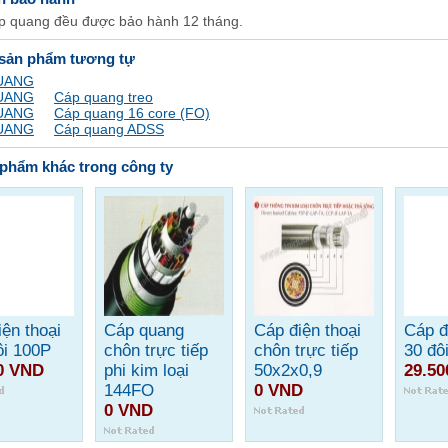
áp quang đều được bảo hành 12 tháng.
 sản phẩm tương tự
UANG
UANG
Cáp quang treo
UANG
Cáp quang 16 core (FO)
UANG
Cáp quang ADSS
phẩm khác trong công ty
ện thoại
Cáp quang
Cáp điện thoại
Cáp đ
ôi 100P
chôn trực tiếp
chôn trực tiếp
30 đô
0 VND
phi kim loại
50x2x0,9
29.5
144FO
0 VND
0 VND