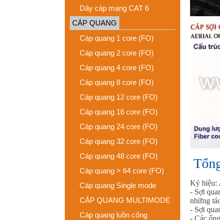
Dây cáp mạng CAT 6
CÁP QUANG
Cáp quang 1 core (FO)
Cáp quang 2 core (FO)
Cáp quang 4 core (FO)
Cáp quang 8 core (FO)
Cáp quang 12 core (FO)
Cáp quang 16 core (FO)
Cáp quang 24 core (FO)
Cáp quang 32 core (FO)
Cáp quang 48 core (FO)
Tổng
Cáp quang > 64 core (FO)
Ký hiệu:
Cáp quang Single mode
- Sợi qua
CÁP QUANG MULTIMODE
những tác
- Sợi qua
Cáp quang luồn cống
- Các ống