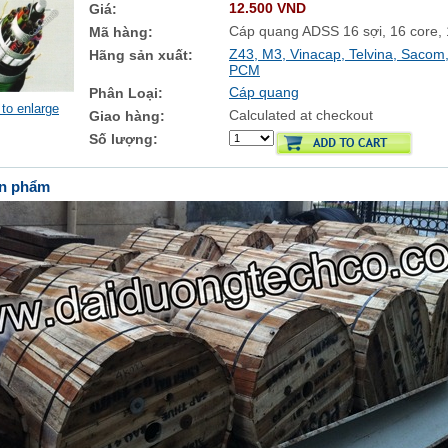
12.500 VND
Giá:
Cáp quang ADSS 16 sợi, 16 core,
Mã hàng:
Z43, M3, Vinacap, Telvina, Sacom
Hãng sản xuất:
PCM
Cáp quang
Phân Loại:
 to enlarge
Calculated at checkout
Giao hàng:
Số lượng:
ản phẩm