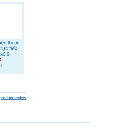
iện thoại
trực tiếp
x0,9
D