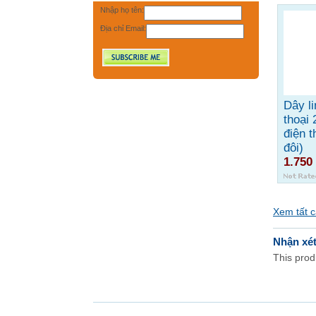
Nhập họ tên:
Địa chỉ Email:
Dây li
thoại 
điện t
đôi)
1.750
Xem tất 
Nhận xé
This produ