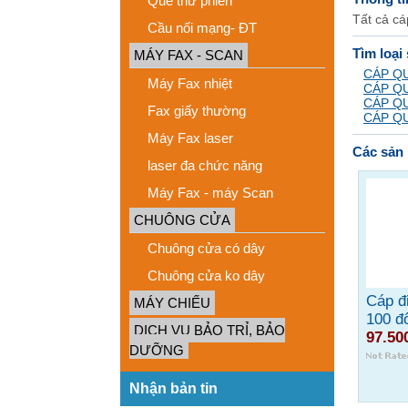
Que thử phiến
Tất cả c
Cầu nối mạng- ĐT
Tìm loại
MÁY FAX - SCAN
CÁP Q
Máy Fax nhiệt
CÁP Q
CÁP Q
Fax giấy thường
CÁP Q
Máy Fax laser
Các sản 
laser đa chức năng
Máy Fax - máy Scan
CHUÔNG CỬA
Chuông cửa có dây
Chuông cửa ko dây
Cáp đi
MÁY CHIẾU
100 đ
DỊCH VỤ BẢO TRỈ, BẢO
97.50
DƯỠNG
Nhận bản tin