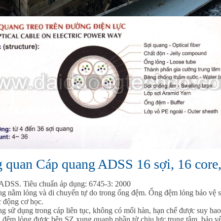
 quan Cáp quang ADSS 16 sợi, 16 core
 ADSS. Tiêu chuẩn áp dụng: 6745-3: 2000
ng nằm lỏng và di chuyển tự do trong ống đệm. Ống đệm lỏng bảo vệ s
 động cơ học.
ng sử dụng trong cáp liên tục, không có mối hàn, hạn chế được suy hao 
 đệm lỏng được bện SZ xung quanh phần tử chịu lực trung tâm, bảo v