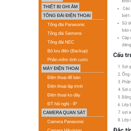
khỏi
THIẾT BỊ GHI ÂM
Các 
TỔNG ĐÀI ĐIỆN THOẠI
biệt
Sử d
Tổng đài Panasonic
bảo 
Tổng đài Siemens
Cáp 
Tổng đài NEC
dàng 
Bộ lưu điện (Backup)
C
ấ
u tr
Phần mềm tính cước
Sợi 
MÁY ĐIỆN THOẠI
Ống 
Điện thoại để bàn
Phần
Điện thoại lập trình
Sợi 
Điện thoại ko dây
Băng
ĐT hội nghị - IP
Lớp b
CAMERA QUAN SÁT
sợi 
Lớp 
Camera Panasonic
Đ
ặ
c t
í
Camera Hikvision