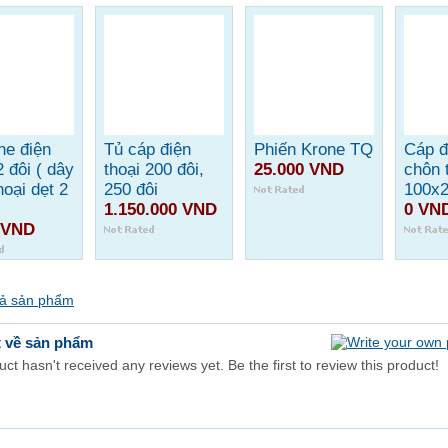
ne điện
Tủ cáp điện
Phiến Krone TQ
Cáp đ
2 đôi ( dây
thoại 200 đôi,
25.000 VND
chôn 
hoại dẹt 2
250 đôi
100x2
1.150.000 VND
0 VN
 VND
cả sản phẩm
t về sản phẩm
ct hasn't received any reviews yet. Be the first to review this product!