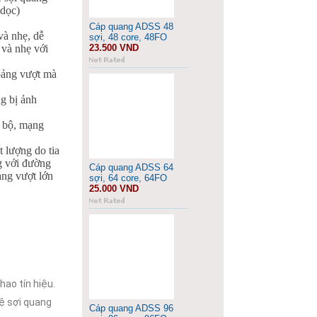
 dọc)
Cáp quang ADSS 48
và nhẹ, dễ
sợi, 48 core, 48FO
 và nhẹ với
23.500 VND
hoảng vượt mà
ng bị ảnh
c bộ, mạng
 lượng do tia
ng với đường
Cáp quang ADSS 64
ảng vượt lớn
sợi, 64 core, 64FO
25.000 VND
hao tín hiệu.
ệ sợi quang
Cáp quang ADSS 96