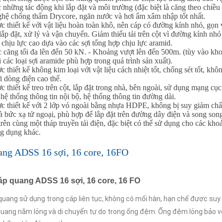
 những tác động khi lắp đặt và môi trường (đặc biệt là căng theo chiều
ghệ chống thấm Drycore, ngăn nước và hơi ẩm xâm nhập tốt nhất.
c thiết kế với vật liệu hoàn toàn khô, nên cáp có đường kính nhỏ, gọn 
lắp đặt, xử lý và vận chuyển. Giảm thiểu tải trên cột vì đường kính nhỏ
chịu lực cao dựa vào các sợi tổng hợp chịu lực aramid.
c căng tối đa lên đến 50 kN. - Khoảng vượt lên đến 500m. (tùy vào k
 các loại sợi aramide phù hợp trong quá trình sản xuất).
c thiết kế không kim loại với vật liệu cách nhiệt tốt, chống sét tốt, khô
 dòng điện cao thế.
c thiết kế treo trên cột, lắp đặt trong nhà, bên ngoài, sử dụng mạng cụ
 hệ thống thông tin nội bộ, hệ thống thông tin đường dài.
c thiết kế với 2 lớp vỏ ngoài bằng nhựa HDPE, không bị suy giảm chất
à bức xạ tử ngoại, phù hợp để lắp đặt trên đường dây điện và song so
trên cùng một tháp truyền tải điện, đặc biệt có thể sử dụng cho các kho
ng dụng khác.
ang ADSS 16 sợi, 16 core, 16FO
á
p quang ADSS 16 sợi, 16 core, 16 FO
quang sử dụng trong cáp liên tục, không có mối hàn, hạn chế được suy 
quang nằm lỏng và di chuyển tự do trong ống đệm. Ống đệm lỏng bảo v