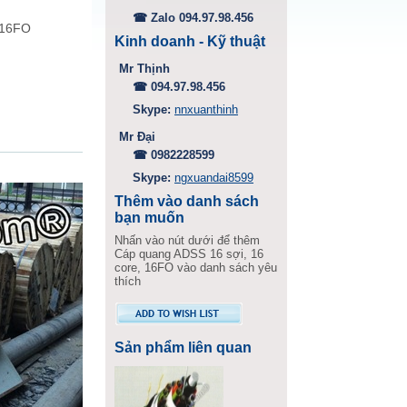
☎ Zalo 094.97.98.456
 16FO
Kinh doanh - Kỹ thuật
,
Mr Thịnh
☎ 094.97.98.456
Skype:
nnxuanthinh
Mr Đại
☎ 0982228599
Skype:
ngxuandai8599
Thêm vào danh sách
bạn muốn
Nhấn vào nút dưới để thêm
Cáp quang ADSS 16 sợi, 16
core, 16FO vào danh sách yêu
thích
Sản phẩm liên quan