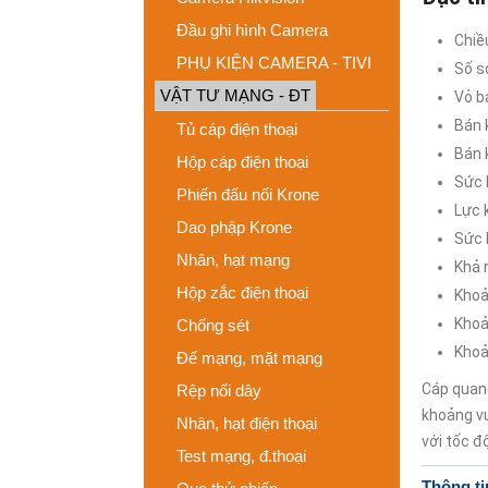
Đầu ghi hình Camera
Chiề
PHỤ KIỆN CAMERA - TIVI
Số s
VẬT TƯ MẠNG - ĐT
Vỏ b
Bán 
Tủ cáp điện thoại
Bán 
Hộp cáp điện thoại
Sức 
Phiến đấu nối Krone
Lực 
Dao phập Krone
Sức 
Nhân, hạt mạng
Khả 
Hộp zắc điện thoại
Khoả
Khoả
Chống sét
Khoả
Đế mạng, mặt mạng
Cáp quang
Rệp nối dây
khoảng vư
Nhân, hạt điện thoại
với tốc đ
Test mạng, đ.thoại
Thông ti