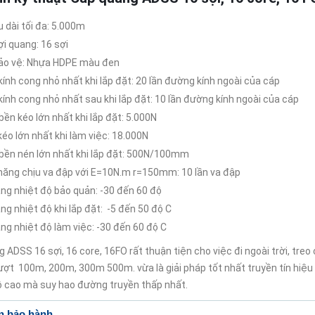
u dài tối đa: 5.000m
ợi quang: 16 sợi
ảo vệ: Nhựa HDPE màu đen
kính cong nhỏ nhất khi lắp đặt: 20 lần đường kính ngoài của cáp
kính cong nhỏ nhất sau khi lắp đặt: 10 lần đường kính ngoài của cáp
bền kéo lớn nhất khi lắp đặt: 5.000N
kéo lớn nhất khi làm việc: 18.000N
bền nén lớn nhất khi lắp đặt: 500N/100mm
năng chịu va đập với E=10N.m r=150mm: 10 lần va đập
ng nhiệt độ bảo quản: -30 đến 60 độ
ng nhiệt độ khi lắp đặt: -5 đến 50 độ C
ng nhiệt độ làm việc: -30 đến 60 độ C
 ADSS 16 sợi, 16 core, 16FO rất thuận tiện cho việc đi ngoài trời, treo 
ợt 100m, 200m, 300m 500m. vừa là giải pháp tốt nhất truyền tín hiệu
ộ cao mà suy hao đường truyền thấp nhất.
n bảo hành