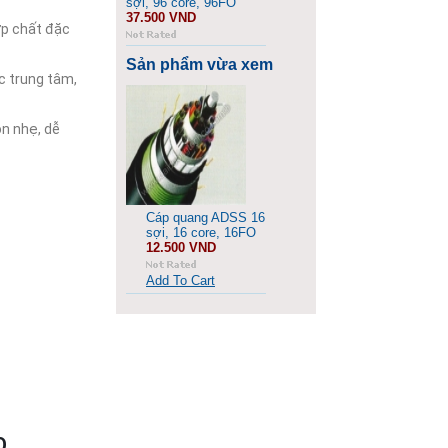
sợi, 96 core, 96FO
37.500 VND
ợp chất đặc
Sản phẩm vừa xem
c trung tâm,
ọn nhẹ, dễ
Cáp quang ADSS 16
sợi, 16 core, 16FO
12.500 VND
Add To Cart
O