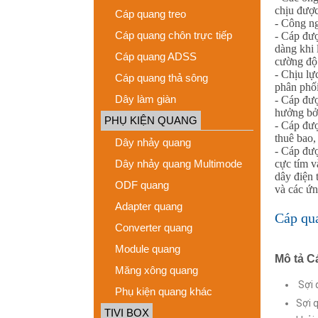
chịu được
Cáp quang treo
- Công n
Cáp quang chôn trực tiếp
- Cáp đượ
dàng khi 
Cáp quang ADSS
cường độ 
- Chịu lự
Cáp quang thả sông
phân phối
Dây làm giàn
- Cáp đượ
hưởng bởi
PHỤ KIỆN QUANG
- Cáp đượ
thuê bao,
Dây nhảy quang
- Cáp đượ
Dây nhảy quang Multimode
cực tím v
dây điện 
ODF quang
và các ứ
Adapter quang
Cáp qu
Converter quang
Module quang
Mô t
ả
C
Măng xông quang
Sợi 
Phụ kiện quang khác
Sợi 
TIVI BOX