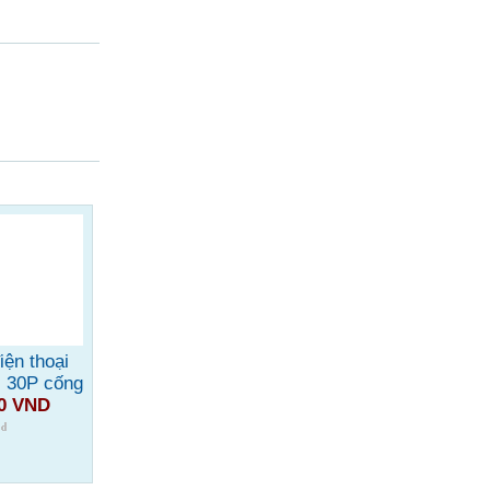
iện thoại
i 30P cống
00 VND