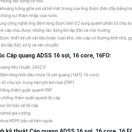
 những tác động cơ học.
khoảng trống giữa sợi và bề mặt trong của ống được điền đầy bằng h
 chống sự thâm nhập của nước.
ụng công nghệ ống đệm lỏng được bện SZ xung quanh phần tử chịu lự
vệ cáp chịu được những tác động khi lắp đặt và môi trường
được thiết kế với vật liệu hoàn toàn khô, nên cáp có đường kính nhỏ, g
khi lắp đặt, xử lý và vận chuyển.
ú
c C
á
p quang ADSS 16 sợi, 16 core, 16FO:
quang tiêu chuẩn G652.D
đệm lỏng nhồi dầu chứa 16 sợi quang (16FO, 16 core)
 tử chịu lực trung tâm phi kim loại (FRP)
chống thấm quấn quanh FRP
 chống thấm quấn quanh lõi cáp
ọc lót bảo vệ lõi cáp
aramid gia cường
nhựa HDPE bảo vệ bên ngoài
nh k
ỹ
thu
ậ
t C
á
p quang ADSS 16 sợi, 16 core, 16 F