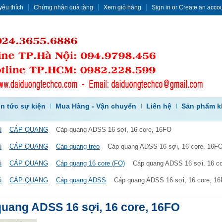
yêu thích
Chứng nhận quà tặng
Xem giỏ hàng
Sign in
or
Create an acco
in tức sự kiện
Mua Hàng - Vận chuyển
Liên hệ
Sản phẩm k
ủ
CÁP QUANG
Cáp quang ADSS 16 sợi, 16 core, 16FO
ủ
CÁP QUANG
Cáp quang treo
Cáp quang ADSS 16 sợi, 16 core, 16F
ủ
CÁP QUANG
Cáp quang 16 core (FO)
Cáp quang ADSS 16 sợi, 16 c
ủ
CÁP QUANG
Cáp quang ADSS
Cáp quang ADSS 16 sợi, 16 core, 1
uang ADSS 16 sợi, 16 core, 16FO