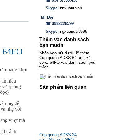
☎ 094.97.98.456
Skype:
nnxuanthinh
Mr Đại
☎ 0982228599
Skype:
ngxuandai8599
Thêm vào danh sách
bạn muốn
, 64FO
Nhấn vào nút dưới để thêm
Cáp quang ADSS 64 sợi, 64
core, 64FO vào danh sách yêu
thích
ợi quang khỏi
tín hiệu
ệ sợi quang
Sản phẩm liên quan
 dọc)
và nhẹ, dễ
 và nhẹ với
hoảng vượt mà
ng bị ảnh
Cáp quang ADSS 24
sợi, 24 core, 24FO