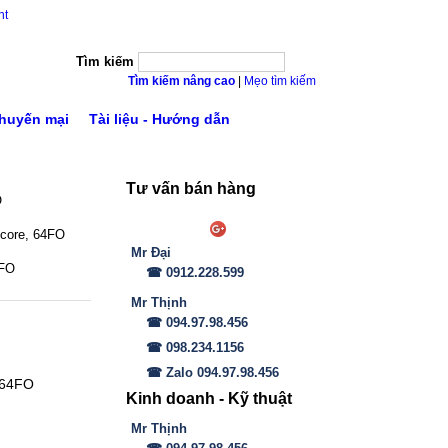
nt
Tìm kiếm
Tìm kiếm nâng cao
|
Mẹo tìm kiếm
huyến mại
Tài liệu - Hướng dẫn
Tư vấn bán hàng
O
 core, 64FO
Mr Đại
4FO
☎ 0912.228.599
Mr Thịnh
☎ 094.97.98.456
☎ 098.234.1156
☎ Zalo 094.97.98.456
 64FO
Kinh doanh - Kỹ thuật
,
Mr Thịnh