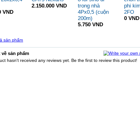
2.150.000 VND
trong nhà
phi kim
0 VND
4Px0,5 (cuộn
2FO
200m)
0 VND
5.750 VND
cả sản phẩm
t về sản phẩm
ct hasn't received any reviews yet. Be the first to review this product!