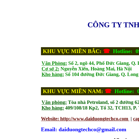
CÔNG TY TNH
KHU VỰC MIỀN BẮC:
☎
Hotline: 0
Văn Phòng:
Số 2, ngõ 44, Phố Đức Giang, Q. 
Cơ sở 2:
Nguyễn Xiển, Hoàng Mai, Hà Nội
Kho hàng:
Số 104 đường Đức Giang, Q. Long 
KHU VỰC MIỀN NAM:
☎
Hotline: 
Văn phòng:
Tòa nhà Petroland, số 2 đường 6
Kho hàng:
409/108/18 Kp2, Tổ 32, TCH13, P
Website: http://www.daiduongtechco.com
|
ca
Email: daiduongtechco@gmail.com