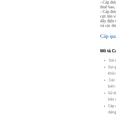
- Cáp đượ
Cáp quang 2 core (FO)
thuê bao,
Cáp quang 4 core (FO)
- Cáp đượ
cực tím v
Cáp quang 8 core (FO)
dây điện 
và các ứ
Cáp quang 12 core (FO)
Cáp quang 16 core (FO)
Cáp qu
Cáp quang 24 core (FO)
Cáp quang 32 core (FO)
Mô t
ả
C
Cáp quang 48 core (FO)
Sợi 
Cáp quang > 64 core (FO)
Sợi 
Cáp quang Single mode
khỏi
Các 
CÁP QUANG MULTIMODE
biệt
Cáp quang luồn cống
Sử d
Cáp quang treo
bảo 
Cáp quang chôn trực tiếp
Cáp 
Cáp quang ADSS
dàng 