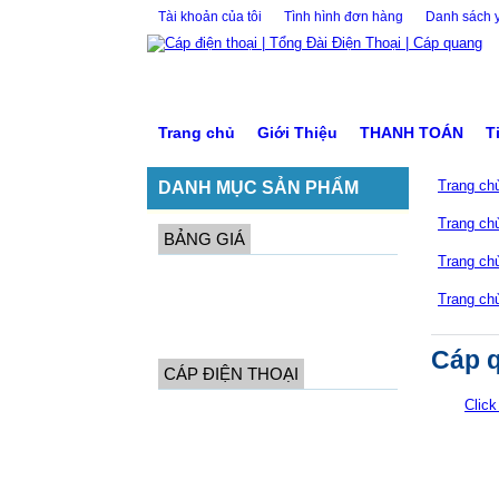
Tài khoản của tôi
Tình hình đơn hàng
Danh sách y
Trang chủ
Giới Thiệu
THANH TOÁN
T
DANH MỤC SẢN PHẨM
Trang ch
Trang ch
BẢNG GIÁ
Trang ch
Bảng giá dây cáp điện thoại
Trang ch
Bảng giá dây cáp quang
Bảng giá cáp mạng
Cáp q
CÁP ĐIỆN THOẠI
Click
Dây điện thoại 1 đôi
Dây điện thoại 2 đôi
Dây điện thoại 4 đôi