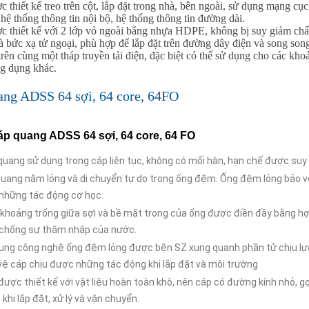
c thiết kế treo trên cột, lắp đặt trong nhà, bên ngoài, sử dụng mạng cụ
 hệ thống thông tin nội bộ, hệ thống thông tin đường dài.
c thiết kế với 2 lớp vỏ ngoài bằng nhựa HDPE, không bị suy giảm chất
à bức xạ tử ngoại, phù hợp để lắp đặt trên đường dây điện và song so
trên cùng một tháp truyền tải điện, đặc biệt có thể sử dụng cho các kho
ng dụng khác.
ang ADSS 64 sợi, 64 core, 64FO
á
p quang ADSS 64 sợi, 64 core, 64 FO
quang sử dụng trong cáp liên tục, không có mối hàn, hạn chế được suy 
quang nằm lỏng và di chuyển tự do trong ống đệm. Ống đệm lỏng bảo v
 những tác động cơ học.
khoảng trống giữa sợi và bề mặt trong của ống được điền đầy bằng h
 chống sự thâm nhập của nước.
ụng công nghệ ống đệm lỏng được bện SZ xung quanh phần tử chịu lự
vệ cáp chịu được những tác động khi lắp đặt và môi trường
được thiết kế với vật liệu hoàn toàn khô, nên cáp có đường kính nhỏ, g
khi lắp đặt, xử lý và vận chuyển.