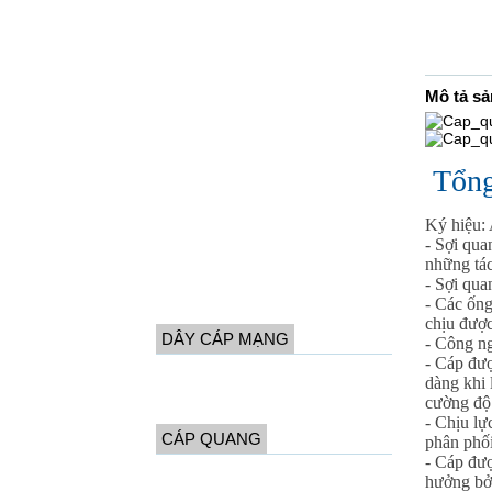
Cáp điện thoại 5 đôi
Cáp điện thoại 10 đôi
Cáp điện thoại 20 đôi
Mô tả s
Cáp điện thoại 30 đôi
Cáp điện thoại 50 đôi
Tổng
Cáp điện thoại 100 đôi
Cáp điện thoại 200 đôi
Ký hiệu:
Cáp điện thoại 300 đôi
- Sợi qua
những tác
Cáp 500|600|1000 đôi
- Sợi qua
- Các ống
Cáp chôn trực tiếp
chịu được
DÂY CÁP MẠNG
- Công n
- Cáp đượ
Dây cáp mạng CAT 5
dàng khi 
cường độ 
Dây cáp mạng CAT 6
- Chịu lự
CÁP QUANG
phân phối
- Cáp đượ
Cáp quang 1 core (FO)
hưởng bởi