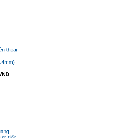
ện thoại
0.4mm)
 VND
uang
rực tiếp