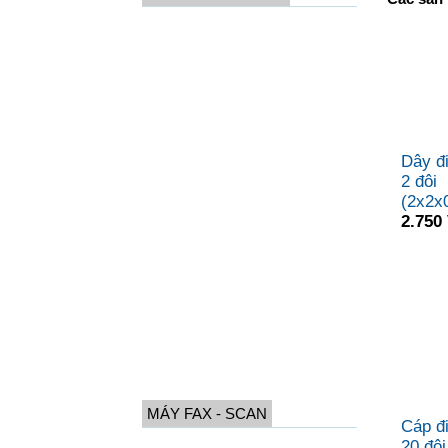
Tủ cáp điện thoại
Hộp cáp điện thoại
Phiến đấu nối Krone
Dao phập Krone
Nhân, hạt mạng
Dây đi
Hộp zắc điện thoại
2 đôi
(2x2x
Chống sét
2.750
Đế mạng, mặt mạng
Rệp nối dây
Nhân, hạt điện thoại
Test mạng, đ.thoại
Que thử phiến
Cầu nối mạng- ĐT
MÁY FAX - SCAN
Cáp đi
Máy Fax nhiệt
20 đô