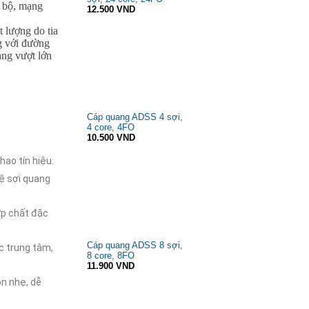
c bộ, mạng
12.500 VND
 lượng do tia
ng với đường
ảng vượt lớn
Cáp quang ADSS 4 sợi,
4 core, 4FO
10.500 VND
hao tín hiệu.
ệ sợi quang
ợp chất đặc
Cáp quang ADSS 8 sợi,
c trung tâm,
8 core, 8FO
11.900 VND
ọn nhẹ, dễ