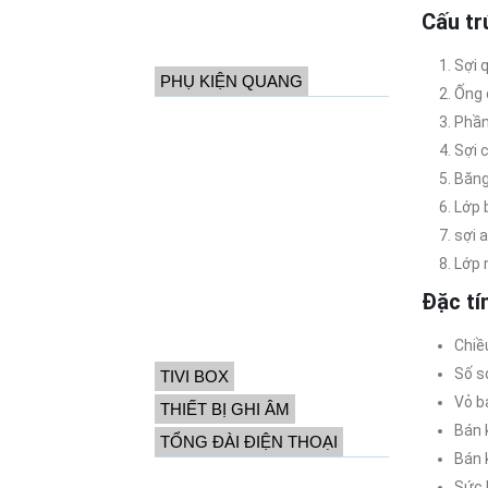
Cáp quang thả sông
C
ấ
u tr
Dây làm giàn
Sợi 
PHỤ KIỆN QUANG
Ống 
Dây nhảy quang
Phần
Dây nhảy quang Multimode
Sợi 
Băng
ODF quang
Lớp b
Adapter quang
sợi 
Converter quang
Lớp 
Module quang
Đ
ặ
c t
í
Măng xông quang
Phụ kiện quang khác
Chiề
Số s
TIVI BOX
Vỏ b
THIẾT BỊ GHI ÂM
Bán 
TỔNG ĐÀI ĐIỆN THOẠI
Bán 
Tổng đài Panasonic
Sức 