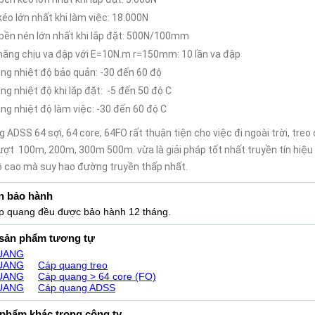
kéo lớn nhất khi làm việc: 18.000N
bền nén lớn nhất khi lắp đặt: 500N/100mm
năng chịu va đập với E=10N.m r=150mm: 10 lần va đập
ng nhiệt độ bảo quản: -30 đến 60 độ
ng nhiệt độ khi lắp đặt: -5 đến 50 độ C
ng nhiệt độ làm việc: -30 đến 60 độ C
 ADSS 64 sợi, 64 core, 64FO rất thuận tiện cho việc đi ngoài trời, treo 
ợt 100m, 200m, 300m 500m. vừa là giải pháp tốt nhất truyền tín hiệu
ộ cao mà suy hao đường truyền thấp nhất.
n bảo hành
áp quang đều được bảo hành 12 tháng.
 sản phẩm tương tự
UANG
UANG
Cáp quang treo
UANG
Cáp quang > 64 core (FO)
UANG
Cáp quang ADSS
phẩm khác trong công ty