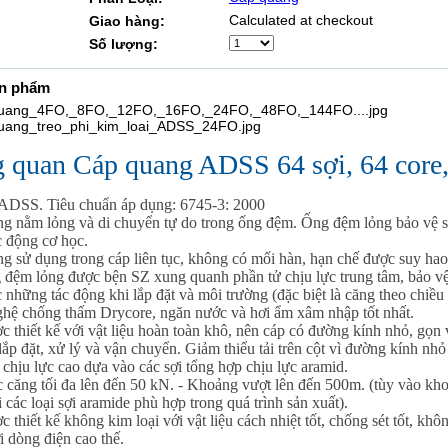
Calculated at checkout
Giao hàng:
Số lượng:
ản phẩm
 quan Cáp quang ADSS 64 sợi, 64 core
 ADSS. Tiêu chuẩn áp dụng: 6745-3: 2000
ng nằm lỏng và di chuyển tự do trong ống đệm. Ống đệm lỏng bảo vệ s
 động cơ học.
ng sử dụng trong cáp liên tục, không có mối hàn, hạn chế được suy hao 
 đệm lỏng được bện SZ xung quanh phần tử chịu lực trung tâm, bảo v
 những tác động khi lắp đặt và môi trường (đặc biệt là căng theo chiều
ghệ chống thấm Drycore, ngăn nước và hơi ẩm xâm nhập tốt nhất.
c thiết kế với vật liệu hoàn toàn khô, nên cáp có đường kính nhỏ, gọn 
lắp đặt, xử lý và vận chuyển. Giảm thiểu tải trên cột vì đường kính nhỏ
chịu lực cao dựa vào các sợi tổng hợp chịu lực aramid.
c căng tối đa lên đến 50 kN. - Khoảng vượt lên đến 500m. (tùy vào k
 các loại sợi aramide phù hợp trong quá trình sản xuất).
c thiết kế không kim loại với vật liệu cách nhiệt tốt, chống sét tốt, khô
 dòng điện cao thế.