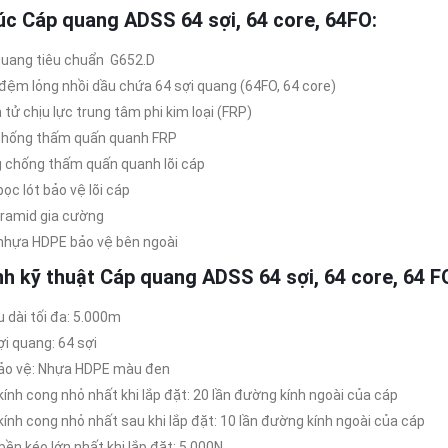
ú
c C
á
p quang ADSS 64 sợi, 64 core, 64FO:
quang tiêu chuẩn G652.D
đệm lỏng nhồi dầu chứa 64 sợi quang (64FO, 64 core)
 tử chịu lực trung tâm phi kim loại (FRP)
chống thấm quấn quanh FRP
 chống thấm quấn quanh lõi cáp
ọc lót bảo vệ lõi cáp
aramid gia cường
nhựa HDPE bảo vệ bên ngoài
nh k
ỹ
thu
ậ
t C
á
p quang ADSS 64 sợi, 64 core, 64 F
u dài tối đa: 5.000m
ợi quang: 64 sợi
ảo vệ: Nhựa HDPE màu đen
kính cong nhỏ nhất khi lắp đặt: 20 lần đường kính ngoài của cáp
kính cong nhỏ nhất sau khi lắp đặt: 10 lần đường kính ngoài của cáp
bền kéo lớn nhất khi lắp đặt: 5.000N