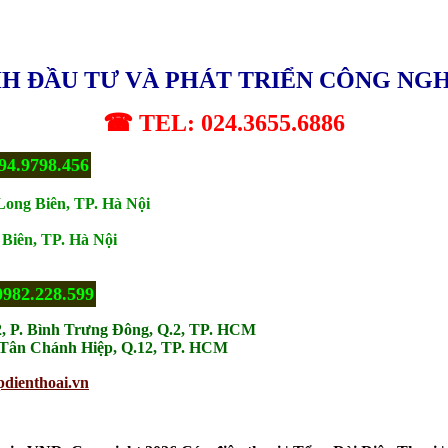
H ĐẦU TƯ VÀ PHÁT TRIỂN CÔNG NG
☎ TEL: 024.3655.6886
94.9798.456
Long Biên, TP. Hà Nội
Biên, TP. Hà Nội
0982.228.599
2, P. Bình Trưng Đông, Q.2, TP. HCM
. Tân Chánh Hiệp, Q.12, TP. HCM
pdienthoai.vn