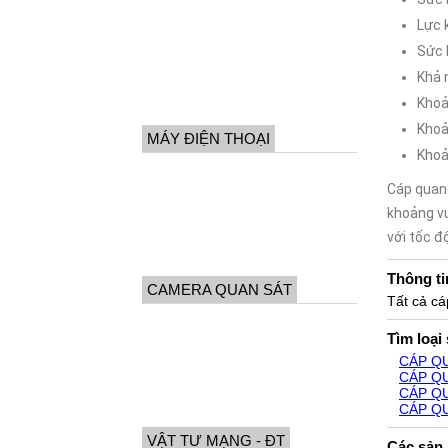
Tổng đài Siemens
Lực 
Tổng đài NEC
Sức 
Khả 
Bộ lưu điện (Backup)
Khoả
Phần mềm tính cước
Khoả
MÁY ĐIỆN THOẠI
Khoả
Điện thoại để bàn
Cáp quang
Điện thoại lập trình
khoảng vư
Điện thoại ko dây
với tốc đ
ĐT hội nghị - IP
Thông ti
CAMERA QUAN SÁT
Tất cả c
Camera Panasonic
Tìm loại
Camera Hikvision
CÁP Q
CÁP Q
Đầu ghi hình Camera
CÁP Q
CÁP Q
PHỤ KIỆN CAMERA - TIVI
VẬT TƯ MẠNG - ĐT
Các sản 