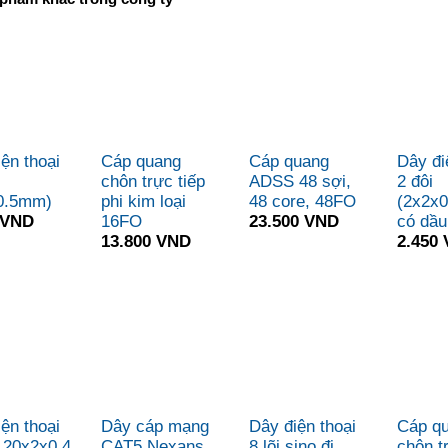
ện thoại
Cáp quang
Cáp quang
Dây đi
chôn trực tiếp
ADSS 48 sợi,
2 đôi
0.5mm)
phi kim loại
48 core, 48FO
(2x2x
 VND
16FO
23.500 VND
có dầu
13.800 VND
2.450
ện thoại
Dây cáp mạng
Dây điện thoại
Cáp q
i 20x2x0,4
CAT5 Nexans
8 lõi sino đi
chôn t