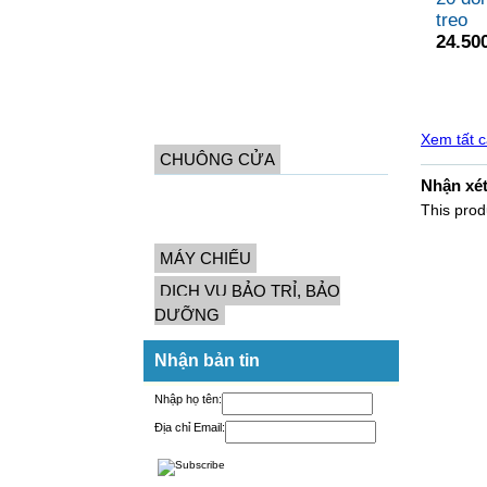
treo
Fax giấy thường
24.50
Máy Fax laser
laser đa chức năng
Máy Fax - máy Scan
Xem tất 
CHUÔNG CỬA
Nhận xé
Chuông cửa có dây
This produ
Chuông cửa ko dây
MÁY CHIẾU
DỊCH VỤ BẢO TRỈ, BẢO
DƯỠNG
Nhận bản tin
Nhập họ tên:
Địa chỉ Email: