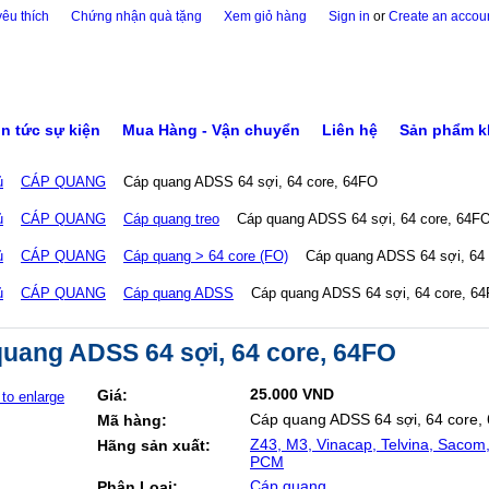
êu thích
Chứng nhận quà tặng
Xem giỏ hàng
Sign in
or
Create an accou
in tức sự kiện
Mua Hàng - Vận chuyển
Liên hệ
Sản phẩm k
ủ
CÁP QUANG
Cáp quang ADSS 64 sợi, 64 core, 64FO
ủ
CÁP QUANG
Cáp quang treo
Cáp quang ADSS 64 sợi, 64 core, 64F
ủ
CÁP QUANG
Cáp quang > 64 core (FO)
Cáp quang ADSS 64 sợi, 64
ủ
CÁP QUANG
Cáp quang ADSS
Cáp quang ADSS 64 sợi, 64 core, 6
uang ADSS 64 sợi, 64 core, 64FO
25.000 VND
Giá:
 to enlarge
Cáp quang ADSS 64 sợi, 64 core,
Mã hàng:
Z43, M3, Vinacap, Telvina, Sacom
Hãng sản xuất:
PCM
Cáp quang
Phân Loại: