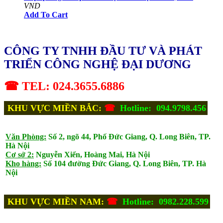
VND
Add To Cart
CÔNG TY TNHH ĐẦU TƯ VÀ PHÁT
TRIỂN CÔNG NGHỆ ĐẠI DƯƠNG
☎ TEL: 024.3655.6886
KHU VỰC MIỀN BẮC:
☎
Hotline: 094.9798.456
Văn Phòng:
Số 2, ngõ 44, Phố Đức Giang, Q. Long Biên, TP.
Hà Nội
Cơ sở 2:
Nguyễn Xiển, Hoàng Mai, Hà Nội
Kho hàng:
Số 104 đường Đức Giang, Q. Long Biên, TP. Hà
Nội
KHU VỰC MIỀN NAM:
☎
Hotline: 0982.228.599