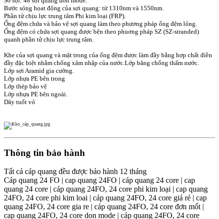
Số sợi: 48 sợi quang đơn mode.
Bước sóng họat động của sợi quang: từ 1310nm và 1550nm.
Phần tử chịu lực trung tâm Phi kim loại (FRP).
Ống đệm chứa và bảo vệ sợi quang làm theo phương pháp ống đệm lỏng.
Ống đệm có chứa sợi quang được bện theo phuơng pháp SZ (SZ-stranded)
quanh phần tử chịu lực trung tâm.
Khe của sợi quang và mặt trong của ống đệm được làm đầy bằng hợp chất điền
đầy đặc biệt nhằm chống xâm nhập của nước.Lớp băng chống thấm nước.
Lớp sợi Aramid gia cường.
Lớp nhựa PE bên trong
Lớp thép bảo vệ
Lớp nhựa PE bên ngoài.
Dây tuốt vỏ
Thông tin bảo hành
Tất cả cáp quang đều được bảo hành 12 tháng
Cáp quang 24 FO | cap quang 24FO | cáp quang 24 core | cap
quang 24 core | cáp quang 24FO, 24 core phi kim loại | cap quang
24FO, 24 core phi kim loai | cáp quang 24FO, 24 core giá rẻ | cap
quang 24FO, 24 core gia re | cáp quang 24FO, 24 core đơn mốt |
cap quang 24FO, 24 core don mode | cáp quang 24FO, 24 core