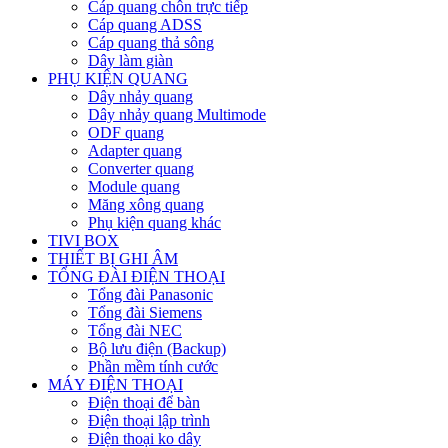
Cáp quang chôn trực tiếp
Cáp quang ADSS
Cáp quang thả sông
Dây làm giàn
PHỤ KIỆN QUANG
Dây nhảy quang
Dây nhảy quang Multimode
ODF quang
Adapter quang
Converter quang
Module quang
Măng xông quang
Phụ kiện quang khác
TIVI BOX
THIẾT BỊ GHI ÂM
TỔNG ĐÀI ĐIỆN THOẠI
Tổng đài Panasonic
Tổng đài Siemens
Tổng đài NEC
Bộ lưu điện (Backup)
Phần mềm tính cước
MÁY ĐIỆN THOẠI
Điện thoại để bàn
Điện thoại lập trình
Điện thoại ko dây