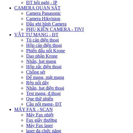
ĐT hội nghị - IP
CAMERA QUAN SÁT
Camera Panasonic
Camera Hikvision
Đầu ghi hình Camera
PHỤ KIỆN CAMERA - TIVI
VẬT TƯ MẠNG - ĐT
Tủ cáp điện thoại
Hộp cáp điện thoại
Phiến đấu nối Krone
Dao phập Krone
Nhân, hạt mạng
Hộp zắc điện thoại
Chống sét
Đế mạng, mặt mạng
Rệp nối dây
Nhân, hạt điện thoại
Test mạng, đ.thoại
Que thử phiến
Cầu nối mạng- ĐT
MÁY FAX - SCAN
Máy Fax nhiệt
Fax giấy thường
Máy Fax laser
laser đa chức năng