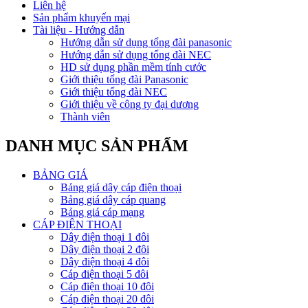
Liên hệ
Sản phẩm khuyến mại
Tài liệu - Hướng dẫn
Hướng dẫn sử dụng tổng đài panasonic
Hướng dẫn sử dụng tổng đài NEC
HD sử dụng phần mềm tính cước
Giới thiệu tổng đài Panasonic
Giới thiệu tổng đài NEC
Giới thiệu về công ty đại dương
Thành viên
DANH MỤC SẢN PHẨM
BẢNG GIÁ
Bảng giá dây cáp điện thoại
Bảng giá dây cáp quang
Bảng giá cáp mạng
CÁP ĐIỆN THOẠI
Dây điện thoại 1 đôi
Dây điện thoại 2 đôi
Dây điện thoại 4 đôi
Cáp điện thoại 5 đôi
Cáp điện thoại 10 đôi
Cáp điện thoại 20 đôi