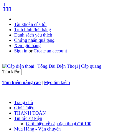
Tài khoản của tôi
Tình hình đơn hàng
Danh sách yêu thích
Chứng nhận quà tặng
Xem giỏ hàng
Sign in
or
Create an account
Tìm kiếm
Tìm kiếm nâng cao
|
Mẹo tìm kiếm
Trang chủ
Giới Thiệu
THANH TOÁN
Tin tức sự kiện
Giời thiệu về cáp đận thoại đôi 100
Mua Hàng - Vận chuyển