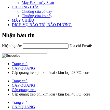
Máy Fax - máy Scan
CHUÔNG CỬA
Chuông cửa có dây
Chuông cửa ko dây
MÁY CHIẾU
DỊCH VỤ BẢO TRỈ, BẢO DƯỠNG
Nhận bản tin
Nhập họ tên:
Địa chỉ Email:
Trang chủ
CÁP QUANG
Cáp quang treo phi kim loại / kim loại 48 FO, core
Trang chủ
CÁP QUANG
Cáp quang treo
Cáp quang treo phi kim loại / kim loại 48 FO, core
Trang chủ
CÁP QUANG