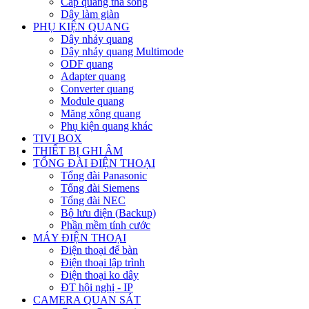
Cáp quang thả sông
Dây làm giàn
PHỤ KIỆN QUANG
Dây nhảy quang
Dây nhảy quang Multimode
ODF quang
Adapter quang
Converter quang
Module quang
Măng xông quang
Phụ kiện quang khác
TIVI BOX
THIẾT BỊ GHI ÂM
TỔNG ĐÀI ĐIỆN THOẠI
Tổng đài Panasonic
Tổng đài Siemens
Tổng đài NEC
Bộ lưu điện (Backup)
Phần mềm tính cước
MÁY ĐIỆN THOẠI
Điện thoại để bàn
Điện thoại lập trình
Điện thoại ko dây
ĐT hội nghị - IP
CAMERA QUAN SÁT