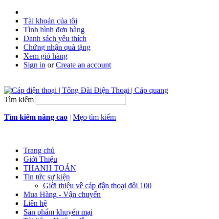
Tài khoản của tôi
Tình hình đơn hàng
Danh sách yêu thích
Chứng nhận quà tặng
Xem giỏ hàng
Sign in
or
Create an account
Tìm kiếm
Tìm kiếm nâng cao
|
Mẹo tìm kiếm
Trang chủ
Giới Thiệu
THANH TOÁN
Tin tức sự kiện
Giời thiệu về cáp đận thoại đôi 100
Mua Hàng - Vận chuyển
Liên hệ
Sản phẩm khuyến mại