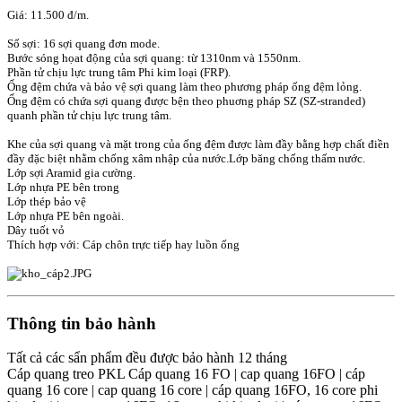
Giá: 11.500 đ/m.
Số sợi: 16 sợi quang đơn mode.
Bước sóng họat động của sợi quang: từ 1310nm và 1550nm.
Phần tử chịu lực trung tâm Phi kim loại (FRP).
Ống đệm chứa và bảo vệ sợi quang làm theo phương pháp ống đệm lỏng.
Ống đệm có chứa sợi quang được bện theo phuơng pháp SZ (SZ-stranded)
quanh phần tử chịu lực trung tâm.
Khe của sợi quang và mặt trong của ống đệm được làm đầy bằng hợp chất điền
đầy đặc biệt nhằm chống xâm nhập của nước.Lớp băng chống thấm nước.
Lớp sợi Aramid gia cường.
Lớp nhựa PE bên trong
Lớp thép bảo vệ
Lớp nhựa PE bên ngoài.
Dây tuốt vỏ
Thích hợp với: Cáp chôn trực tiếp hay luồn ống
Thông tin bảo hành
Tất cả các sẩn phẩm đều được bảo hành 12 tháng
Cáp quang treo PKL Cáp quang 16 FO | cap quang 16FO | cáp
quang 16 core | cap quang 16 core | cáp quang 16FO, 16 core phi