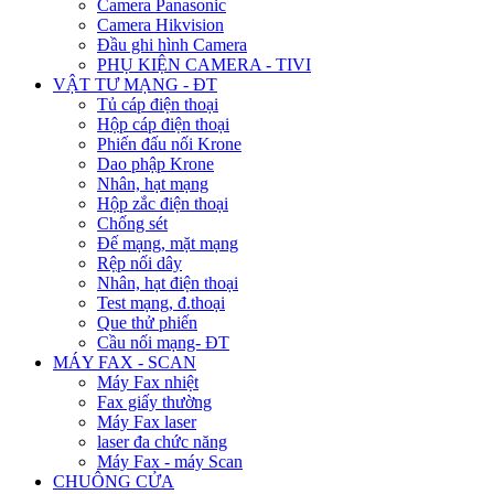
Camera Panasonic
Camera Hikvision
Đầu ghi hình Camera
PHỤ KIỆN CAMERA - TIVI
VẬT TƯ MẠNG - ĐT
Tủ cáp điện thoại
Hộp cáp điện thoại
Phiến đấu nối Krone
Dao phập Krone
Nhân, hạt mạng
Hộp zắc điện thoại
Chống sét
Đế mạng, mặt mạng
Rệp nối dây
Nhân, hạt điện thoại
Test mạng, đ.thoại
Que thử phiến
Cầu nối mạng- ĐT
MÁY FAX - SCAN
Máy Fax nhiệt
Fax giấy thường
Máy Fax laser
laser đa chức năng
Máy Fax - máy Scan
CHUÔNG CỬA