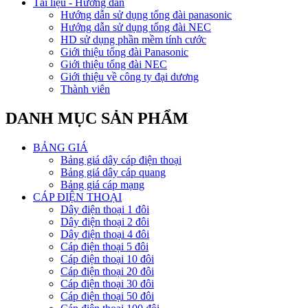
Tài liệu - Hướng dẫn
Hướng dẫn sử dụng tổng đài panasonic
Hướng dẫn sử dụng tổng đài NEC
HD sử dụng phần mềm tính cước
Giới thiệu tổng đài Panasonic
Giới thiệu tổng đài NEC
Giới thiệu về công ty đại dương
Thành viên
DANH MỤC SẢN PHẨM
BẢNG GIÁ
Bảng giá dây cáp điện thoại
Bảng giá dây cáp quang
Bảng giá cáp mạng
CÁP ĐIỆN THOẠI
Dây điện thoại 1 đôi
Dây điện thoại 2 đôi
Dây điện thoại 4 đôi
Cáp điện thoại 5 đôi
Cáp điện thoại 10 đôi
Cáp điện thoại 20 đôi
Cáp điện thoại 30 đôi
Cáp điện thoại 50 đôi