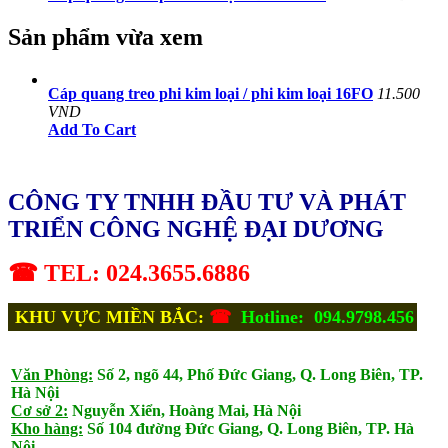
Sản phẩm vừa xem
Cáp quang treo phi kim loại / phi kim loại 16FO
11.500
VND
Add To Cart
CÔNG TY TNHH ĐẦU TƯ VÀ PHÁT
TRIỂN CÔNG NGHỆ ĐẠI DƯƠNG
☎ TEL: 024.3655.6886
KHU VỰC MIỀN BẮC:
☎
Hotline: 094.9798.456
Văn Phòng:
Số 2, ngõ 44, Phố Đức Giang, Q. Long Biên, TP.
Hà Nội
Cơ sở 2:
Nguyễn Xiển, Hoàng Mai, Hà Nội
Kho hàng:
Số 104 đường Đức Giang, Q. Long Biên, TP. Hà
Nội