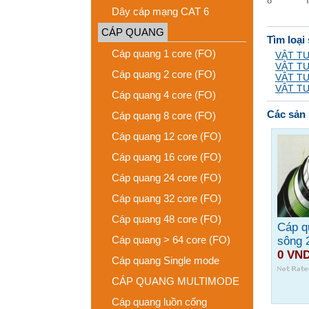
8
Dây cáp mạng CAT 6
CÁP QUANG
Tìm loại
Cáp quang 1 core (FO)
VẬT TƯ
VẬT TƯ
Cáp quang 2 core (FO)
VẬT TƯ
VẬT TƯ
Cáp quang 4 core (FO)
Các sản 
Cáp quang 8 core (FO)
Cáp quang 12 core (FO)
Cáp quang 16 core (FO)
Cáp quang 24 core (FO)
Cáp quang 32 core (FO)
Cáp quang 48 core (FO)
Cáp q
Cáp quang > 64 core (FO)
sông 
0 VN
Cáp quang Single mode
CÁP QUANG MULTIMODE
Cáp quang luồn cống