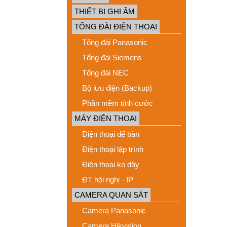
THIẾT BỊ GHI ÂM
TỔNG ĐÀI ĐIỆN THOẠI
Tổng đài Panasonic
Tổng đài Siemens
Tổng đài NEC
Bộ lưu điện (Backup)
Phần mềm tính cước
MÁY ĐIỆN THOẠI
Điện thoại để bàn
Điện thoại lập trình
Điện thoại ko dây
ĐT hội nghị - IP
CAMERA QUAN SÁT
Camera Panasonic
Camera Hikvision