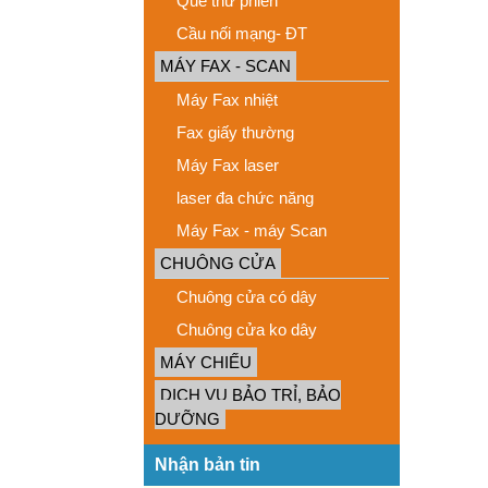
Que thử phiến
Cầu nối mạng- ĐT
MÁY FAX - SCAN
Máy Fax nhiệt
Fax giấy thường
Máy Fax laser
laser đa chức năng
Máy Fax - máy Scan
CHUÔNG CỬA
Chuông cửa có dây
Chuông cửa ko dây
MÁY CHIẾU
DỊCH VỤ BẢO TRỈ, BẢO
DƯỠNG
Nhận bản tin