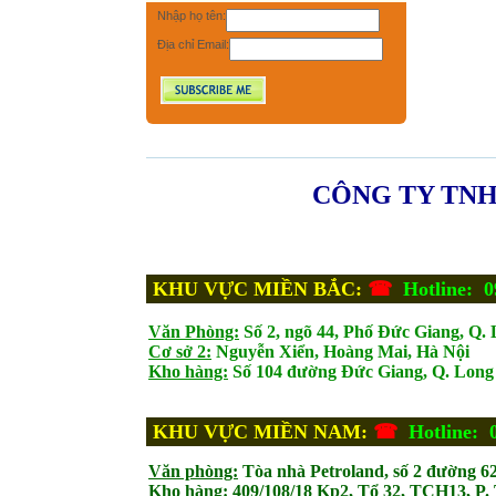
Nhập họ tên:
Địa chỉ Email:
CÔNG TY TNH
KHU VỰC MIỀN BẮC:
☎
Hotline: 0
Văn Phòng:
Số 2, ngõ 44, Phố Đức Giang, Q. 
Cơ sở 2:
Nguyễn Xiển, Hoàng Mai, Hà Nội
Kho hàng:
Số 104 đường Đức Giang, Q. Long 
KHU VỰC MIỀN NAM:
☎
Hotline: 
Văn phòng:
Tòa nhà Petroland, số 2 đường 6
Kho hàng:
409/108/18 Kp2, Tổ 32, TCH13, P