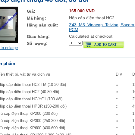
165.000 VND
Giá:
Hộp cáp điện thoại HC2
Mã hàng:
Z43, M3, Vinacap, Telvina, Sacom
Hãng sản xuất:
PCM
Calculated at checkout
Giao hàng:
Số lượng:
 to enlarge
ản phẩm
ên thiết bị, vật tư và dịch vụ
Đ.V
Đ
Hộp cáp điện thoại HC2-TM (10-30 đôi)
c
1
ộp cáp điện thoại HC2 (40-80 đôi)
c
1
Hộp cáp điện thoại HC/HC1 (100 đôi)
c
2
Hộp cáp điện thoại HPDR (150-200 đôi)
c
4
ủ cáp điện thoại KP200 (200 đôi)
c
1
ủ cáp điện thoại KP300 (250-300 đôi)
c
1
ủ cáp điện thoại KP600 (400-600 đôi)
c
1