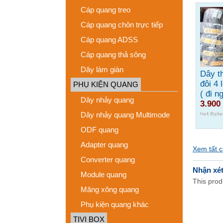
Cáp quang treo
Cáp quang chôn trực tiếp
Cáp quang ADSS
Cáp quang thả sông
Dây làm giàn
Dây t
đôi 4 
PHỤ KIỆN QUANG
( đi ng
Dây nhảy quang
3.900
Dây nhảy quang Multimode
ODF quang
Adapter quang
Xem tất 
Converter quang
Nhận xé
Module quang
This produ
Măng xông quang
Phụ kiện quang khác
TIVI BOX