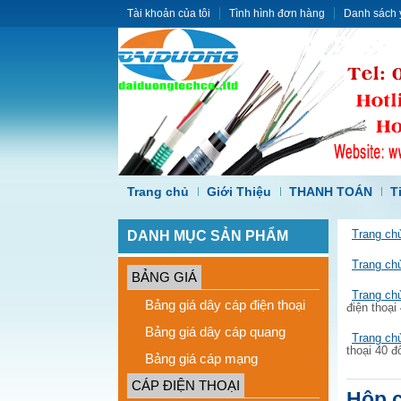
Tài khoản của tôi
Tình hình đơn hàng
Danh sách 
Trang chủ
Giới Thiệu
THANH TOÁN
T
DANH MỤC SẢN PHẨM
Trang ch
Trang ch
BẢNG GIÁ
Trang ch
Bảng giá dây cáp điện thoại
điện thoại 
Bảng giá dây cáp quang
Trang ch
thoại 40 đô
Bảng giá cáp mạng
CÁP ĐIỆN THOẠI
Hộp c