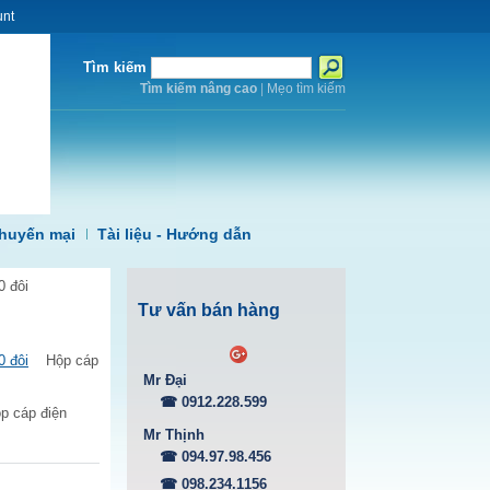
unt
Tìm kiếm
Tìm kiếm nâng cao
|
Mẹo tìm kiếm
huyến mại
Tài liệu - Hướng dẫn
0 đôi
Tư vấn bán hàng
0 đôi
Hộp cáp
Mr Đại
☎ 0912.228.599
p cáp điện
Mr Thịnh
☎ 094.97.98.456
☎ 098.234.1156