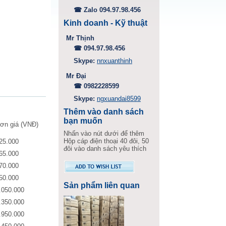
☎ Zalo 094.97.98.456
Kinh doanh - Kỹ thuật
Mr Thịnh
,
☎ 094.97.98.456
Skype:
nnxuanthinh
Mr Đại
☎ 0982228599
Skype:
ngxuandai8599
Thêm vào danh sách
bạn muốn
ơn giá (VNĐ)
Nhấn vào nút dưới để thêm
Hộp cáp điện thoại 40 đôi, 50
25.000
đôi vào danh sách yêu thích
65.000
70.000
50.000
Sản phẩm liên quan
.050.000
.350.000
.950.000