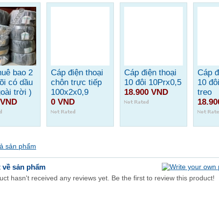
huê bao 2
Cáp điện thoại
Cáp điện thoại
Cáp đ
lõi có dầu
chôn trực tiếp
10 đôi 10Prx0,5
10 đô
oài trời )
100x2x0,9
18.900 VND
treo
 VND
0 VND
18.9
cả sản phẩm
t về sản phẩm
ct hasn't received any reviews yet. Be the first to review this product!