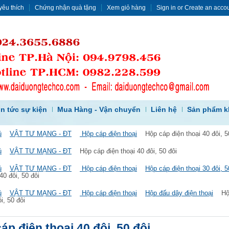
yêu thích
Chứng nhận quà tặng
Xem giỏ hàng
Sign in
or
Create an acco
in tức sự kiện
Mua Hàng - Vận chuyển
Liên hệ
Sản phẩm k
ủ
VẬT TƯ MẠNG - ĐT
Hộp cáp điện thoại
Hộp cáp điện thoại 40 đôi, 5
ủ
VẬT TƯ MẠNG - ĐT
Hộp cáp điện thoại 40 đôi, 50 đôi
ủ
VẬT TƯ MẠNG - ĐT
Hộp cáp điện thoại
Hộp cáp điện thoại 30 đôi, 5
40 đôi, 50 đôi
ủ
VẬT TƯ MẠNG - ĐT
Hộp cáp điện thoại
Hộp đấu dây điện thoại
Hộ
i, 50 đôi
áp điện thoại 40 đôi, 50 đôi