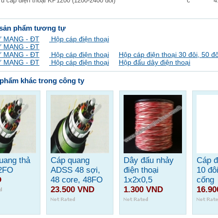
Tủ cáp điện thoại KP1200 (1200-2400 đôi)
c
4
 sản phẩm tương tự
 MẠNG - ĐT
Hộp cáp điện thoại
 MẠNG - ĐT
 MẠNG - ĐT
Hộp cáp điện thoại
Hộp cáp điện thoại 30 đôi, 50 đô
 MẠNG - ĐT
Hộp cáp điện thoại
Hộp đấu dây điện thoại
phẩm khác trong công ty
uang thả
Cáp quang
Dây đấu nhảy
Cáp đ
2FO
ADSS 48 sợi,
điện thoại
10 đô
D
48 core, 48FO
1x2x0,5
cống
23.500 VND
1.300 VND
16.9