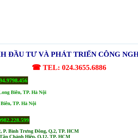
H ĐẦU TƯ VÀ PHÁT TRIỂN CÔNG NG
☎ TEL: 024.3655.6886
94.9798.456
Long Biên, TP. Hà Nội
Biên, TP. Hà Nội
0982.228.599
2, P. Bình Trưng Đông, Q.2, TP. HCM
. Tân Chánh Hiệp, Q.12, TP. HCM