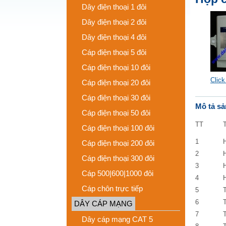
Dây điện thoại 1 đôi
Dây điện thoại 2 đôi
Dây điện thoại 4 đôi
Cáp điện thoại 5 đôi
Cáp điện thoại 10 đôi
Click
Cáp điện thoại 20 đôi
Cáp điện thoại 30 đôi
Mô tả s
Cáp điện thoại 50 đôi
TT
T
Cáp điện thoại 100 đôi
1
Cáp điện thoại 200 đôi
2
H
Cáp điện thoại 300 đôi
3
Cáp 500|600|1000 đôi
4
Cáp chôn trực tiếp
5
T
6
T
DÂY CÁP MẠNG
7
T
Dây cáp mạng CAT 5