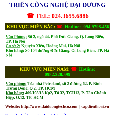
TRIỂN CÔNG NGHỆ ĐẠI DƯƠNG
☎ TEL: 024.3655.6886
KHU VỰC MIỀN BẮC:
☎
Hotline: 094.9798.456
Văn Phòng:
Số 2, ngõ 44, Phố Đức Giang, Q. Long Biên,
TP. Hà Nội
Cơ sở 2:
Nguyễn Xiển, Hoàng Mai, Hà Nội
Kho hàng:
Số 104 đường Đức Giang, Q. Long Biên, TP. Hà
Nội
KHU VỰC MIỀN NAM:
☎
Hotline:
0982.228.599
Văn phòng:
Tòa nhà Petroland, số 2 đường 62, P. Bình
Trưng Đông, Q.2, TP. HCM
Kho hàng:
409/108/18 Kp2, Tổ 32, TCH13, P. Tân Chánh
Hiệp, Q.12, TP. HCM
Website: http://www.daiduongtechco.com
|
capdienthoai.vn