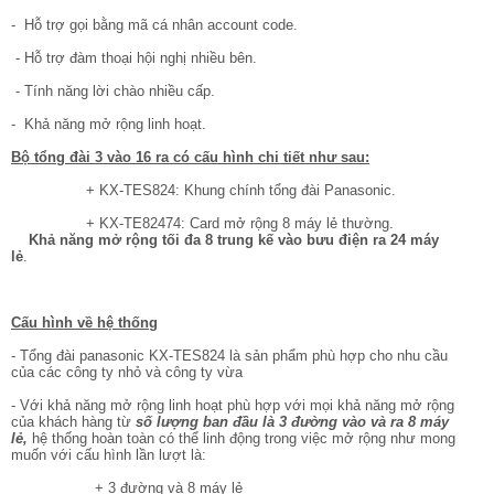
- Hỗ trợ gọi bằng mã cá nhân account code.
- Hỗ trợ đàm thoại hội nghị nhiều bên.
- Tính năng lời chào nhiều cấp.
- Khả năng mở rộng linh hoạt.
Bộ tổng đài 3 vào 16 ra có cấu hình chi tiết như sau:
+ KX-TES824: Khung chính tổng đài Panasonic.
+ KX-TE82474: Card mở rộng 8 máy lẻ thường.
Khả năng mở rộng tối đa 8 trung kế vào bưu điện ra 24 máy
lẻ
.
Cấu hình về hệ thống
- Tổng đài panasonic KX-TES824 là sản phẩm phù hợp cho nhu cầu
của các công ty nhỏ và công ty vừa
- Với khả năng mở rộng linh hoạt phù hợp với mọi khả năng mở rộng
của khách hàng từ
số lượng ban đầu là 3 đường vào và ra 8 máy
lẻ,
hệ thống hoàn toàn có thể linh động trong việc mở rộng như mong
muốn với cấu hình lần lượt là:
+ 3 đường và 8 máy lẻ