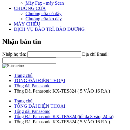
Máy Fax - máy Scan
CHUÔNG CỬA
Chuông cửa có dây
Chuông cửa ko dây
MÁY CHIẾU
DỊCH VỤ BẢO TRỈ, BẢO DƯỠNG
Nhận bản tin
Nhập họ tên:
Địa chỉ Email:
Trang chủ
TỔNG ĐÀI ĐIỆN THOẠI
Tổng đài Panasonic
Tổng Đài Panasonic KX-TES824 ( 5 VÀO 16 RA )
Trang chủ
TỔNG ĐÀI ĐIỆN THOẠI
Tổng đài Panasonic
Tổng Đài Panasonic KX-TES824 (tối đa 8 vào, 24 ra)
Tổng Đài Panasonic KX-TES824 ( 5 VÀO 16 RA )