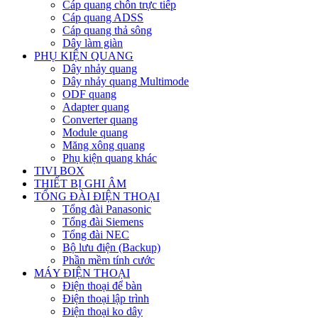
Cáp quang chôn trực tiếp
Cáp quang ADSS
Cáp quang thả sông
Dây làm giàn
PHỤ KIỆN QUANG
Dây nhảy quang
Dây nhảy quang Multimode
ODF quang
Adapter quang
Converter quang
Module quang
Măng xông quang
Phụ kiện quang khác
TIVI BOX
THIẾT BỊ GHI ÂM
TỔNG ĐÀI ĐIỆN THOẠI
Tổng đài Panasonic
Tổng đài Siemens
Tổng đài NEC
Bộ lưu điện (Backup)
Phần mềm tính cước
MÁY ĐIỆN THOẠI
Điện thoại để bàn
Điện thoại lập trình
Điện thoại ko dây