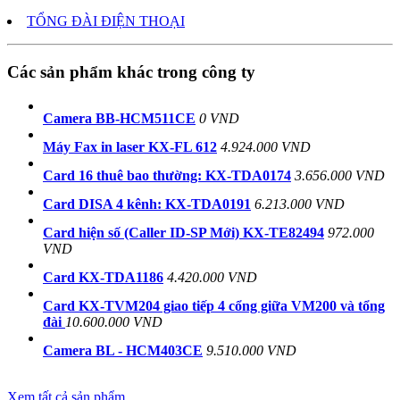
TỔNG ĐÀI ĐIỆN THOẠI
Các sản phẩm khác trong công ty
Camera BB-HCM511CE
0 VND
Máy Fax in laser KX-FL 612
4.924.000 VND
Card 16 thuê bao thường: KX-TDA0174
3.656.000 VND
Card DISA 4 kênh: KX-TDA0191
6.213.000 VND
Card hiện số (Caller ID-SP Mới) KX-TE82494
972.000
VND
Card KX-TDA1186
4.420.000 VND
Card KX-TVM204 giao tiếp 4 cổng giữa VM200 và tổng
đài
10.600.000 VND
Camera BL - HCM403CE
9.510.000 VND
Xem tất cả sản phẩm