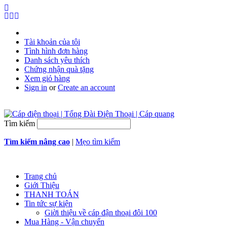
Tài khoản của tôi
Tình hình đơn hàng
Danh sách yêu thích
Chứng nhận quà tặng
Xem giỏ hàng
Sign in
or
Create an account
Tìm kiếm
Tìm kiếm nâng cao
|
Mẹo tìm kiếm
Trang chủ
Giới Thiệu
THANH TOÁN
Tin tức sự kiện
Giời thiệu về cáp đận thoại đôi 100
Mua Hàng - Vận chuyển