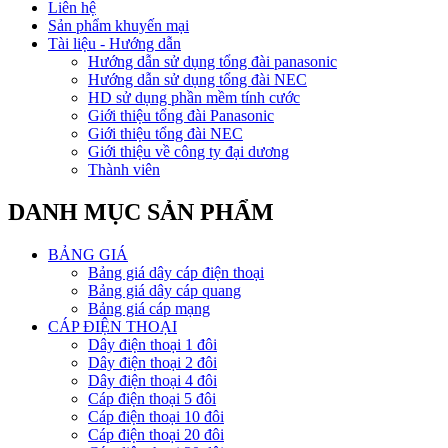
Liên hệ
Sản phẩm khuyến mại
Tài liệu - Hướng dẫn
Hướng dẫn sử dụng tổng đài panasonic
Hướng dẫn sử dụng tổng đài NEC
HD sử dụng phần mềm tính cước
Giới thiệu tổng đài Panasonic
Giới thiệu tổng đài NEC
Giới thiệu về công ty đại dương
Thành viên
DANH MỤC SẢN PHẨM
BẢNG GIÁ
Bảng giá dây cáp điện thoại
Bảng giá dây cáp quang
Bảng giá cáp mạng
CÁP ĐIỆN THOẠI
Dây điện thoại 1 đôi
Dây điện thoại 2 đôi
Dây điện thoại 4 đôi
Cáp điện thoại 5 đôi
Cáp điện thoại 10 đôi
Cáp điện thoại 20 đôi