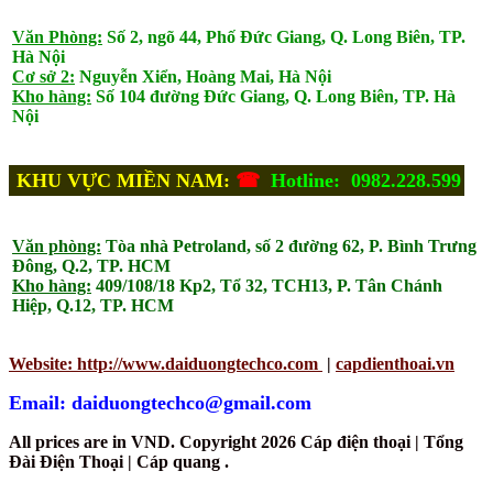
Văn Phòng:
Số 2, ngõ 44, Phố Đức Giang, Q. Long Biên, TP.
Hà Nội
Cơ sở 2:
Nguyễn Xiển, Hoàng Mai, Hà Nội
Kho hàng:
Số 104 đường Đức Giang, Q. Long Biên, TP. Hà
Nội
KHU VỰC MIỀN NAM:
☎
Hotline: 0982.228.599
Văn phòng:
Tòa nhà Petroland, số 2 đường 62, P. Bình Trưng
Đông, Q.2, TP. HCM
Kho hàng:
409/108/18 Kp2, Tổ 32, TCH13, P. Tân Chánh
Hiệp, Q.12, TP. HCM
Website: http://www.daiduongtechco.com
|
capdienthoai.vn
Email: daiduongtechco@gmail.com
All prices are in
VND
. Copyright 2026 Cáp điện thoại | Tổng
Đài Điện Thoại | Cáp quang .