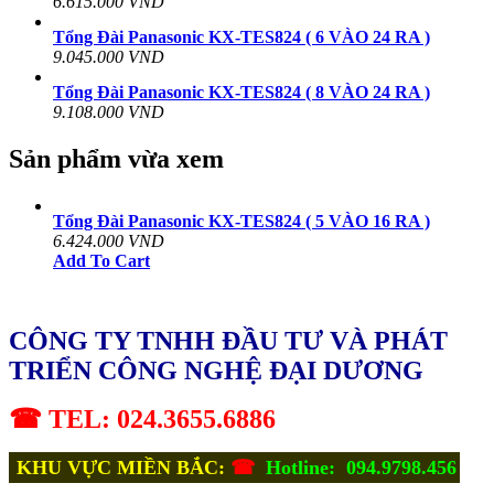
6.615.000 VND
Tổng Đài Panasonic KX-TES824 ( 6 VÀO 24 RA )
9.045.000 VND
Tổng Đài Panasonic KX-TES824 ( 8 VÀO 24 RA )
9.108.000 VND
Sản phẩm vừa xem
Tổng Đài Panasonic KX-TES824 ( 5 VÀO 16 RA )
6.424.000 VND
Add To Cart
CÔNG TY TNHH ĐẦU TƯ VÀ PHÁT
TRIỂN CÔNG NGHỆ ĐẠI DƯƠNG
☎ TEL: 024.3655.6886
KHU VỰC MIỀN BẮC:
☎
Hotline: 094.9798.456