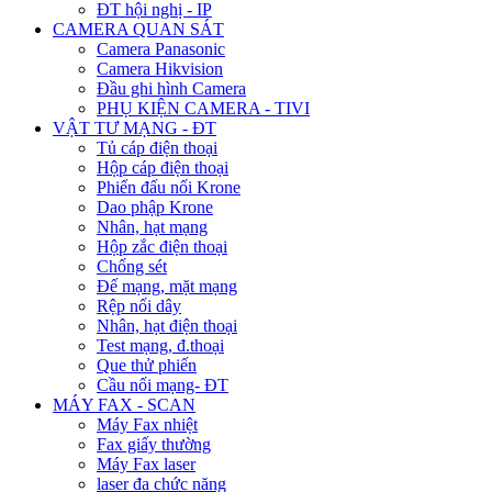
ĐT hội nghị - IP
CAMERA QUAN SÁT
Camera Panasonic
Camera Hikvision
Đầu ghi hình Camera
PHỤ KIỆN CAMERA - TIVI
VẬT TƯ MẠNG - ĐT
Tủ cáp điện thoại
Hộp cáp điện thoại
Phiến đấu nối Krone
Dao phập Krone
Nhân, hạt mạng
Hộp zắc điện thoại
Chống sét
Đế mạng, mặt mạng
Rệp nối dây
Nhân, hạt điện thoại
Test mạng, đ.thoại
Que thử phiến
Cầu nối mạng- ĐT
MÁY FAX - SCAN
Máy Fax nhiệt
Fax giấy thường
Máy Fax laser
laser đa chức năng