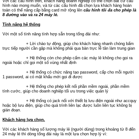
Với các cấu hình trên, khách hàng doanh nghiệp có thể chọn bất cứ cấu
hình nào mong muốn, và từ các cấu hình đã chọn lựa khách hàng hoàn
toàn có thể nâng cấp bằng card mở rộng lên
cấu hình tối đa cho phép là
8 đường vào và ra 24 máy lẻ.
Tính năng hệ thống
Với một số tính năng tính hợp sẵn trong tổng đài như:
+ Lời chào tự động, giúp cho khách hàng nhanh chóng bấm
trực tiếp người cần gặp mà không phải qua bàn trực lễ tân làm trung gian
+ Hệ thống còn cho phép cấm các máy lẻ không cho gọi ra
ngoài hoặc chỉ gọi một số vùng nhất định
+ Hệ thống có chức năng tạo password, cấp cho mỗi người
1 password, ai có mật khẩu mới gọi đi được
+ Hệ thống cho phép kết nối phần mềm ngoài, phần mềm
tính cước, giúp cho doanh nghiệp tối ưu trong việc quản lý
+ Hệ thống có jack nối với thiết bị lưu điện ngoài như accquy
hoặc bộ lưu điện, giúp cho quá trình liên lạc được luôn liên tục không bị
gián đoạn.
Khách hàng lựa chọn.
Với các khách hàng số lượng máy lẻ (người dùng) trong khoảng từ 8 đến
24 máy lẻ thì dòng tổng đài này là một lựa chọn hợp lý vì: