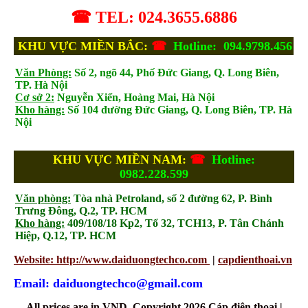
☎ TEL: 024.3655.6886
KHU VỰC MIỀN BẮC:
☎
Hotline: 094.9798.456
Văn Phòng:
Số 2, ngõ 44, Phố Đức Giang, Q. Long Biên,
TP. Hà Nội
Cơ sở 2:
Nguyễn Xiển, Hoàng Mai, Hà Nội
Kho hàng:
Số 104 đường Đức Giang, Q. Long Biên, TP. Hà
Nội
KHU VỰC MIỀN NAM:
☎
Hotline:
0982.228.599
Văn phòng:
Tòa nhà Petroland, số 2 đường 62, P. Bình
Trưng Đông, Q.2, TP. HCM
Kho hàng:
409/108/18 Kp2, Tổ 32, TCH13, P. Tân Chánh
Hiệp, Q.12, TP. HCM
Website: http://www.daiduongtechco.com
|
capdienthoai.vn
Email: daiduongtechco@gmail.com
All prices are in
VND
. Copyright 2026 Cáp điện thoại |