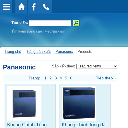
Tìm kiếm
Tìm kiếm nâng cao
|
Mẹo tìm kiếm
Trang chủ
Hãng sản xuất
Panasonic
Products
Panasonic
Sắp xếp theo:
Trang:
1
2
3
4
5
6
Tiếp theo »
Khung Chính Tổng
Khung chính tổng đài