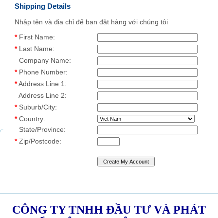
Shipping Details
Nhập tên và địa chỉ để bạn đặt hàng với chúng tôi
*
First Name:
*
Last Name:
Company Name:
*
Phone Number:
*
Address Line 1:
Address Line 2:
*
Suburb/City:
*
Country:
State/Province:
*
Zip/Postcode:
CÔNG TY TNHH ĐẦU TƯ VÀ PHÁT