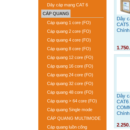
Dây cáp mạng CAT 6
CÁP QUANG
Dây c
Cáp quang 1 core (FO)
CAT5
Chính
Cáp quang 2 core (FO)
Cáp quang 4 core (FO)
1.750
Cáp quang 8 core (FO)
Cáp quang 12 core (FO)
Cáp quang 16 core (FO)
Cáp quang 24 core (FO)
Cáp quang 32 core (FO)
Cáp quang 48 core (FO)
Dây c
Cáp quang > 64 core (FO)
CAT6
COM
Cáp quang Single mode
Chính
CÁP QUANG MULTIMODE
2.250
Cáp quang luồn cống