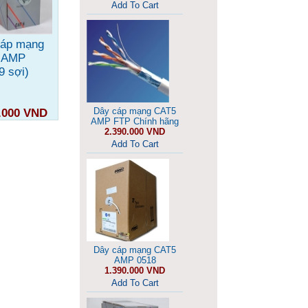
Add To Cart
cáp mạng
 AMP
9 sợi)
Dây cáp mạng CAT5
.000 VND
AMP FTP Chính hãng
So sánh
2.390.000 VND
Add To Cart
Dây cáp mạng CAT5
AMP 0518
1.390.000 VND
Add To Cart