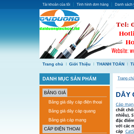
Tài khoản của tôi
Tình hình đơn hàng
Danh sách 
Trang chủ
Giới Thiệu
THANH TOÁN
T
DANH MỤC SẢN PHẨM
Trang ch
BẢNG GIÁ
DÂY 
Bảng giá dây cáp điện thoại
Cáp mạn
chất chố
Bảng giá dây cáp quang
nhiễu), 
Bảng giá cáp mạng
đặc điểm
với các 
CÁP ĐIỆN THOẠI
cáp
Cat5