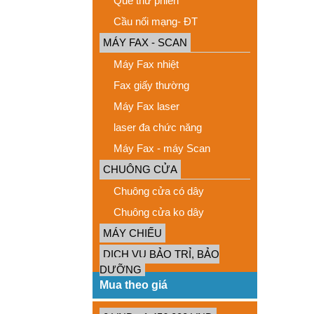
Que thử phiến
Cầu nối mạng- ĐT
MÁY FAX - SCAN
Máy Fax nhiệt
Fax giấy thường
Máy Fax laser
laser đa chức năng
Máy Fax - máy Scan
CHUÔNG CỬA
Chuông cửa có dây
Chuông cửa ko dây
MÁY CHIẾU
DỊCH VỤ BẢO TRỈ, BẢO
DƯỠNG
Mua theo giá