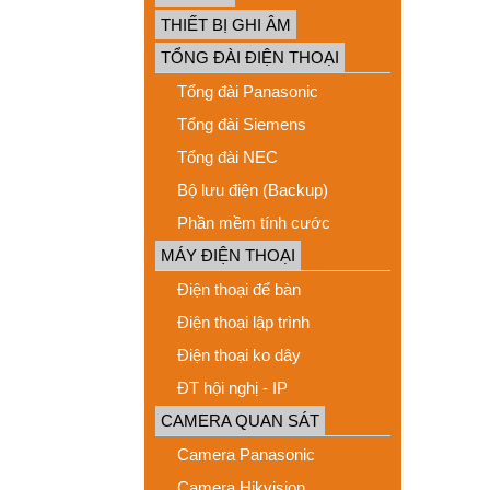
THIẾT BỊ GHI ÂM
TỔNG ĐÀI ĐIỆN THOẠI
Tổng đài Panasonic
Tổng đài Siemens
Tổng đài NEC
Bộ lưu điện (Backup)
Phần mềm tính cước
MÁY ĐIỆN THOẠI
Điện thoại để bàn
Điện thoại lập trình
Điện thoại ko dây
ĐT hội nghị - IP
CAMERA QUAN SÁT
Camera Panasonic
Camera Hikvision