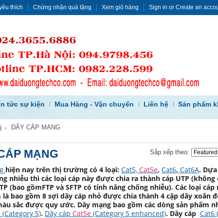
yêu thích
Chứng nhận quà tặng
Xem giỏ hàng
Sign in
or
Create an acco
in tức sự kiện
Mua Hàng - Vận chuyển
Liên hệ
Sản phẩm k
ủ
DÂY CÁP MẠNG
CÁP MẠNG
Sắp xếp theo:
g
hiện nay trên thị trường có 4 loại:
Cat5,
Cat5e
,
Cat6
,
Cat6A
. Dựa
ng nhiễu thì các loại cáp này được chia ra thành cáp UTP (không
STP (bao gồmFTP và SFTP có tính năng chống nhiễu). Các loại cáp
 là bao gồm 8 sợi dây cáp nhỏ được chia thành 4 cặp dây xoắn đ
màu sắc được quy ước. Dây mạng bao gồm các dòng sản phẩm n
 (Category 5)
.
Dây cáp
Cat5e
(Category 5 enhanced)
. Dây cáp
Cat6 