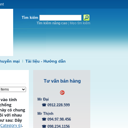
unt
Tìm kiếm
Tìm kiếm nâng cao
|
Mẹo tìm kiếm
huyến mại
Tài liệu - Hướng dẫn
Tư vấn bán hàng
 vào tính
Mr Đại
 chống
☎ 0912.228.599
 này có chung
Mr Thịnh
ôi với nhau
☎ 094.97.98.456
hư sau: Dây
(Category 6)
.
☎ 098.234.1156