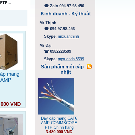
 SFTP…
☎ Zalo 094.97.98.456
Kinh doanh - Kỹ thuật
Mr Thịnh
☎ 094.97.98.456
Skype:
nnxuanthinh
Mr Đại
☎ 0982228599
Skype:
ngxuandai8599
Sản phẩm mới cập
nhật
cáp mạng
 AMP
.000 VND
So sánh
Dây cáp mạng CAT6
AMP COMMSCOPE
FTP Chính hãng
3.480.000 VND