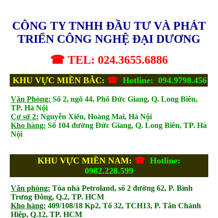
CÔNG TY TNHH ĐẦU TƯ VÀ PHÁT
TRIỂN CÔNG NGHỆ ĐẠI DƯƠNG
☎ TEL: 024.3655.6886
KHU VỰC MIỀN BẮC:
☎
Hotline: 094.9798.456
Văn Phòng:
Số 2, ngõ 44, Phố Đức Giang, Q. Long Biên,
TP. Hà Nội
Cơ sở 2:
Nguyễn Xiển, Hoàng Mai, Hà Nội
Kho hàng:
Số 104 đường Đức Giang, Q. Long Biên, TP. Hà
Nội
KHU VỰC MIỀN NAM:
☎
Hotline:
0982.228.599
Văn phòng:
Tòa nhà Petroland, số 2 đường 62, P. Bình
Trưng Đông, Q.2, TP. HCM
Kho hàng:
409/108/18 Kp2, Tổ 32, TCH13, P. Tân Chánh
Hiệp, Q.12, TP. HCM