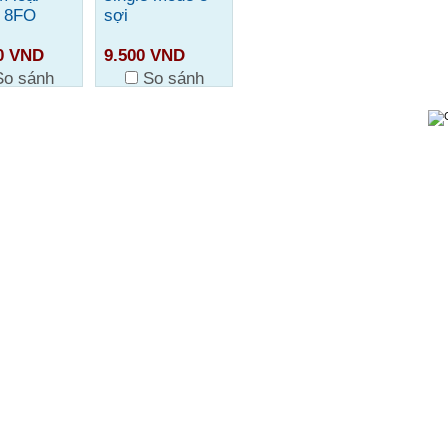
 8FO
sợi
0 VND
9.500 VND
So sánh
So sánh