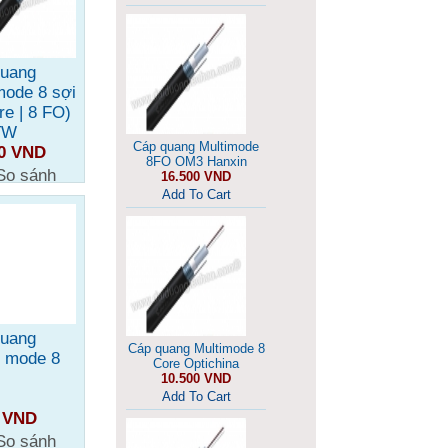
quang
mode 8 sợi
re | 8 FO)
TW
Cáp quang Multimode
00 VND
8FO OM3 Hanxin
So sánh
16.500 VND
Add To Cart
quang
Cáp quang Multimode 8
e mode 8
Core Optichina
10.500 VND
Add To Cart
0 VND
So sánh