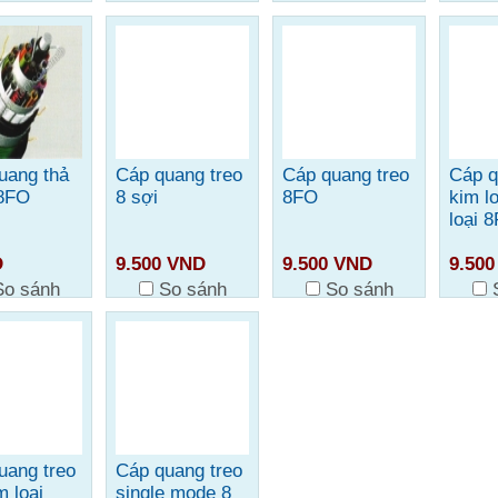
uang thả
Cáp quang treo
Cáp quang treo
Cáp q
8FO
8 sợi
8FO
kim lo
loại 
D
9.500 VND
9.500 VND
9.50
So sánh
So sánh
So sánh
uang treo
Cáp quang treo
m loại
single mode 8