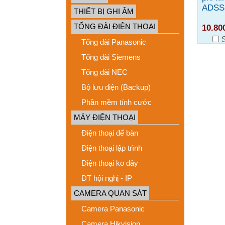
ADSS
THIẾT BỊ GHI ÂM
TỔNG ĐÀI ĐIỆN THOẠI
10.80
Tổng đài Panasonic
Tổng đài Siemens
Tổng đài NEC
Bộ lưu điện (Backup)
Phần mềm tính cước
MÁY ĐIỆN THOẠI
Điện thoại để bàn
Điện thoại lập trình
Điện thoại ko dây
ĐT hội nghị - IP
CAMERA QUAN SÁT
Camera Panasonic
Camera Hikvision