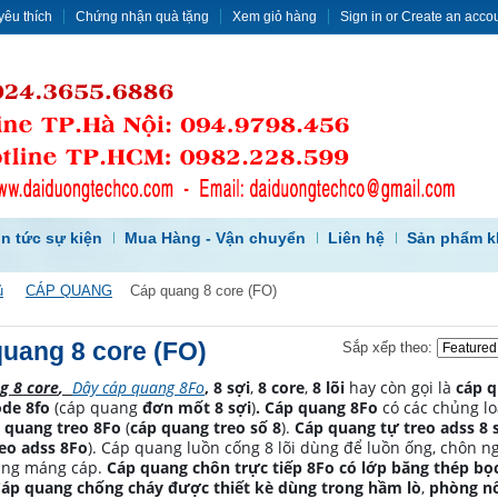
yêu thích
Chứng nhận quà tặng
Xem giỏ hàng
Sign in
or
Create an acco
in tức sự kiện
Mua Hàng - Vận chuyển
Liên hệ
Sản phẩm k
ủ
CÁP QUANG
Cáp quang 8 core (FO)
uang 8 core (FO)
Sắp xếp theo:
g 8 core
,
Dây cáp quang 8Fo
,
8 sợi
,
8 core
,
8 lõi
hay còn gọi là
cáp 
de 8fo
(cáp quang
đơn mốt 8 sợi
)
. Cáp quang 8Fo
có các chủng l
 quang treo 8Fo
(
cáp quang treo số 8
).
Cáp quang tự treo adss 8 
eo adss 8Fo
). Cáp quang luồn cống 8 lõi dùng để luồn ống, chôn n
ang máng cáp.
Cáp quang chôn trực tiếp 8Fo có lớp băng thép bọ
áp quang chống cháy được thiết kè dùng trong
hầm lò
,
phòng nổ