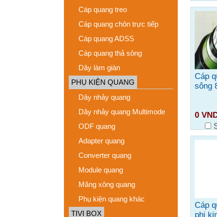
Cáp quang treo
Cáp quang chôn trực tiếp
Cáp quang ADSS
Cáp quang thả sông
Dây làm giàn
Cáp q
PHỤ KIỆN QUANG
sông 
Dây nhảy quang
Dây nhảy quang Multimode
0 VN
ODF quang
Adapter quang
Converter quang
Module quang
Măng xông quang
Phụ kiện quang khác
Cáp q
TIVI BOX
phi ki