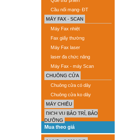
Que thử phiến
Cầu nối mạng- ĐT
MÁY FAX - SCAN
Máy Fax nhiệt
Fax giấy thường
Máy Fax laser
laser đa chức năng
Máy Fax - máy Scan
CHUÔNG CỬA
Chuông cửa có dây
Chuông cửa ko dây
MÁY CHIẾU
DỊCH VỤ BẢO TRỈ, BẢO
DƯỠNG
Mua theo giá