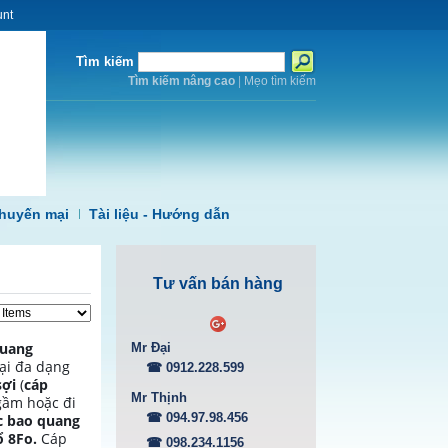
unt
Tìm kiếm
Tìm kiếm nâng cao
|
Mẹo tìm kiếm
huyến mại
Tài liệu - Hướng dẫn
Tư vấn bán hàng
quang
Mr Đại
oại đa dạng
☎ 0912.228.599
sợi
(
cáp
Mr Thịnh
gầm hoặc đi
☎ 094.97.98.456
c bao quang
 8Fo.
Cáp
☎ 098.234.1156