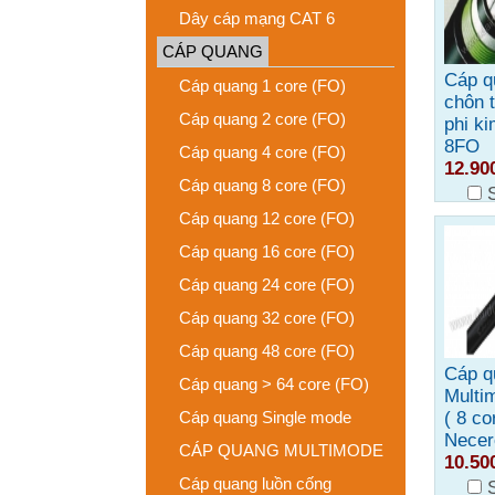
Dây cáp mạng CAT 6
CÁP QUANG
Cáp q
Cáp quang 1 core (FO)
chôn t
Cáp quang 2 core (FO)
phi ki
8FO
Cáp quang 4 core (FO)
12.90
Cáp quang 8 core (FO)
Cáp quang 12 core (FO)
Cáp quang 16 core (FO)
Cáp quang 24 core (FO)
Cáp quang 32 core (FO)
Cáp quang 48 core (FO)
Cáp q
Cáp quang > 64 core (FO)
Multi
Cáp quang Single mode
( 8 co
Necer
CÁP QUANG MULTIMODE
10.50
Cáp quang luồn cống