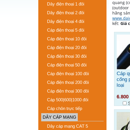
quang (c
Dây điện thoại 1 đôi
(outdoor 
Dây điện thoại 2 đôi
hãng sản 
www.dai
Dây điện thoại 4 đôi
kết:
Giá 
Cáp điện thoại 5 đôi
Cáp điện thoại 10 đôi
Cáp điện thoại 20 đôi
Cáp điện thoại 30 đôi
Cáp điện thoại 50 đôi
Cáp q
Cáp điện thoại 100 đôi
cống 
Cáp điện thoại 200 đôi
loại
Cáp điện thoại 300 đôi
6.800
Cáp 500|600|1000 đôi
Cáp chôn trực tiếp
DÂY CÁP MẠNG
Dây cáp mạng CAT 5