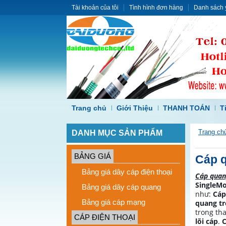
Tài khoản của tôi
Tình hình đơn hàng
Danh sách 
Trang chủ
Giới Thiệu
THANH TOÁN
T
DANH MỤC SẢN PHẨM
Trang ch
BẢNG GIÁ
Cáp q
Bảng giá dây cáp điện thoại
Cáp quan
SingleMo
Bảng giá dây cáp quang
như:
Cáp
Bảng giá cáp mạng
quang tr
trong th
CÁP ĐIỆN THOẠI
lõi cáp
.
C