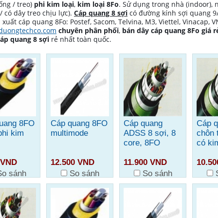
ống / treo)
phi kim loại
,
kim loại 8Fo
. Sử dụng trong nhà (indoor), n
/ có dây treo chịu lực).
C
áp quang 8 sợi
có đường kính sợi quang 9
xuất cáp quang 8Fo: Postef, Sacom, Telvina, M3, Viettel, Vinacap, 
duongtechco.com
chuyên phân phối
,
bán dây cáp quang 8Fo giá r
cáp quang 8 sợi
rẻ nhất toàn quốc.
uang 8FO
Cáp quang 8FO
Cáp quang
Cáp 
phi kim
multimode
ADSS 8 sợi, 8
chôn 
core, 8FO
có ki
 VND
12.500 VND
11.900 VND
10.5
So sánh
So sánh
So sánh