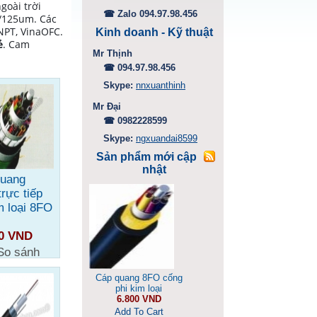
goài trời
☎ Zalo 094.97.98.456
/125um. Các
VNPT, VinaOFC.
Kinh doanh - Kỹ thuật
ẻ
. Cam
Mr Thịnh
☎ 094.97.98.456
Skype:
nnxuanthinh
Mr Đại
☎ 0982228599
Skype:
ngxuandai8599
Sản phẩm mới cập
nhật
quang
trực tiếp
m loại 8FO
00 VND
So sánh
Cáp quang 8FO cống
phi kim loại
6.800 VND
Add To Cart