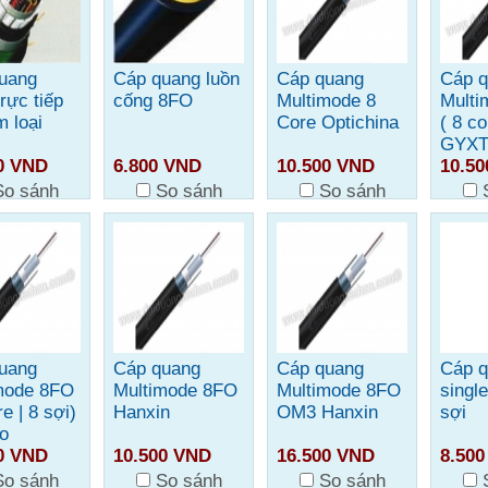
uang
Cáp quang luồn
Cáp quang
Cáp 
rực tiếp
cống 8FO
Multimode 8
Multi
m loại
Core Optichina
( 8 co
GYX
0 VND
6.800 VND
10.500 VND
10.5
So sánh
So sánh
So sánh
uang
Cáp quang
Cáp quang
Cáp 
mode 8FO
Multimode 8FO
Multimode 8FO
singl
re | 8 sợi)
Hanxin
OM3 Hanxin
sợi
o
0 VND
10.500 VND
16.500 VND
8.50
So sánh
So sánh
So sánh