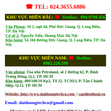
☎ TEL: 024.3655.6886
KHU VỰC MIỀN BẮC:
☎
Hotline: 094.9798.456
Văn Phòng:
Số 2, ngõ 44, Phố Đức Giang, Q. Long Biên,
TP. Hà Nội
Cơ sở 2:
Nguyễn Xiển, Hoàng Mai, Hà Nội
Kho hàng:
Số 104 đường Đức Giang, Q. Long Biên, TP. Hà
Nội
KHU VỰC MIỀN NAM:
☎
Hotline:
0982.228.599
Văn phòng:
Tòa nhà Petroland, số 2 đường 62, P. Bình
Trưng Đông, Q.2, TP. HCM
Kho hàng:
409/108/18 Kp2, Tổ 32, TCH13, P. Tân Chánh
Hiệp, Q.12, TP. HCM
Website: http://www.daiduongtechco.com
|
capdienthoai.vn
Email: daiduongtechco@gmail.com