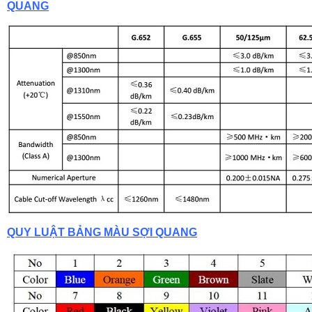
QUANG
QUY LUẬT BẢNG MÀU SỢI QUANG