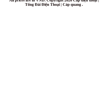
All prices are in
VND
. Copyright 2026 Cáp điện thoại |
Tổng Đài Điện Thoại | Cáp quang .