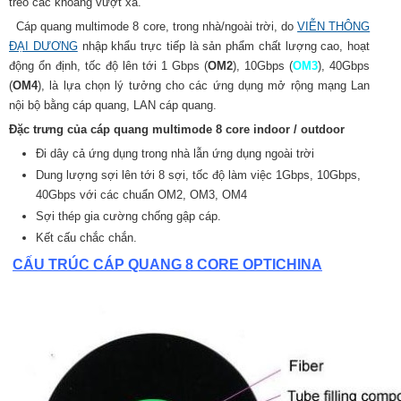
treo các khoảng vượt xa.
Cáp quang multimode 8 core, trong nhà/ngoài trời, do
VIỄN THÔNG
ĐẠI DƯƠNG
nhập khẩu trực tiếp là sản phẩm chất lượng cao, hoạt
động ổn định, tốc độ lên tới 1 Gbps (
OM2
), 10
Gbps (
OM3
), 40
Gbps
(
OM4
)
, là lựa chọn lý tưởng cho các ứng dụng mở rộng mạng Lan
nội bộ bằng cáp quang, LAN cáp quang.
Đặc trưng của cáp quang multimode 8 core indoor / outdoor
Đi dây cả ứng dụng trong nhà lẫn ứng dụng ngoài trời
Dung lượng sợi lên tới 8 sợi, tốc độ làm việc 1Gbps
, 10
Gbps,
40Gbps với các chuẩn OM2, OM3, OM4
Sợi thép gia cường chống gập cáp.
Kết cấu chắc chắn.
CẤU TRÚC CÁP QUANG 8 CORE OPTICHINA