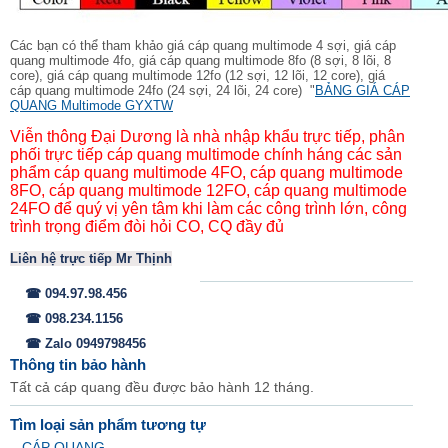
Các bạn có thể tham khảo giá cáp quang multimode 4 sợi,
giá cáp
quang multimode 4fo,
giá cáp
quang multimode 8fo (8 sợi, 8 lõi, 8
core), giá cáp
quang multimode 12fo (12 sợi, 12 lõi, 12 core), giá
cáp
quang multimode 24fo (24 sợi, 24 lõi, 24 core) "
BẢNG GIÁ CÁP
QUANG Multimode GYXTW
Viễn thông Đại Dương là nhà nhập khẩu trực tiếp, phân
phối trực tiếp cáp quang multimode chính háng các sản
phẩm cáp quang multimode 4FO,
cáp quang multimode
8FO,
cáp quang multimode 12FO,
cáp quang multimode
24FO để
quý vị yên tâm khi làm các công trình lớn, công
trình trọng điểm đòi hỏi CO, CQ đầy đủ
Liên hệ trực tiếp Mr Thịnh
☎ 094.97.98.456
☎ 098.234.1156
☎ Zalo 0949798456
Thông tin bảo hành
Tất cả cáp quang đều được bảo hành 12 tháng.
Tìm loại sản phẩm tương tự
CÁP QUANG