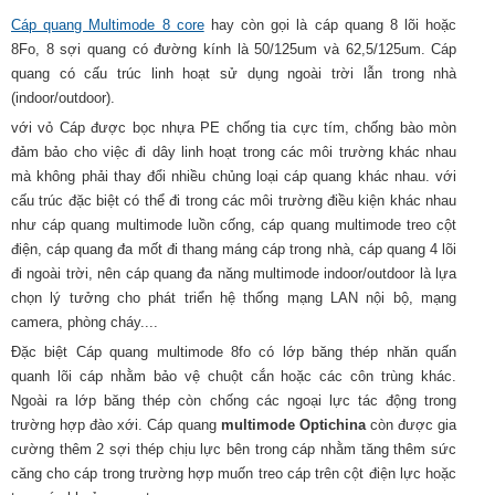
Cáp quang Multimode 8 core
hay còn gọi là cáp quang 8 lõi hoặc
8Fo, 8 sợi quang có đường kính là 50/125um và 62,5/125um. Cáp
quang có cấu trúc linh hoạt sử dụng ngoài trời lẫn trong nhà
(
indoor/outdoor)
.
với vỏ Cáp được bọc nhựa PE chống tia cực tím, chống bào mòn
đảm bảo cho việc đi dây linh hoạt trong các môi trường khác nhau
mà không phải thay đổi nhiều chủng loại cáp quang khác nhau. với
cấu trúc đặc biệt có thể đi trong các môi trường điều kiện khác nhau
như cáp quang multimode luồn cống, cáp quang multimode treo cột
điện, cáp quang đa mốt đi thang máng cáp trong nhà, cáp quang 4 lõi
đi ngoài trời, nên cáp quang đa năng multimode indoor/outdoor là lựa
chọn lý tưởng cho phát triển hệ thống mạng LAN nội bộ, mạng
camera, phòng cháy....
Đặc biệt Cáp quang multimode 8fo có lớp băng thép nhăn quấn
quanh lõi cáp nhằm bảo vệ chuột cắn hoặc các côn trùng khác.
Ngoài ra lớp băng thép còn chống các ngoại lực tác động trong
trường hợp đào xới. Cáp quang
multimode Optichina
còn được gia
cường thêm 2 sợi thép chịu lực bên trong cáp nhằm tăng thêm sức
căng cho cáp trong trường hợp muốn treo cáp trên cột điện lực hoặc