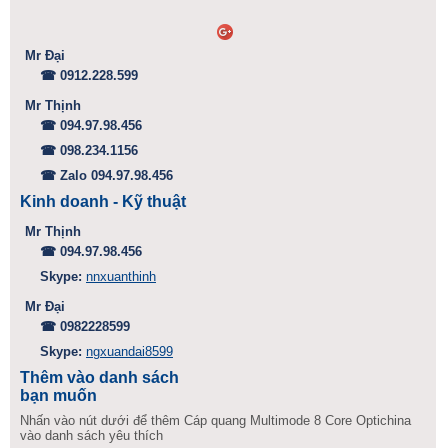
Mr Đại
☎ 0912.228.599
Mr Thịnh
☎ 094.97.98.456
☎ 098.234.1156
☎ Zalo 094.97.98.456
Kinh doanh - Kỹ thuật
Mr Thịnh
☎ 094.97.98.456
Skype:
nnxuanthinh
Mr Đại
☎ 0982228599
Skype:
ngxuandai8599
Thêm vào danh sách
bạn muốn
Nhấn vào nút dưới để thêm Cáp quang Multimode 8 Core Optichina
vào danh sách yêu thích