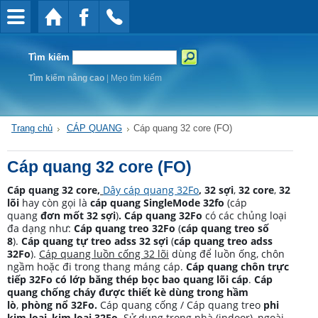
Tìm kiếm
Tìm kiếm nâng cao
|
Mẹo tìm kiếm
Trang chủ
CÁP QUANG
Cáp quang 32 core (FO)
Cáp quang 32 core (FO)
Cáp quang 32 core
,
Dây cáp quang 32Fo
,
32 sợi
,
32 core
,
32
lõi
hay còn gọi là
cáp quang SingleMode 32fo
(cáp
quang
đơn mốt 32 sợi
)
. Cáp quang 32Fo
có các chủng loại
đa dạng như:
Cáp quang treo 32Fo
(
cáp quang treo số
8
).
Cáp quang tự treo adss 32 sợi
(
cáp quang treo adss
32Fo
).
Cáp quang luồn cống 32 lõi
dùng để luồn ống, chôn
ngầm hoặc đi trong thang máng cáp.
Cáp quang chôn trực
tiếp 32Fo có lớp băng thép bọc bao quang lõi cáp
.
Cáp
quang chống cháy được thiết kè dùng trong
hầm
lò
,
phòng nổ 32Fo.
Cáp quang cống / Cáp quang treo
phi
kim loại
,
kim loại 32Fo
. Sử dụng trong nhà (indoor), ngoài