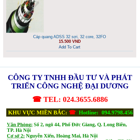
Cáp quang ADSS 32 sợi, 32 core, 32FO
15.500 VND
Add To Cart
CÔNG TY TNHH ĐẦU TƯ VÀ PHÁT
TRIỂN CÔNG NGHỆ ĐẠI DƯƠNG
☎ TEL: 024.3655.6886
KHU VỰC MIỀN BẮC:
☎
Hotline: 094.9798.456
Văn Phòng:
Số 2, ngõ 44, Phố Đức Giang, Q. Long Biên,
TP. Hà Nội
Cơ sở 2:
Nguyễn Xiển, Hoàng Mai, Hà Nội