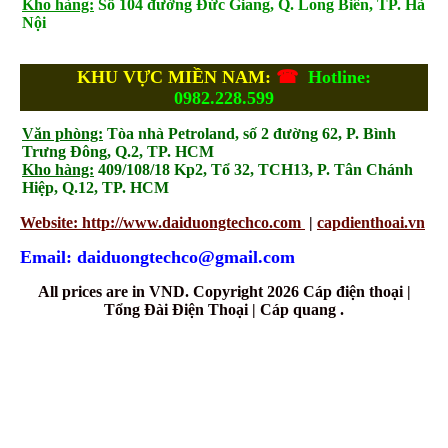
Kho hàng:
Số 104 đường Đức Giang, Q. Long Biên, TP. Hà
Nội
KHU VỰC MIỀN NAM:
☎
Hotline:
0982.228.599
Văn phòng:
Tòa nhà Petroland, số 2 đường 62, P. Bình
Trưng Đông, Q.2, TP. HCM
Kho hàng:
409/108/18 Kp2, Tổ 32, TCH13, P. Tân Chánh
Hiệp, Q.12, TP. HCM
Website: http://www.daiduongtechco.com
|
capdienthoai.vn
Email: daiduongtechco@gmail.com
All prices are in
VND
. Copyright 2026 Cáp điện thoại |
Tổng Đài Điện Thoại | Cáp quang .