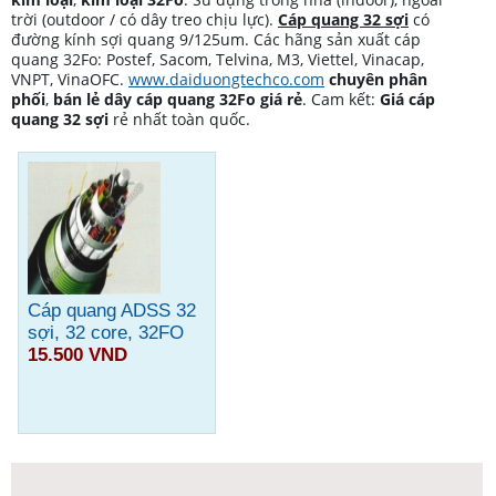
trời (outdoor / có dây treo chịu lực).
C
áp quang 32 sợi
có
đường kính sợi quang 9/125um. Các hãng sản xuất cáp
quang 32Fo: Postef, Sacom, Telvina, M3, Viettel, Vinacap,
VNPT, VinaOFC.
www.daiduongtechco.com
chuyên phân
phối
,
bán lẻ dây cáp quang 32Fo giá rẻ
. Cam kết:
Giá cáp
quang 32 sợi
rẻ nhất toàn quốc.
Cáp quang ADSS 32
sợi, 32 core, 32FO
15.500 VND