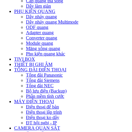
Cáp quang thả sông
Dây làm giàn
PHỤ KIỆN QUANG
Dây nhảy quang
Dây nhảy quang Multimode
ODF quang
Adapter quang
Converter quang
Module quang
Măng xông quang
Phụ kiện quang khác
TIVI BOX
THIẾT BỊ GHI ÂM
TỔNG ĐÀI ĐIỆN THOẠI
Tổng đài Panasonic
Tổng đài Siemens
Tổng đài NEC
Bộ lưu điện (Backup)
Phần mềm tính cước
MÁY ĐIỆN THOẠI
Điện thoại để bàn
Điện thoại lập trình
Điện thoại ko dây
ĐT hội nghị - IP
CAMERA QUAN SÁT