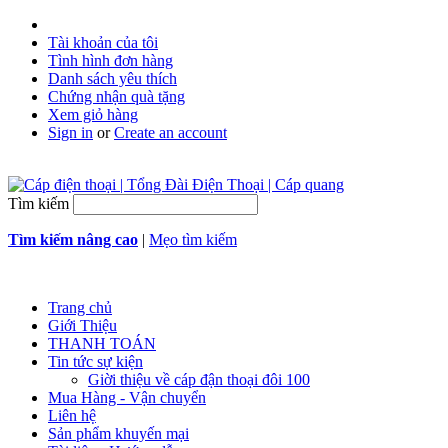
Tài khoản của tôi
Tình hình đơn hàng
Danh sách yêu thích
Chứng nhận quà tặng
Xem giỏ hàng
Sign in
or
Create an account
Tìm kiếm
Tìm kiếm nâng cao
|
Mẹo tìm kiếm
Trang chủ
Giới Thiệu
THANH TOÁN
Tin tức sự kiện
Giời thiệu về cáp đận thoại đôi 100
Mua Hàng - Vận chuyển
Liên hệ
Sản phẩm khuyến mại