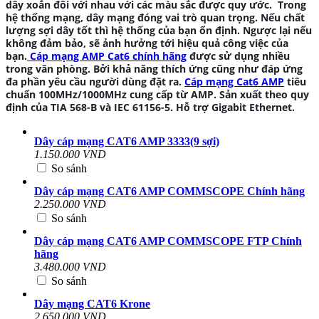
dây xoắn đôi với nhau với các màu sắc được quy ước. Trong
hệ thống mạng, dây mạng đóng vai trò quan trọng. Nếu chất
lượng sợi dây tốt thì hệ thống của bạn ổn định. Ngược lại nếu
không đảm bảo, sẽ ảnh hưởng tới hiệu quả công việc của
bạn.
Cáp mạng AMP Cat6 chính hãng
được sử dụng nhiều
trong văn phòng. Bởi khả năng thích ứng cũng như đáp ứng
đa phần yêu cầu người dùng đặt ra.
Cáp mạng Cat6 AMP
tiêu
chuẩn 100MHz/1000MHz cung cấp từ AMP. Sản xuất theo quy
định của TIA 568-B và IEC 61156-5. Hỗ trợ Gigabit Ethernet.
Dây cáp mạng CAT6 AMP 3333(9 sợi)
1.150.000 VND
So sánh
Dây cáp mạng CAT6 AMP COMMSCOPE Chính hãng
2.250.000 VND
So sánh
Dây cáp mạng CAT6 AMP COMMSCOPE FTP Chính
hãng
3.480.000 VND
So sánh
Dây mạng CAT6 Krone
2.650.000 VND