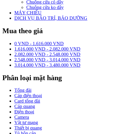
Chuông cửa có dây
Chuông cửa ko dây
MÁY CHIẾU
DỊCH VỤ BẢO TRỈ, BẢO DƯỠNG
Mua theo giá
0 VND - 1.616.000 VND
1.616.000 VND - 2.082.000 VND
2.082.000 VND - 2.548.000 VND
2.548.000 VND - 3.014.000 VND
3.014.000 VND - 3.480.000 VND
Phân loại mặt hàng
Tổng đài
Cáp điện thoại
Card tổng đài
Cáp quang
Điện thoại
Camera
Vật tư mạng
Thiết bị quang
Tủ hộp cáp