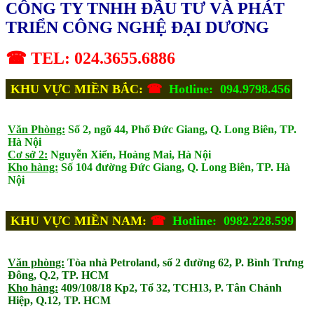
CÔNG TY TNHH ĐẦU TƯ VÀ PHÁT
TRIỂN CÔNG NGHỆ ĐẠI DƯƠNG
☎ TEL: 024.3655.6886
KHU VỰC MIỀN BẮC:
☎
Hotline: 094.9798.456
Văn Phòng:
Số 2, ngõ 44, Phố Đức Giang, Q. Long Biên, TP.
Hà Nội
Cơ sở 2:
Nguyễn Xiển, Hoàng Mai, Hà Nội
Kho hàng:
Số 104 đường Đức Giang, Q. Long Biên, TP. Hà
Nội
KHU VỰC MIỀN NAM:
☎
Hotline: 0982.228.599
Văn phòng:
Tòa nhà Petroland, số 2 đường 62, P. Bình Trưng
Đông, Q.2, TP. HCM
Kho hàng:
409/108/18 Kp2, Tổ 32, TCH13, P. Tân Chánh
Hiệp, Q.12, TP. HCM