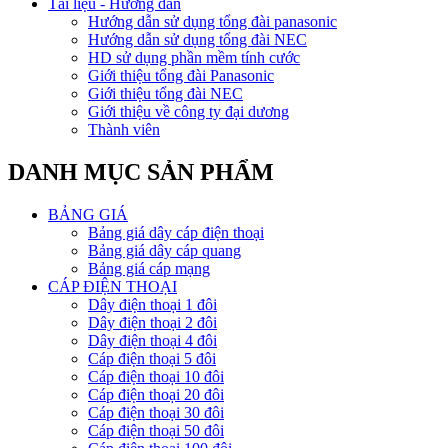
Tài liệu - Hướng dẫn
Hướng dẫn sử dụng tổng đài panasonic
Hướng dẫn sử dụng tổng đài NEC
HD sử dụng phần mềm tính cước
Giới thiệu tổng đài Panasonic
Giới thiệu tổng đài NEC
Giới thiệu về công ty đại dương
Thành viên
DANH MỤC SẢN PHẨM
BẢNG GIÁ
Bảng giá dây cáp điện thoại
Bảng giá dây cáp quang
Bảng giá cáp mạng
CÁP ĐIỆN THOẠI
Dây điện thoại 1 đôi
Dây điện thoại 2 đôi
Dây điện thoại 4 đôi
Cáp điện thoại 5 đôi
Cáp điện thoại 10 đôi
Cáp điện thoại 20 đôi
Cáp điện thoại 30 đôi
Cáp điện thoại 50 đôi