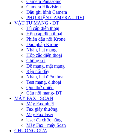
Camera Panasonic
Camera Hikvision
Đầu ghi hình Camera
PHỤ KIỆN CAMERA - TIVI
VẬT TƯ MẠNG - ĐT
Tủ cáp điện thoại
Hộp cáp điện thoại
Phiến đấu nối Krone
Dao phập Krone
Nhân, hạt mạng
Hộp zắc điện thoại
Chống sét
Đế mạng, mặt mạng
Rệp nối dây
Nhân, hạt điện thoại
Test mạng, đ.thoại
Que thử phiến
Cầu nối mạng- ĐT
MÁY FAX - SCAN
Máy Fax nhiệt
Fax giấy thường
Máy Fax laser
laser đa chức năng
Máy Fax - máy Scan
CHUÔNG CỬA