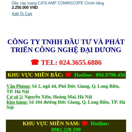
Dây cáp mạng CAT6 AMP COMMSCOPE Chính hãng
2.250.000 VND
Add To Cart
CÔNG TY TNHH ĐẦU TƯ VÀ PHÁT
TRIỂN CÔNG NGHỆ ĐẠI DƯƠNG
☎ TEL: 024.3655.6886
KHU VỰC MIỀN BẮC:
☎
Hotline: 094.9798.456
Văn Phòng:
Số 2, ngõ 44, Phố Đức Giang, Q. Long Biên,
TP. Hà Nội
Cơ sở 2:
Nguyễn Xiển, Hoàng Mai, Hà Nội
Kho hàng:
Số 104 đường Đức Giang, Q. Long Biên, TP. Hà
Nội
KHU VỰC MIỀN NAM:
☎
Hotline:
0982.228.599