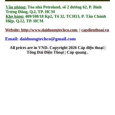
Văn phòng:
Tòa nhà Petroland, số 2 đường 62, P. Bình
Trưng Đông, Q.2, TP. HCM
Kho hàng:
409/108/18 Kp2, Tổ 32, TCH13, P. Tân Chánh
Hiệp, Q.12, TP. HCM
Website: http://www.daiduongtechco.com
|
capdienthoai.vn
Email: daiduongtechco@gmail.com
All prices are in
VND
. Copyright 2026 Cáp điện thoại |
Tổng Đài Điện Thoại | Cáp quang .