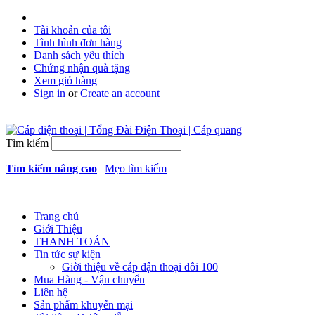
Tài khoản của tôi
Tình hình đơn hàng
Danh sách yêu thích
Chứng nhận quà tặng
Xem giỏ hàng
Sign in
or
Create an account
Tìm kiếm
Tìm kiếm nâng cao
|
Mẹo tìm kiếm
Trang chủ
Giới Thiệu
THANH TOÁN
Tin tức sự kiện
Giời thiệu về cáp đận thoại đôi 100
Mua Hàng - Vận chuyển
Liên hệ
Sản phẩm khuyến mại