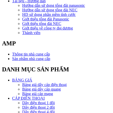
Tài liệu - Hướng dẫn
Hướng dẫn sử dụng tổng đài panasonic
Hướng dẫn sử dụng tổng đài NEC
HD sử dụng phần mềm tính cước
Giới thiệu tổng đài Panasonic
Giới thiệu tổng đài NEC
Giới thiệu về công ty đại dương
Thành viên
AMP
Thông tin nhà cung cấp
Sản phẩm nhà cung cấp
DANH MỤC SẢN PHẨM
BẢNG GIÁ
Bảng giá dây cáp điện thoại
Bảng giá dây cáp quang
Bảng giá cáp mạng
CÁP ĐIỆN THOẠI
Dây điện thoại 1 đôi
Dây điện thoại 2 đôi
Dây điện thoại 4 đôi