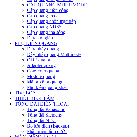
CÁP QUANG MULTIMODE
Cáp quang luồn cống
Cáp quang treo
Cáp quang chôn trực tiếp
Cáp quang ADSS
Cáp quang thả sông
Dây làm giàn
PHỤ KIỆN QUANG
Dây nhảy quang
Dây nhảy quang Multimode
ODF quang
Adapter quang
Converter quang
Module quang
Măng xông quang
Phụ kiện quang khác
TIVI BOX
THIẾT BỊ GHI ÂM
TỔNG ĐÀI ĐIỆN THOẠI
Tổng đài Panasonic
Tổng đài Siemens
Tổng đài NEC
Bộ lưu điện (Backup)
Phần mềm tính cước
MÁY ĐIỆN THOẠI