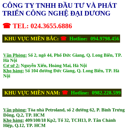
CÔNG TY TNHH ĐẦU TƯ VÀ PHÁT
TRIỂN CÔNG NGHỆ ĐẠI DƯƠNG
☎ TEL: 024.3655.6886
KHU VỰC MIỀN BẮC:
☎
Hotline: 094.9798.456
Văn Phòng:
Số 2, ngõ 44, Phố Đức Giang, Q. Long Biên, TP.
Hà Nội
Cơ sở 2:
Nguyễn Xiển, Hoàng Mai, Hà Nội
Kho hàng:
Số 104 đường Đức Giang, Q. Long Biên, TP. Hà
Nội
KHU VỰC MIỀN NAM:
☎
Hotline: 0982.228.599
Văn phòng:
Tòa nhà Petroland, số 2 đường 62, P. Bình Trưng
Đông, Q.2, TP. HCM
Kho hàng:
409/108/18 Kp2, Tổ 32, TCH13, P. Tân Chánh
Hiệp, Q.12, TP. HCM