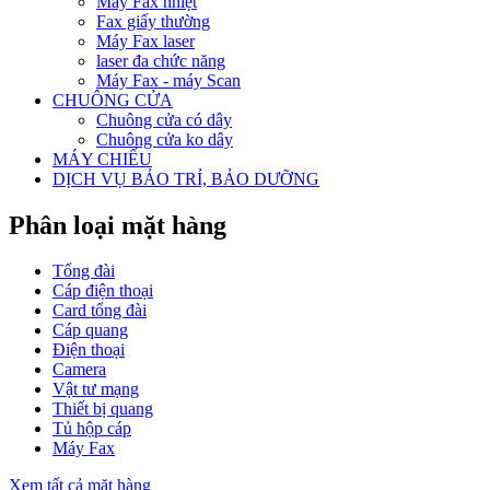
Máy Fax nhiệt
Fax giấy thường
Máy Fax laser
laser đa chức năng
Máy Fax - máy Scan
CHUÔNG CỬA
Chuông cửa có dây
Chuông cửa ko dây
MÁY CHIẾU
DỊCH VỤ BẢO TRỈ, BẢO DƯỠNG
Phân loại mặt hàng
Tổng đài
Cáp điện thoại
Card tổng đài
Cáp quang
Điện thoại
Camera
Vật tư mạng
Thiết bị quang
Tủ hộp cáp
Máy Fax
Xem tất cả mặt hàng