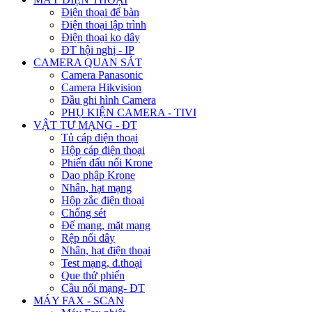
Điện thoại để bàn
Điện thoại lập trình
Điện thoại ko dây
ĐT hội nghị - IP
CAMERA QUAN SÁT
Camera Panasonic
Camera Hikvision
Đầu ghi hình Camera
PHỤ KIỆN CAMERA - TIVI
VẬT TƯ MẠNG - ĐT
Tủ cáp điện thoại
Hộp cáp điện thoại
Phiến đấu nối Krone
Dao phập Krone
Nhân, hạt mạng
Hộp zắc điện thoại
Chống sét
Đế mạng, mặt mạng
Rệp nối dây
Nhân, hạt điện thoại
Test mạng, đ.thoại
Que thử phiến
Cầu nối mạng- ĐT
MÁY FAX - SCAN