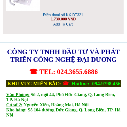
ĐIện thoại số KX-DT321
1.730.000 VND
Add To Cart
CÔNG TY TNHH ĐẦU TƯ VÀ PHÁT
TRIỂN CÔNG NGHỆ ĐẠI DƯƠNG
☎ TEL: 024.3655.6886
KHU VỰC MIỀN BẮC:
☎
Hotline: 094.9798.456
Văn Phòng:
Số 2, ngõ 44, Phố Đức Giang, Q. Long Biên,
TP. Hà Nội
Cơ sở 2:
Nguyễn Xiển, Hoàng Mai, Hà Nội
Kho hàng:
Số 104 đường Đức Giang, Q. Long Biên, TP. Hà
Nội