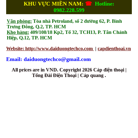
KHU VỰC MIỀN NAM:
☎
Hotline:
0982.228.599
Văn phòng:
Tòa nhà Petroland, số 2 đường 62, P. Bình
Trưng Đông, Q.2, TP. HCM
Kho hàng:
409/108/18 Kp2, Tổ 32, TCH13, P. Tân Chánh
Hiệp, Q.12, TP. HCM
Website: http://www.daiduongtechco.com
|
capdienthoai.vn
Email: daiduongtechco@gmail.com
All prices are in
VND
. Copyright 2026 Cáp điện thoại |
Tổng Đài Điện Thoại | Cáp quang .