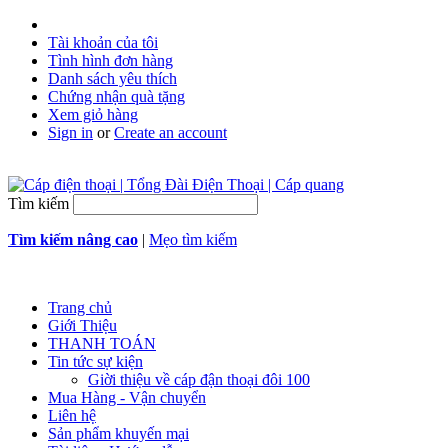
Tài khoản của tôi
Tình hình đơn hàng
Danh sách yêu thích
Chứng nhận quà tặng
Xem giỏ hàng
Sign in
or
Create an account
Tìm kiếm
Tìm kiếm nâng cao
|
Mẹo tìm kiếm
Trang chủ
Giới Thiệu
THANH TOÁN
Tin tức sự kiện
Giời thiệu về cáp đận thoại đôi 100
Mua Hàng - Vận chuyển
Liên hệ
Sản phẩm khuyến mại