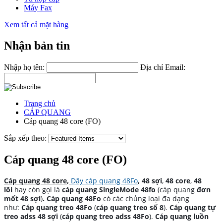
Máy Fax
Xem tất cả mặt hàng
Nhận bản tin
Nhập họ tên:
Địa chỉ Email:
Trang chủ
CÁP QUANG
Cáp quang 48 core (FO)
Sắp xếp theo:
Cáp quang 48 core (FO)
Cáp quang 48 core
,
Dây cáp quang 48Fo
,
48 sợi
,
48 core
,
48
lõi
hay còn gọi là
cáp quang SingleMode 48fo
(cáp quang
đơn
mốt 48 sợi
)
. Cáp quang 48Fo
có các chủng loại đa dạng
như:
Cáp quang treo 48Fo
(
cáp quang treo số 8
).
Cáp quang tự
treo adss 48 sợi
(
cáp quang treo adss 48Fo
).
Cáp quang luồn