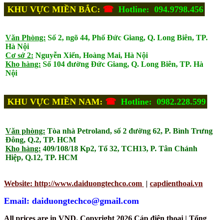
KHU VỰC MIỀN BẮC:
☎
Hotline: 094.9798.456
Văn Phòng:
Số 2, ngõ 44, Phố Đức Giang, Q. Long Biên, TP.
Hà Nội
Cơ sở 2:
Nguyễn Xiển, Hoàng Mai, Hà Nội
Kho hàng:
Số 104 đường Đức Giang, Q. Long Biên, TP. Hà
Nội
KHU VỰC MIỀN NAM:
☎
Hotline: 0982.228.599
Văn phòng:
Tòa nhà Petroland, số 2 đường 62, P. Bình Trưng
Đông, Q.2, TP. HCM
Kho hàng:
409/108/18 Kp2, Tổ 32, TCH13, P. Tân Chánh
Hiệp, Q.12, TP. HCM
Website: http://www.daiduongtechco.com
|
capdienthoai.vn
Email: daiduongtechco@gmail.com
All prices are in
VND
. Copyright 2026 Cáp điện thoại | Tổng