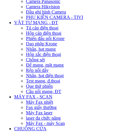
Camera Panasonic
Camera Hikvision
Đầu ghi hình Camera
PHỤ KIỆN CAMERA - TIVI
VẬT TƯ MẠNG - ĐT
Tủ cáp điện thoại
Hộp cáp điện thoại
Phiến đấu nối Krone
Dao phập Krone
Nhân, hạt mạng
Hộp zắc điện thoại
Chống sét
Đế mạng, mặt mạng
Rệp nối dây
Nhân, hạt điện thoại
Test mạng, đ.thoại
Que thử phiến
Cầu nối mạng- ĐT
MÁY FAX - SCAN
Máy Fax nhiệt
Fax giấy thường
Máy Fax laser
laser đa chức năng
Máy Fax - máy Scan
CHUÔNG CỬA