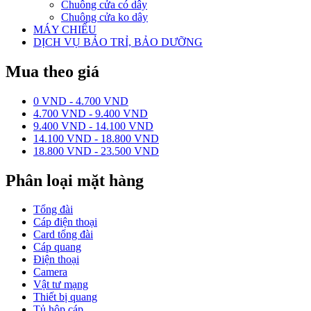
Chuông cửa có dây
Chuông cửa ko dây
MÁY CHIẾU
DỊCH VỤ BẢO TRỈ, BẢO DƯỠNG
Mua theo giá
0 VND - 4.700 VND
4.700 VND - 9.400 VND
9.400 VND - 14.100 VND
14.100 VND - 18.800 VND
18.800 VND - 23.500 VND
Phân loại mặt hàng
Tổng đài
Cáp điện thoại
Card tổng đài
Cáp quang
Điện thoại
Camera
Vật tư mạng
Thiết bị quang
Tủ hộp cáp