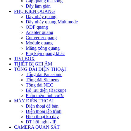
Cáp quang thả sông
Dây làm giàn
PHỤ KIỆN QUANG
Dây nhảy quang
Dây nhảy quang Multimode
ODF quang
Adapter quang
Converter quang
Module quang
Măng xông quang
Phụ kiện quang khác
TIVI BOX
THIẾT BỊ GHI ÂM
TỔNG ĐÀI ĐIỆN THOẠI
Tổng đài Panasonic
Tổng đài Siemens
Tổng đài NEC
Bộ lưu điện (Backup)
Phần mềm tính cước
MÁY ĐIỆN THOẠI
Điện thoại để bàn
Điện thoại lập trình
Điện thoại ko dây
ĐT hội nghị - IP
CAMERA QUAN SÁT