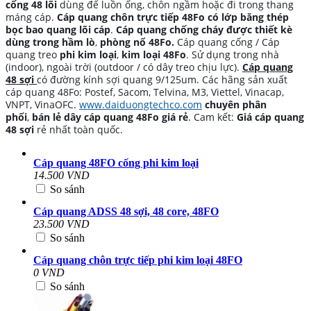
cống 48 lõi
dùng để luồn ống, chôn ngầm hoặc đi trong thang
máng cáp.
Cáp quang chôn trực tiếp 48Fo có lớp băng thép
bọc bao quang lõi cáp
.
Cáp quang chống cháy được thiết kè
dùng trong
hầm lò
,
phòng nổ 48Fo.
Cáp quang cống / Cáp
quang treo
phi kim loại
,
kim loại 48Fo
. Sử dụng trong nhà
(indoor), ngoài trời (outdoor / có dây treo chịu lực).
C
áp quang
48 sợi
có đường kính sợi quang 9/125um. Các hãng sản xuất
cáp quang 48Fo: Postef, Sacom, Telvina, M3, Viettel, Vinacap,
VNPT, VinaOFC.
www.daiduongtechco.com
chuyên phân
phối
,
bán lẻ dây cáp quang 48Fo giá rẻ
. Cam kết:
Giá cáp quang
48 sợi
rẻ nhất toàn quốc.
Cáp quang 48FO cống phi kim loại
14.500 VND
So sánh
Cáp quang ADSS 48 sợi, 48 core, 48FO
23.500 VND
So sánh
Cáp quang chôn trực tiếp phi kim loại 48FO
0 VND
So sánh