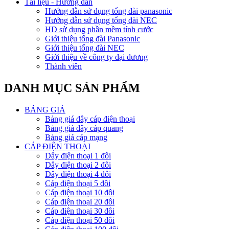
Tài liệu - Hướng dẫn
Hướng dẫn sử dụng tổng đài panasonic
Hướng dẫn sử dụng tổng đài NEC
HD sử dụng phần mềm tính cước
Giới thiệu tổng đài Panasonic
Giới thiệu tổng đài NEC
Giới thiệu về công ty đại dương
Thành viên
DANH MỤC SẢN PHẨM
BẢNG GIÁ
Bảng giá dây cáp điện thoại
Bảng giá dây cáp quang
Bảng giá cáp mạng
CÁP ĐIỆN THOẠI
Dây điện thoại 1 đôi
Dây điện thoại 2 đôi
Dây điện thoại 4 đôi
Cáp điện thoại 5 đôi
Cáp điện thoại 10 đôi
Cáp điện thoại 20 đôi
Cáp điện thoại 30 đôi
Cáp điện thoại 50 đôi