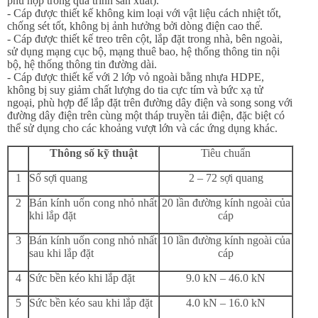
phù hợp trong quá trình sản xuất).
- Cáp được thiết kế không kim loại với vật liệu cách nhiệt tốt,
chống sét tốt, không bị ảnh hưởng bởi dòng điện cao thế.
- Cáp được thiết kế treo trên cột, lắp đặt trong nhà, bên ngoài,
sử dụng mạng cục bộ, mạng thuê bao, hệ thống thông tin nội
bộ, hệ thống thông tin đường dài.
- Cáp được thiết kế với 2 lớp vỏ ngoài bằng nhựa HDPE,
không bị suy giảm chất lượng do tia cực tím và bức xạ tử
ngoại, phù hợp để lắp đặt trên đường dây điện và song song với
đường dây điện trên cùng một tháp truyền tải điện, đặc biệt có
thể sử dụng cho các khoảng vượt lớn và các ứng dụng khác.
Thông số kỹ thuật
Tiêu chuẩn
1
Số sợi quang
2 – 72 sợi quang
2
Bán kính uốn cong nhỏ nhất
20 lần đường kính ngoài của
khi lắp đặt
cáp
3
Bán kính uốn cong nhỏ nhất
10 lần đường kính ngoài của
sau khi lắp đặt
cáp
4
Sức bền kéo khi lắp đặt
9.0 kN – 46.0 kN
5
Sức bền kéo sau khi lắp đặt
4.0 kN – 16.0 kN