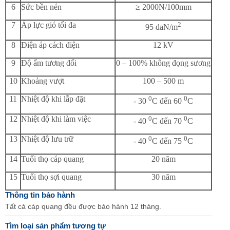
6
Sức bền nén
≥ 2000N/100mm
7
Áp lực gió tối đa
2
95 daN/m
8
Điện áp cách điện
12 kV
9
Độ ẩm tương đối
0 – 100% không đọng sương
10
Khoảng vượt
100 – 500 m
11
Nhiệt độ khi lắp đặt
0
0
- 30
C đến 60
C
12
Nhiệt độ khi làm việc
0
0
- 40
C đến 70
C
13
Nhiệt độ lưu trữ
0
0
- 40
C đến 75
C
14
Tuổi thọ cáp quang
20 năm
15
Tuổi thọ sợi quang
30 năm
Thông tin bảo hành
Tất cả cáp quang đều được bảo hành 12 tháng.
Tìm loại sản phẩm tương tự