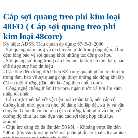
Cáp sợi quang treo phi kim loại
48FO ( Cáp sợi quang treo phi
kim loại 48core)
Ký hiệu: ADSS. Tiêu chuẩn áp dụng: 6745-3: 2000
- Sợi quang nằm lỏng và di chuyển tự do trong ống đệm. Ống
đệm lỏng bảo vệ sợi quang khỏi những tác động cơ học.
- Sợi quang sử dụng trong cáp liên tục, không có mối hàn, hạn
chế được suy hao tín hiệu
- Các ống đệm lỏng được bện SZ xung quanh phần tử chịu lực
trung tâm, bảo vệ sợi quang chịu được những tác động khi lắp
đặt và môi trường (đặc biệt là căng theo chiều dọc)
- Công nghệ chống thấm Drycore, ngăn nước và hơi ẩm xâm
nhập tốt nhất.
- Cáp được thiết kế với vật liệu hoàn toàn khô, nên cáp có
đường kính nhỏ, gọn và nhẹ, dễ dàng khi lắp đặt, xử lý và vận
chuyển. Giảm thiểu tải trên cột vì đường kính nhỏ và nhẹ với
cường độ chịu lực cao dựa vào các sợi tổng hợp chịu lực
aramid.
- Chịu lực căng tối đa lên đến 50 kN. - Khoảng vượt lên đến
500m. (tùy vào khoảng vượt mà phân phối các loại sợi aramide