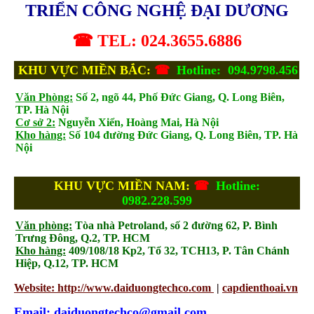
TRIỂN CÔNG NGHỆ ĐẠI DƯƠNG
☎ TEL: 024.3655.6886
KHU VỰC MIỀN BẮC:
☎
Hotline: 094.9798.456
Văn Phòng:
Số 2, ngõ 44, Phố Đức Giang, Q. Long Biên,
TP. Hà Nội
Cơ sở 2:
Nguyễn Xiển, Hoàng Mai, Hà Nội
Kho hàng:
Số 104 đường Đức Giang, Q. Long Biên, TP. Hà
Nội
KHU VỰC MIỀN NAM:
☎
Hotline:
0982.228.599
Văn phòng:
Tòa nhà Petroland, số 2 đường 62, P. Bình
Trưng Đông, Q.2, TP. HCM
Kho hàng:
409/108/18 Kp2, Tổ 32, TCH13, P. Tân Chánh
Hiệp, Q.12, TP. HCM
Website: http://www.daiduongtechco.com
|
capdienthoai.vn
Email: daiduongtechco@gmail.com