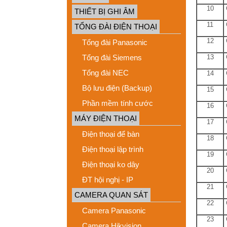
10
THIẾT BỊ GHI ÂM
11
C
TỔNG ĐÀI ĐIỆN THOẠI
12
Tổng đài Panasonic
Tổng đài Siemens
13
C
Tổng đài NEC
14
Bộ lưu điện (Backup)
15
C
Phần mềm tính cước
16
MÁY ĐIỆN THOẠI
17
C
Điện thoại để bàn
18
Điện thoại lập trình
19
Điện thoại ko dây
20
ĐT hội nghị - IP
21
CAMERA QUAN SÁT
22
Camera Panasonic
23
Camera Hikvision