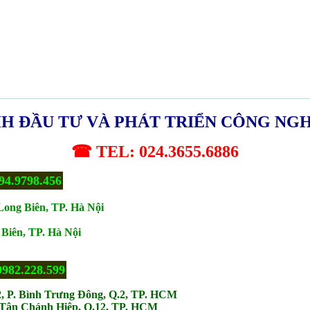
H ĐẦU TƯ VÀ PHÁT TRIỂN CÔNG NG
☎ TEL: 024.3655.6886
94.9798.456
Long Biên, TP. Hà Nội
Biên, TP. Hà Nội
0982.228.599
2, P. Bình Trưng Đông, Q.2, TP. HCM
. Tân Chánh Hiệp, Q.12, TP. HCM