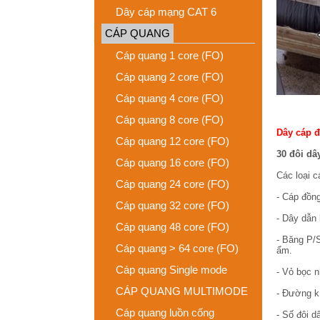
Dây cáp mạng CAT 6
CÁP QUANG
Cáp quang 1 core (FO)
Cáp quang 2 core (FO)
Cáp quang 4 core (FO)
Cáp quang 8 core (FO)
Dây cáp đ
Cáp quang 12 core (FO)
30 đôi d
Cáp quang 16 core (FO)
Các loại c
Cáp quang 24 core (FO)
- Cáp đồng
Cáp quang 32 core (FO)
- Dây dẫn
Cáp quang 48 core (FO)
- Băng P/
Cáp quang > 64 core (FO)
ẩm.
Cáp quang Single mode
- Vỏ bọc 
CÁP QUANG MULTIMODE
- Đường k
Cáp quang luồn cống
- Số đôi d