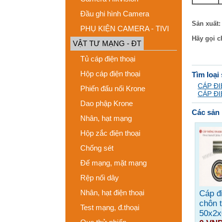
Đầu ghi hình Camera
Sản xuất
PHỤ KIỆN CAMERA - TIVI
Hãy gọi c
VẬT TƯ MẠNG - ĐT
Tủ cáp điện thoại
Hộp cáp điện thoại
Tìm loại
CÁP ĐI
Phiến đấu nối Krone
CÁP ĐI
Dao phập Krone
Các sản 
Nhân, hạt mạng
Hộp zắc điện thoại
Chống sét
Đế mạng, mặt mạng
Rệp nối dây
Nhân, hạt điện thoại
Cáp đi
chôn t
Test mạng, đ.thoại
50x2x