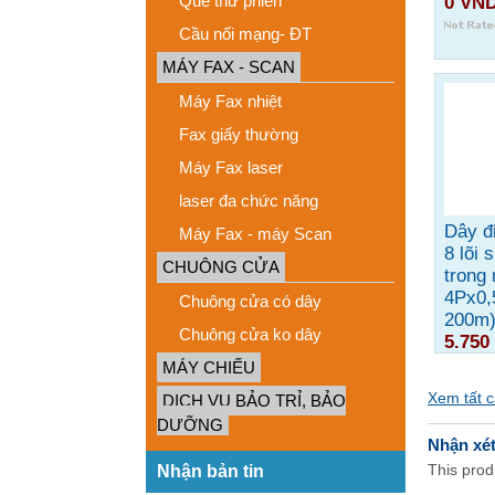
Que thử phiến
0 VN
Cầu nối mạng- ĐT
MÁY FAX - SCAN
Máy Fax nhiệt
Fax giấy thường
Máy Fax laser
laser đa chức năng
Dây đi
Máy Fax - máy Scan
8 lõi s
CHUÔNG CỬA
trong
4Px0,
Chuông cửa có dây
200m
Chuông cửa ko dây
5.750
MÁY CHIẾU
Xem tất 
DỊCH VỤ BẢO TRỈ, BẢO
DƯỠNG
Nhận xé
This produ
Nhận bản tin