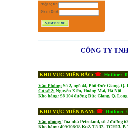
Nhập họ tên:
Địa chỉ Email:
CÔNG TY TNH
KHU VỰC MIỀN BẮC:
☎
Hotline: 0
Văn Phòng:
Số 2, ngõ 44, Phố Đức Giang, Q. 
Cơ sở 2:
Nguyễn Xiển, Hoàng Mai, Hà Nội
Kho hàng:
Số 104 đường Đức Giang, Q. Long 
KHU VỰC MIỀN NAM:
☎
Hotline: 
Văn phòng:
Tòa nhà Petroland, số 2 đường 6
Kho hàng:
409/108/18 Kp2, Tổ 32, TCH13, P