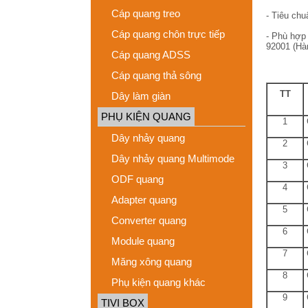
Cáp quang treo
- Tiêu ch
Cáp quang chôn trực tiếp
- Phù hợp
92001 (Hà
Cáp quang ADSS
Cáp quang thả sông
TT
Dây làm giàn
PHỤ KIỆN QUANG
1
C
Dây nhảy quang
2
Dây nhảy quang Multimode
3
ODF quang
4
Adapter quang
5
Converter quang
6
Module quang
7
Măng xông quang
8
Phụ kiện quang khác
9
C
TIVI BOX