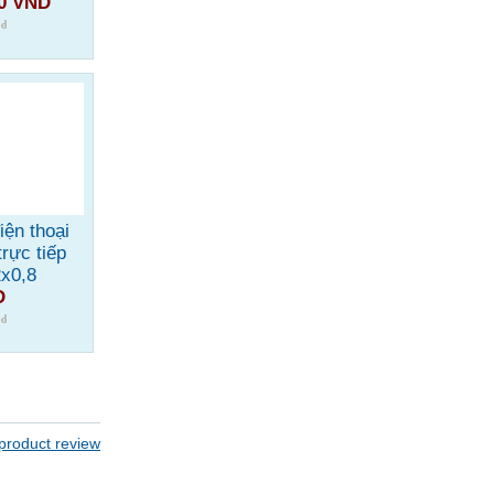
00 VND
iện thoại
trực tiếp
x0,8
D