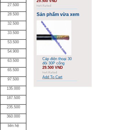
29.500 VND
27.500
28.500
Sản phẩm vừa xem
32.500
33.500
53.500
54.900
Cáp điện thoại 30
63.500
đôi 30P cống
29.500 VND
65.500
Add To Cart
97.500
135.000
187.500
235.500
360.000
liên hệ