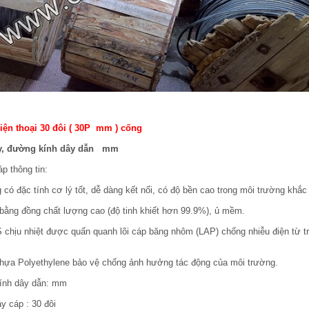
iện thoại 30 đôi ( 30P mm ) cống
ây, đường kính dây dẫn mm
áp thông tin:
 có đặc tính cơ lý tốt, dễ dàng kết nối, có độ bền cao trong môi trường khắc 
 bằng đồng chất lượng cao (độ tinh khiết hơn 99.9%), ủ mềm.
S chịu nhiệt được quấn quanh lõi cáp băng nhôm (LAP) chống nhiễu điện từ 
nhựa Polyethylene bảo vệ chống ảnh hưởng tác động của môi trường.
ính dây dẫn: mm
ây cáp : 30 đôi