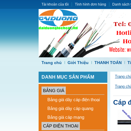
Tài khoản của tôi
Tình hình đơn hàng
Danh sách 
Trang chủ
Giới Thiệu
THANH TOÁN
T
DANH MỤC SẢN PHẨM
Trang ch
Trang ch
BẢNG GIÁ
Bảng giá dây cáp điện thoại
Cáp đ
Bảng giá dây cáp quang
Bảng giá cáp mạng
CÁP ĐIỆN THOẠI