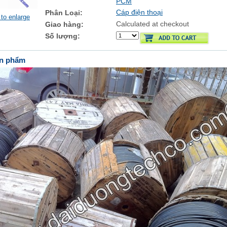
PCM
Cáp điện thoại
Phân Loại:
 to enlarge
Calculated at checkout
Giao hàng:
Số lượng:
ản phẩm