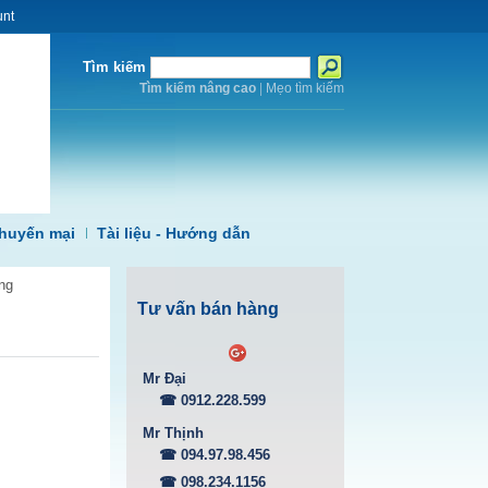
unt
Tìm kiếm
Tìm kiếm nâng cao
|
Mẹo tìm kiếm
huyến mại
Tài liệu - Hướng dẫn
ng
Tư vấn bán hàng
Mr Đại
☎ 0912.228.599
Mr Thịnh
☎ 094.97.98.456
,
☎ 098.234.1156