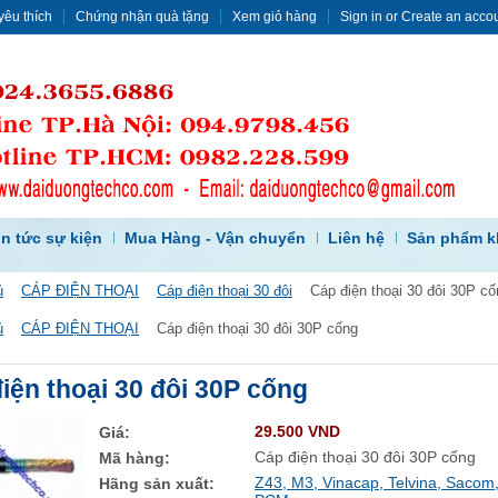
yêu thích
Chứng nhận quà tặng
Xem giỏ hàng
Sign in
or
Create an acco
in tức sự kiện
Mua Hàng - Vận chuyển
Liên hệ
Sản phẩm k
ủ
CÁP ĐIỆN THOẠI
Cáp điện thoại 30 đôi
Cáp điện thoại 30 đôi 30P cố
ủ
CÁP ĐIỆN THOẠI
Cáp điện thoại 30 đôi 30P cống
iện thoại 30 đôi 30P cống
29.500 VND
Giá:
Cáp điện thoại 30 đôi 30P cống
Mã hàng:
Z43, M3, Vinacap, Telvina, Sacom
Hãng sản xuất: