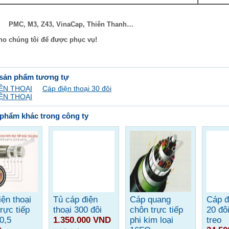
: PMC, M3, Z43, VinaCap, Thiên Thanh…
ho chúng tôi để được phục vụ!
 sản phẩm tương tự
ỆN THOẠI
Cáp điện thoại 30 đôi
ỆN THOẠI
phẩm khác trong công ty
ện thoại
Tủ cáp điện
Cáp quang
Cáp đ
rực tiếp
thoại 300 đôi
chôn trực tiếp
20 đô
0,5
1.350.000 VND
phi kim loại
treo