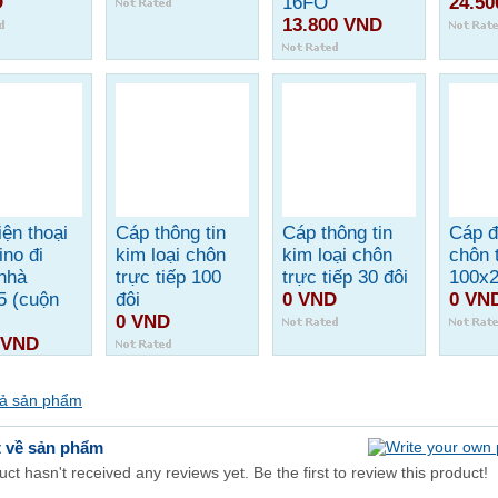
D
16FO
24.5
13.800 VND
ện thoại
Cáp thông tin
Cáp thông tin
Cáp đ
ino đi
kim loại chôn
kim loại chôn
chôn 
 nhà
trực tiếp 100
trực tiếp 30 đôi
100x2
5 (cuộn
đôi
0 VND
0 VN
)
0 VND
 VND
cả sản phẩm
t về sản phẩm
ct hasn't received any reviews yet. Be the first to review this product!