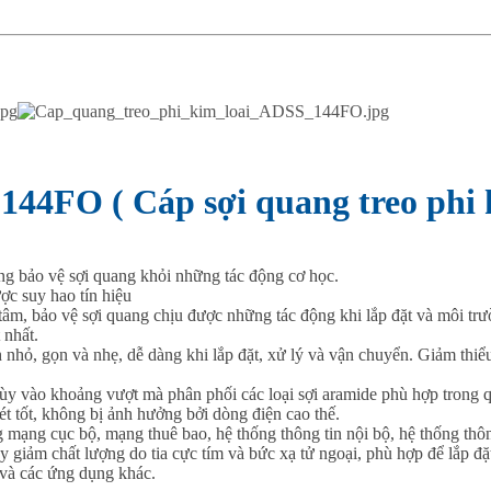
 144FO ( Cáp sợi quang treo phi 
ng bảo vệ sợi quang khỏi những tác động cơ học.
ợc suy hao tín hiệu
m, bảo vệ sợi quang chịu được những tác động khi lắp đặt và môi trườ
 nhất.
h nhỏ, gọn và nhẹ, dễ dàng khi lắp đặt, xử lý và vận chuyển. Giảm thiể
ùy vào khoảng vượt mà phân phối các loại sợi aramide phù hợp trong qu
sét tốt, không bị ảnh hưởng bởi dòng điện cao thế.
ụng mạng cục bộ, mạng thuê bao, hệ thống thông tin nội bộ, hệ thống thô
 giảm chất lượng do tia cực tím và bức xạ tử ngoại, phù hợp để lắp đ
n và các ứng dụng khác.