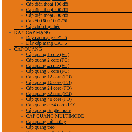
Cáp điện thoại 100 đôi
Cáp điện thoại 200 đôi
Cáp điện thoại 300 đôi
Cáp 500|600|1000 đôi
Cáp chôn trực tiếp
DÂY CÁP MẠNG
Dây cáp mạng CAT 5
Dây cáp mạng CAT 6
CÁP QUANG
Cáp quang 1 core (FO)
Cáp quang 2 core (FO)
Cáp quang 4 core (FO)
Cáp quang 8 core (FO)
Cáp quang 12 core (FO)
Cáp quang 16 core (FO)
Cáp quang 24 core (FO)
Cáp quang 32 core (FO)
Cáp quang 48 core (FO)
Cáp quang > 64 core (FO)
Cáp quang Single mode
CÁP QUANG MULTIMODE
Cáp quang luồn cống
Cáp quang treo