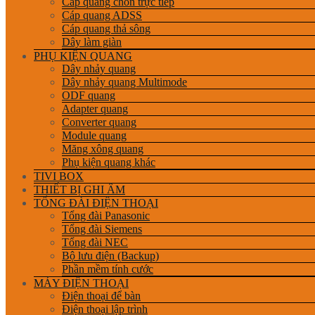
Cáp quang chôn trực tiếp
Cáp quang ADSS
Cáp quang thả sông
Dây làm giàn
PHỤ KIỆN QUANG
Dây nhảy quang
Dây nhảy quang Multimode
ODF quang
Adapter quang
Converter quang
Module quang
Măng xông quang
Phụ kiện quang khác
TIVI BOX
THIẾT BỊ GHI ÂM
TỔNG ĐÀI ĐIỆN THOẠI
Tổng đài Panasonic
Tổng đài Siemens
Tổng đài NEC
Bộ lưu điện (Backup)
Phần mềm tính cước
MÁY ĐIỆN THOẠI
Điện thoại để bàn
Điện thoại lập trình