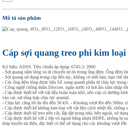
Mô tả sản phẩm
Cáp sợi quang treo phi kim loại
Ký hiệu: ADSS. Tiêu chuẩn áp dụng: 6745-3: 2000
- Sợi quang nằm lỏng và di chuyển tự do trong ống đệm. Ống đệm lỏ
- Sợi quang sử dụng trong cáp liên tục, không có mối hàn, hạn chế đư
- Các ống đệm lỏng được bện SZ xung quanh phần tử chịu lực trung tâ
- Công nghệ chống thấm Drycore, ngăn nước và hơi ẩm xâm nhập tốt
- Cáp được thiết kế với vật liệu hoàn toàn khô, nên cáp có đường kín
vào các sợi tổng hợp chịu lực aramid.
- Chịu lực căng tối đa lên đến 50 kN. - Khoảng vượt lên đến 500m. (t
- Cáp được thiết kế không kim loại với vật liệu cách nhiệt tốt, chống 
- Cáp được thiết kế treo trên cột, lắp đặt trong nhà, bên ngoài, sử d
- Cáp được thiết kế với 2 lớp vỏ ngoài bằng nhựa HDPE, không bị suy
tháp truyền tải điện, đặc biệt có thể sử dụng cho các khoảng vượt lớ