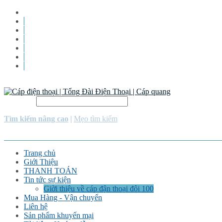
Tài khoản của tôi
Tình hình đơn hàng
Danh sách yêu thích
Chứng nhận quà tặng
Xem giỏ hàng
Sign in
or
Create an account
Tìm kiếm
Tìm kiếm nâng cao
|
Mẹo tìm kiếm
Trang chủ
Giới Thiệu
THANH TOÁN
Tin tức sự kiện
Giời thiệu về cáp đận thoại đôi 100
Mua Hàng - Vận chuyển
Liên hệ
Sản phẩm khuyến mại