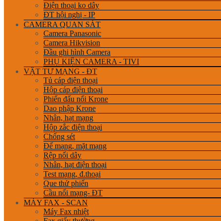
Điện thoại ko dây
ĐT hội nghị - IP
CAMERA QUAN SÁT
Camera Panasonic
Camera Hikvision
Đầu ghi hình Camera
PHỤ KIỆN CAMERA - TIVI
VẬT TƯ MẠNG - ĐT
Tủ cáp điện thoại
Hộp cáp điện thoại
Phiến đấu nối Krone
Dao phập Krone
Nhân, hạt mạng
Hộp zắc điện thoại
Chống sét
Đế mạng, mặt mạng
Rệp nối dây
Nhân, hạt điện thoại
Test mạng, đ.thoại
Que thử phiến
Cầu nối mạng- ĐT
MÁY FAX - SCAN
Máy Fax nhiệt
Fax giấy thường