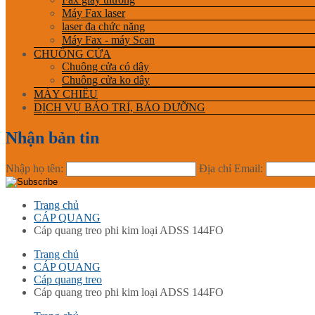
Máy Fax laser
laser đa chức năng
Máy Fax - máy Scan
CHUÔNG CỬA
Chuông cửa có dây
Chuông cửa ko dây
MÁY CHIẾU
DỊCH VỤ BẢO TRỈ, BẢO DƯỠNG
Nhận bản tin
Nhập họ tên:
Địa chỉ Email:
Trang chủ
CÁP QUANG
Cáp quang treo phi kim loại ADSS 144FO
Trang chủ
CÁP QUANG
Cáp quang treo
Cáp quang treo phi kim loại ADSS 144FO