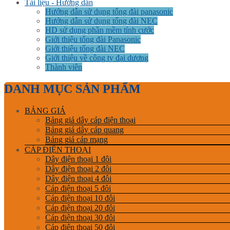
Tài liệu - Hướng dẫn
Hướng dẫn sử dụng tổng đài panasonic
Hướng dẫn sử dụng tổng đài NEC
HD sử dụng phần mềm tính cước
Giới thiệu tổng đài Panasonic
Giới thiệu tổng đài NEC
Giới thiệu về công ty đại dương
Thành viên
DANH MỤC SẢN PHẨM
BẢNG GIÁ
Bảng giá dây cáp điện thoại
Bảng giá dây cáp quang
Bảng giá cáp mạng
CÁP ĐIỆN THOẠI
Dây điện thoại 1 đôi
Dây điện thoại 2 đôi
Dây điện thoại 4 đôi
Cáp điện thoại 5 đôi
Cáp điện thoại 10 đôi
Cáp điện thoại 20 đôi
Cáp điện thoại 30 đôi
Cáp điện thoại 50 đôi