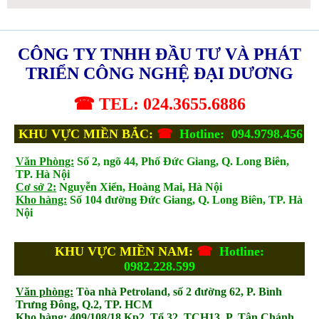
CÔNG TY TNHH ĐẦU TƯ VÀ PHÁT
TRIỂN CÔNG NGHỆ ĐẠI DƯƠNG
☎ TEL: 024.3655.6886
KHU VỰC MIỀN BẮC:
☎
Hotline: 094.9798.456
Văn Phòng:
Số 2, ngõ 44, Phố Đức Giang, Q. Long Biên,
TP. Hà Nội
Cơ sở 2:
Nguyễn Xiển, Hoàng Mai, Hà Nội
Kho hàng:
Số 104 đường Đức Giang, Q. Long Biên, TP. Hà
Nội
KHU VỰC MIỀN NAM:
☎
Hotline:
0982.228.599
Văn phòng:
Tòa nhà Petroland, số 2 đường 62, P. Bình
Trưng Đông, Q.2, TP. HCM
Kho hàng:
409/108/18 Kp2, Tổ 32, TCH13, P. Tân Chánh