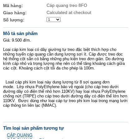
Cáp quang treo 8FO
Mã hàng:
Calculated at checkout
Giao hàng:
Số lượng:
Mô tả sản phẩm
Giá: 9.500 đ/m.
Loại cáp kim loại có dây giường tự treo đặc biệt thích hợp cho
những tuyến cáp quang cần dung lượng sợi ít. Cáp được treo dọc
hệ thống cột sẵn có bằng những phụ kiện treo đơn giản.
Do đường
kính cáp nhỏ và trọng lượng nhẹ nên có thể tăng khoảng cách giữa
các cột. Khoảng cách cột tối đa cho phép là 100m.
Loail cáp phi kim loại này dung lượng từ 8 sợi quang đơn
mode. Lớp nhựa PolyEthylene bảo vệ ngoài (cho cáp treo dưới
đường dây có điện thế nhỏ hơn 110KV) hay loại nhựa PolyEthylene
chống nứt (TRPE) cho cáp treo dưới đường dây có điện thế lớn hơn
110KV. Được dùng như loại cáp tự treo phi kim loại trong mạng lưới
cáp thông tin liên lạc (NMAC).
Tìm loại sản phẩm tương tự
CÁP QUANG