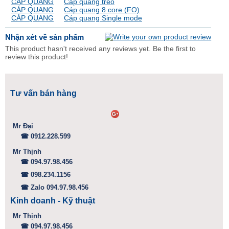
CÁP QUANG
Cáp quang treo
CÁP QUANG
Cáp quang 8 core (FO)
CÁP QUANG
Cáp quang Single mode
Nhận xét về sản phẩm
This product hasn't received any reviews yet. Be the first to
review this product!
Tư vấn bán hàng
Mr Đại
☎ 0912.228.599
Mr Thịnh
☎ 094.97.98.456
☎ 098.234.1156
☎ Zalo 094.97.98.456
Kinh doanh - Kỹ thuật
Mr Thịnh
☎ 094.97.98.456