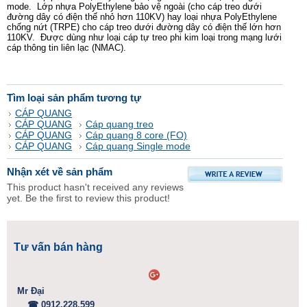
mode. Lớp nhựa PolyEthylene bảo vệ ngoài (cho cáp treo dưới
đường dây có điện thế nhỏ hơn 110KV) hay loại nhựa PolyEthylene
chống nứt (TRPE) cho cáp treo dưới đường dây có điện thế lớn hơn
110KV. Được dùng như loại cáp tự treo phi kim loại trong mạng lưới
cáp thông tin liên lạc (NMAC).
Tìm loại sản phẩm tương tự
CÁP QUANG
CÁP QUANG
Cáp quang treo
CÁP QUANG
Cáp quang 8 core (FO)
CÁP QUANG
Cáp quang Single mode
Nhận xét về sản phẩm
This product hasn't received any reviews
yet. Be the first to review this product!
Tư vấn bán hàng
Mr Đại
☎ 0912.228.599