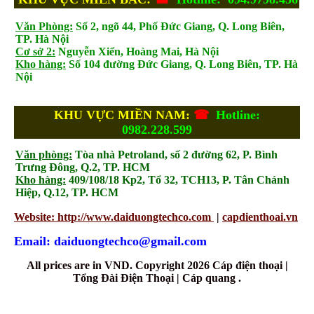
Văn Phòng:
Số 2, ngõ 44, Phố Đức Giang, Q. Long Biên,
TP. Hà Nội
Cơ sở 2:
Nguyễn Xiển, Hoàng Mai, Hà Nội
Kho hàng:
Số 104 đường Đức Giang, Q. Long Biên, TP. Hà
Nội
KHU VỰC MIỀN NAM:
☎
Hotline:
0982.228.599
Văn phòng:
Tòa nhà Petroland, số 2 đường 62, P. Bình
Trưng Đông, Q.2, TP. HCM
Kho hàng:
409/108/18 Kp2, Tổ 32, TCH13, P. Tân Chánh
Hiệp, Q.12, TP. HCM
Website: http://www.daiduongtechco.com
|
capdienthoai.vn
Email: daiduongtechco@gmail.com
All prices are in
VND
. Copyright 2026 Cáp điện thoại |
Tổng Đài Điện Thoại | Cáp quang .