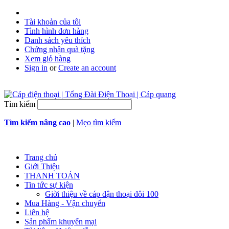
Tài khoản của tôi
Tình hình đơn hàng
Danh sách yêu thích
Chứng nhận quà tặng
Xem giỏ hàng
Sign in
or
Create an account
Tìm kiếm
Tìm kiếm nâng cao
|
Mẹo tìm kiếm
Trang chủ
Giới Thiệu
THANH TOÁN
Tin tức sự kiện
Giời thiệu về cáp đận thoại đôi 100
Mua Hàng - Vận chuyển
Liên hệ
Sản phẩm khuyến mại