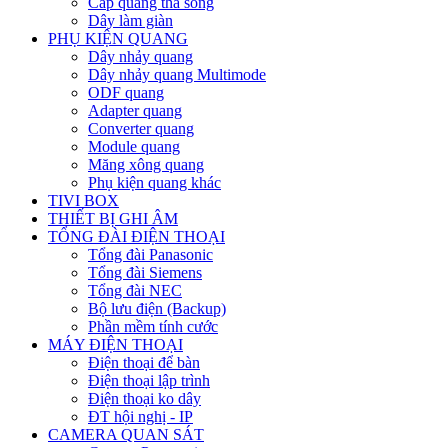
Cáp quang thả sông
Dây làm giàn
PHỤ KIỆN QUANG
Dây nhảy quang
Dây nhảy quang Multimode
ODF quang
Adapter quang
Converter quang
Module quang
Măng xông quang
Phụ kiện quang khác
TIVI BOX
THIẾT BỊ GHI ÂM
TỔNG ĐÀI ĐIỆN THOẠI
Tổng đài Panasonic
Tổng đài Siemens
Tổng đài NEC
Bộ lưu điện (Backup)
Phần mềm tính cước
MÁY ĐIỆN THOẠI
Điện thoại để bàn
Điện thoại lập trình
Điện thoại ko dây
ĐT hội nghị - IP
CAMERA QUAN SÁT