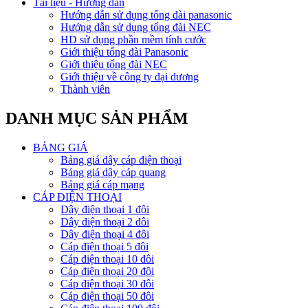
Tài liệu - Hướng dẫn
Hướng dẫn sử dụng tổng đài panasonic
Hướng dẫn sử dụng tổng đài NEC
HD sử dụng phần mềm tính cước
Giới thiệu tổng đài Panasonic
Giới thiệu tổng đài NEC
Giới thiệu về công ty đại dương
Thành viên
DANH MỤC SẢN PHẨM
BẢNG GIÁ
Bảng giá dây cáp điện thoại
Bảng giá dây cáp quang
Bảng giá cáp mạng
CÁP ĐIỆN THOẠI
Dây điện thoại 1 đôi
Dây điện thoại 2 đôi
Dây điện thoại 4 đôi
Cáp điện thoại 5 đôi
Cáp điện thoại 10 đôi
Cáp điện thoại 20 đôi
Cáp điện thoại 30 đôi
Cáp điện thoại 50 đôi