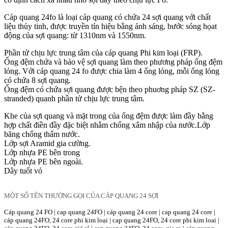
Cáp quang 24fo là loại cáp quang có chứa 24 sợi quang với chất
liệu thủy tinh, được truyền tín hiệu bằng ánh sáng, bước sóng họat
động của sợi quang: từ 1310nm và 1550nm.
Phần tử chịu lực trung tâm của cáp quang Phi kim loại (FRP).
Ống đệm chứa và bảo vệ sợi quang làm theo phương pháp ống đệm
lỏng. Với cáp quang 24 fo được chia làm 4 ống lỏng, mỗi ống lỏng
có chứa 8 sợi quang.
Ống đệm có chứa sợi quang được bện theo phuơng pháp SZ (SZ-
stranded) quanh phần tử chịu lực trung tâm.
Khe của sợi quang và mặt trong của ống đệm được làm đầy bằng
hợp chất điền đầy đặc biệt nhằm chống xâm nhập của nước.Lớp
băng chống thấm nước.
Lớp sợi Aramid gia cường.
Lớp nhựa PE bên trong
Lớp nhựa PE bên ngoài.
Dây tuốt vỏ
MỘT SỐ TÊN THƯỜNG GỌI CỦA CÁP QUANG 24 SỢI
Cáp quang 24 FO | cap quang 24FO | cáp quang 24 core | cap quang 24 core |
cáp quang 24FO, 24 core phi kim loại | cap quang 24FO, 24 core phi kim loai |