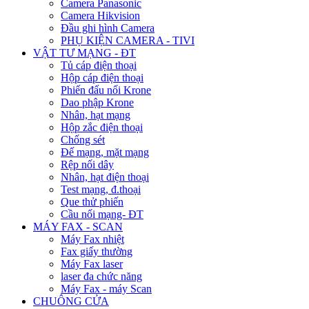
Camera Panasonic
Camera Hikvision
Đầu ghi hình Camera
PHỤ KIỆN CAMERA - TIVI
VẬT TƯ MẠNG - ĐT
Tủ cáp điện thoại
Hộp cáp điện thoại
Phiến đấu nối Krone
Dao phập Krone
Nhân, hạt mạng
Hộp zắc điện thoại
Chống sét
Đế mạng, mặt mạng
Rệp nối dây
Nhân, hạt điện thoại
Test mạng, đ.thoại
Que thử phiến
Cầu nối mạng- ĐT
MÁY FAX - SCAN
Máy Fax nhiệt
Fax giấy thường
Máy Fax laser
laser đa chức năng
Máy Fax - máy Scan
CHUÔNG CỬA