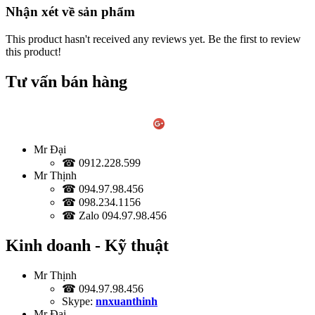
Nhận xét về sản phẩm
This product hasn't received any reviews yet. Be the first to review
this product!
Tư vấn bán hàng
Mr Đại
☎ 0912.228.599
Mr Thịnh
☎ 094.97.98.456
☎ 098.234.1156
☎ Zalo 094.97.98.456
Kinh doanh - Kỹ thuật
Mr Thịnh
☎ 094.97.98.456
Skype:
nnxuanthinh
Mr Đại