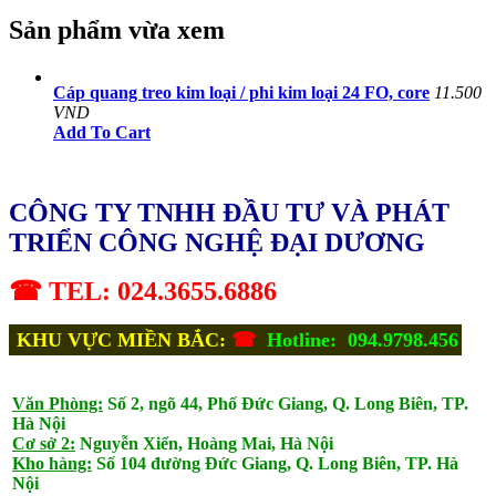
Sản phẩm vừa xem
Cáp quang treo kim loại / phi kim loại 24 FO, core
11.500
VND
Add To Cart
CÔNG TY TNHH ĐẦU TƯ VÀ PHÁT
TRIỂN CÔNG NGHỆ ĐẠI DƯƠNG
☎ TEL: 024.3655.6886
KHU VỰC MIỀN BẮC:
☎
Hotline: 094.9798.456
Văn Phòng:
Số 2, ngõ 44, Phố Đức Giang, Q. Long Biên, TP.
Hà Nội
Cơ sở 2:
Nguyễn Xiển, Hoàng Mai, Hà Nội
Kho hàng:
Số 104 đường Đức Giang, Q. Long Biên, TP. Hà
Nội