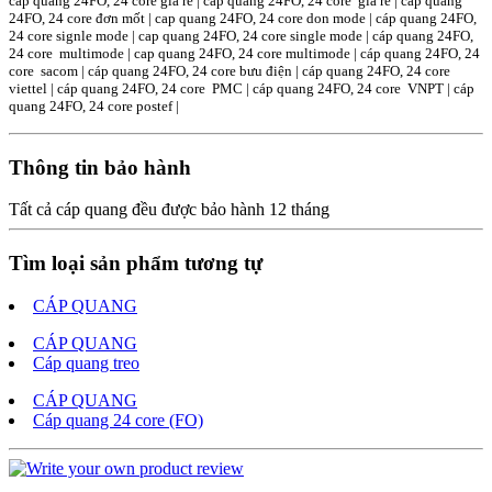
cáp quang 24FO, 24 core giá rẻ | cap quang 24FO, 24 core gia re | cáp quang
24FO, 24 core đơn mốt | cap quang 24FO, 24 core don mode | cáp quang 24FO,
24 core signle mode | cap quang 24FO, 24 core single mode | cáp quang 24FO,
24 core multimode | cap quang 24FO, 24 core multimode | cáp quang 24FO, 24
core sacom | cáp quang 24FO, 24 core bưu điện | cáp quang 24FO, 24 core
viettel | cáp quang 24FO, 24 core PMC | cáp quang 24FO, 24 core VNPT | cáp
quang 24FO, 24 core postef |
Thông tin bảo hành
Tất cả cáp quang đều được bảo hành 12 tháng
Tìm loại sản phẩm tương tự
CÁP QUANG
CÁP QUANG
Cáp quang treo
CÁP QUANG
Cáp quang 24 core (FO)