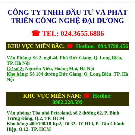
CÔNG TY TNHH ĐẦU TƯ VÀ PHÁT
TRIỂN CÔNG NGHỆ ĐẠI DƯƠNG
☎ TEL: 024.3655.6886
KHU VỰC MIỀN BẮC:
☎
Hotline: 094.9798.456
Văn Phòng:
Số 2, ngõ 44, Phố Đức Giang, Q. Long Biên,
TP. Hà Nội
Cơ sở 2:
Nguyễn Xiển, Hoàng Mai, Hà Nội
Kho hàng:
Số 104 đường Đức Giang, Q. Long Biên, TP. Hà
Nội
KHU VỰC MIỀN NAM:
☎
Hotline:
0982.228.599
Văn phòng:
Tòa nhà Petroland, số 2 đường 62, P. Bình
Trưng Đông, Q.2, TP. HCM
Kho hàng:
409/108/18 Kp2, Tổ 32, TCH13, P. Tân Chánh
Hiệp, Q.12, TP. HCM