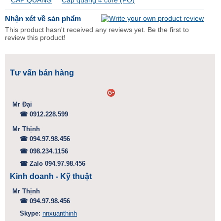
CÁP QUANG
Cáp quang 4 core (FO)
Nhận xét về sản phẩm
This product hasn't received any reviews yet. Be the first to
review this product!
Tư vấn bán hàng
Mr Đại
☎ 0912.228.599
Mr Thịnh
☎ 094.97.98.456
☎ 098.234.1156
☎ Zalo 094.97.98.456
Kinh doanh - Kỹ thuật
Mr Thịnh
☎ 094.97.98.456
Skype:
nnxuanthinh