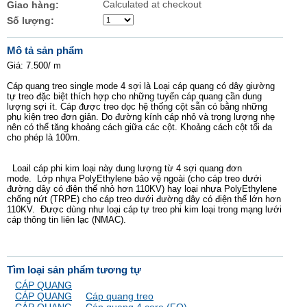
Calculated at checkout
Giao hàng:
Số lượng:
Mô tả sản phẩm
Giá: 7.500/ m
Cáp quang treo single mode 4 sợi là Loại cáp quang có dây giường
tự treo đặc biệt thích hợp cho những tuyến cáp quang cần dung
lượng sợi ít. Cáp được treo dọc hệ thống cột sẵn có bằng những
phụ kiện treo đơn giản.
Do đường kính cáp nhỏ và trọng lượng nhẹ
nên có thể tăng khoảng cách giữa các cột. Khoảng cách cột tối đa
cho phép là 100m.
Loail cáp phi kim loại này dung lượng từ 4 sợi quang đơn
mode. Lớp nhựa PolyEthylene bảo vệ ngoài (cho cáp treo dưới
đường dây có điện thế nhỏ hơn 110KV) hay loại nhựa PolyEthylene
chống nứt (TRPE) cho cáp treo dưới đường dây có điện thế lớn hơn
110KV. Được dùng như loại cáp tự treo phi kim loại trong mạng lưới
cáp thông tin liên lạc (NMAC).
Tìm loại sản phẩm tương tự
CÁP QUANG
CÁP QUANG
Cáp quang treo