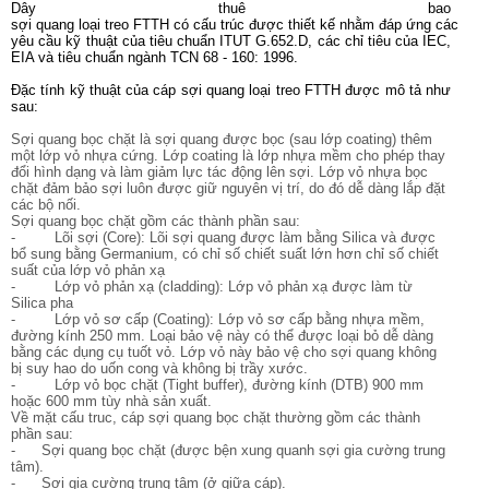
Dây thuê bao
sợi quang loại treo FTTH có cấu trúc được thiết kế nhằm đáp ứng các
yêu cầu kỹ thuật của tiêu chuẩn ITUT G.652.D, các chỉ tiêu của IEC,
EIA và tiêu chuẩn ngành TCN 68 - 160: 1996.
Đặc tính kỹ thuật của cáp sợi quang loại treo FTTH được mô tả như
sau:
Sợi quang bọc chặt là sợi quang được bọc (sau lớp coating) thêm
một lớp vỏ nhựa cứng. Lớp coating là lớp nhựa mềm cho phép thay
đổi hình dạng và làm giảm lực tác động lên sợi. Lớp vỏ nhựa bọc
chặt đảm bảo sợi luôn được giữ nguyên vị trí, do đó dễ dàng lắp đặt
các bộ nối.
Sợi quang bọc chặt gồm các thành phần sau:
- Lõi sợi (Core): Lõi sợi quang được làm bằng Silica và được
bổ sung bằng Germanium, có chỉ số chiết suất lớn hơn chỉ số chiết
suất của lớp vỏ phản xạ
- Lớp vỏ phản xạ (cladding): Lớp vỏ phản xạ được làm từ
Silica pha
- Lớp vỏ sơ cấp (Coating): Lớp vỏ sơ cấp bằng nhựa mềm,
đường kính 250 mm. Loại bảo vệ này có thể được loại bỏ dễ dàng
bằng các dụng cụ tuốt vỏ. Lớp vỏ này bảo vệ cho sợi quang không
bị suy hao do uốn cong và không bị trầy xước.
- Lớp vỏ bọc chặt (Tight buffer), đường kính (DTB) 900 mm
hoặc 600 mm tùy nhà sản xuất.
Về mặt cấu truc, cáp sợi quang bọc chặt thường gồm các thành
phần sau:
- Sợi quang bọc chặt (được bện xung quanh sợi gia cường trung
tâm).
- Sợi gia cường trung tâm (ở giữa cáp).