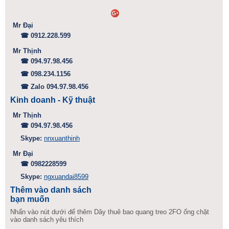
Mr Đại
☎ 0912.228.599
Mr Thịnh
☎ 094.97.98.456
☎ 098.234.1156
☎ Zalo 094.97.98.456
Kinh doanh - Kỹ thuật
Mr Thịnh
☎ 094.97.98.456
Skype:
nnxuanthinh
Mr Đại
☎ 0982228599
Skype:
ngxuandai8599
Thêm vào danh sách
bạn muốn
Nhấn vào nút dưới để thêm Dây thuê bao quang treo 2FO ống chặt
vào danh sách yêu thích