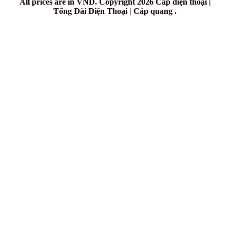
All prices are in
VND
. Copyright 2026 Cáp điện thoại |
Tổng Đài Điện Thoại | Cáp quang .