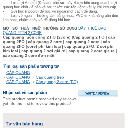
- Lớp sợi Aramid (Kevlar): các sợi này được bện xung quanh sợi
quang bọc chặt để bảo vệ sợi trước các tác động vật lý khi kéo cáp.
- Sợi bóc (ripcord) để bóc vỏ ngoài một cách dễ dàng.
- Lớp vỏ ngoài: Thường làm bằng nhựa PVC vì khả năng uốn dẻo
linh hoạt, chậm cháy và dễ dàng khi bọc.
MỘT SỐ THUẬT NGỮ THƯỜNG SỬ DỤNG
DÂY THUÊ BAO
QUANG FTTH 2 CORE
Cáp quang luồn cống 2 FO (2core) |Cáp quang 2 FO | cap
quang 2FO | cáp quang 2 core | cap quang 2 core | cáp
quang 2FO (core) phi kim loại | cap quang 2FO, 2 soi phi
kim loai | cáp quang 2 sợi giá rẻ | cap quang 2 core gia re |
cáp quang 2 core đơn mốt
Tìm loại sản phẩm tương tự
CÁP QUANG
CÁP QUANG
Cáp quang treo
CÁP QUANG
Cáp quang 2 core (FO)
Nhận xét về sản phẩm
This product hasn't received any reviews
yet. Be the first to review this product!
Tư vấn bán hàng