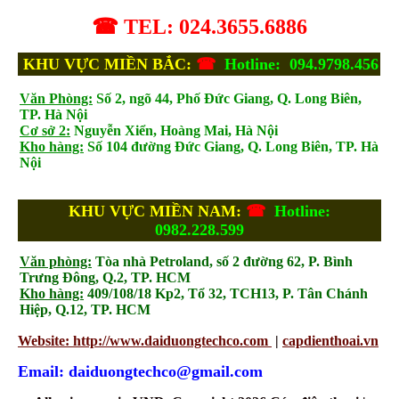
☎ TEL: 024.3655.6886
KHU VỰC MIỀN BẮC:
☎
Hotline: 094.9798.456
Văn Phòng:
Số 2, ngõ 44, Phố Đức Giang, Q. Long Biên,
TP. Hà Nội
Cơ sở 2:
Nguyễn Xiển, Hoàng Mai, Hà Nội
Kho hàng:
Số 104 đường Đức Giang, Q. Long Biên, TP. Hà
Nội
KHU VỰC MIỀN NAM:
☎
Hotline:
0982.228.599
Văn phòng:
Tòa nhà Petroland, số 2 đường 62, P. Bình
Trưng Đông, Q.2, TP. HCM
Kho hàng:
409/108/18 Kp2, Tổ 32, TCH13, P. Tân Chánh
Hiệp, Q.12, TP. HCM
Website: http://www.daiduongtechco.com
|
capdienthoai.vn
Email: daiduongtechco@gmail.com