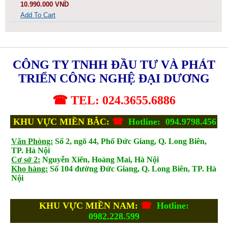
10.990.000 VND
Add To Cart
CÔNG TY TNHH ĐẦU TƯ VÀ PHÁT
TRIỂN CÔNG NGHỆ ĐẠI DƯƠNG
☎ TEL: 024.3655.6886
KHU VỰC MIỀN BẮC:
☎
Hotline: 094.9798.456
Văn Phòng:
Số 2, ngõ 44, Phố Đức Giang, Q. Long Biên,
TP. Hà Nội
Cơ sở 2:
Nguyễn Xiển, Hoàng Mai, Hà Nội
Kho hàng:
Số 104 đường Đức Giang, Q. Long Biên, TP. Hà
Nội
KHU VỰC MIỀN NAM:
☎
Hotline:
0982.228.599