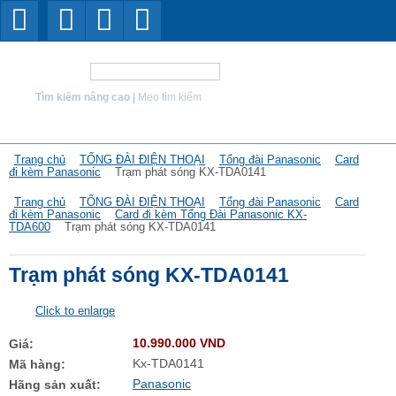
Tìm kiếm
Tìm kiếm nâng cao
|
Mẹo tìm kiếm
Trang chủ
TỔNG ĐÀI ĐIỆN THOẠI
Tổng đài Panasonic
Card
đi kèm Panasonic
Trạm phát sóng KX-TDA0141
Trang chủ
TỔNG ĐÀI ĐIỆN THOẠI
Tổng đài Panasonic
Card
đi kèm Panasonic
Card đi kèm Tổng Đài Panasonic KX-
TDA600
Trạm phát sóng KX-TDA0141
Trạm phát sóng KX-TDA0141
Click to enlarge
10.990.000 VND
Giá:
Kx-TDA0141
Mã hàng:
Panasonic
Hãng sản xuất: