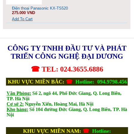
Điện thoại Panasonic KX-TS520
275.000 VND
Add To Cart
CÔNG TY TNHH ĐẦU TƯ VÀ PHÁT
TRIỂN CÔNG NGHỆ ĐẠI DƯƠNG
☎ TEL: 024.3655.6886
KHU VỰC MIỀN BẮC:
☎
Hotline: 094.9798.456
Văn Phòng:
Số 2, ngõ 44, Phố Đức Giang, Q. Long Biên,
TP. Hà Nội
Cơ sở 2:
Nguyễn Xiển, Hoàng Mai, Hà Nội
Kho hàng:
Số 104 đường Đức Giang, Q. Long Biên, TP. Hà
Nội
KHU VỰC MIỀN NAM:
☎
Hotline: