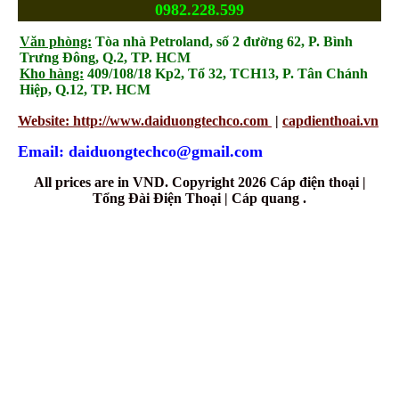
0982.228.599
Văn phòng:
Tòa nhà Petroland, số 2 đường 62, P. Bình
Trưng Đông, Q.2, TP. HCM
Kho hàng:
409/108/18 Kp2, Tổ 32, TCH13, P. Tân Chánh
Hiệp, Q.12, TP. HCM
Website: http://www.daiduongtechco.com
|
capdienthoai.vn
Email: daiduongtechco@gmail.com
All prices are in
VND
. Copyright 2026 Cáp điện thoại |
Tổng Đài Điện Thoại | Cáp quang .