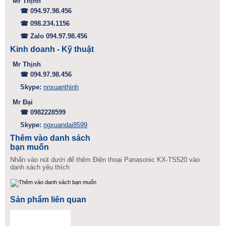
Mr Thịnh
☎ 094.97.98.456
☎ 098.234.1156
☎ Zalo 094.97.98.456
Kinh doanh - Kỹ thuật
Mr Thịnh
☎ 094.97.98.456
Skype:
nnxuanthinh
Mr Đại
☎ 0982228599
Skype:
ngxuandai8599
Thêm vào danh sách
bạn muốn
Nhấn vào nút dưới để thêm Điện thoại Panasonic KX-TS520 vào
danh sách yêu thích
Sản phẩm liên quan