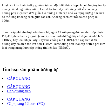
Loại cáp kim loại có dây giường tự treo đặc biệt thích hợp cho những tuyến cáp
quang cần dung lượng sợi ít. Cáp được treo dọc hệ thống cột sẵn có bằng
những phụ kiện treo đơn giản.
Do đường kính cáp nhỏ và trọng lượng nhẹ nên
có thể tăng khoảng cách giữa các cột. Khoảng cách cột tối đa cho phép là
100m.
Loail cáp phi kim loại này dung lượng từ 12 sợi quang đơn mode. Lớp nhựa
PolyEthylene bảo vệ ngoài (cho cáp treo dưới đường dây có điện thế nhỏ hơn
110KV) hay loại nhựa PolyEthylene chống nứt (TRPE) cho cáp treo dưới
đường dây có điện thế lớn hơn 110KV. Được dùng như loại cáp tự treo phi kim
loại trong mạng lưới cáp thông tin liên lạc (NMAC).
Tìm loại sản phẩm tương tự
CÁP QUANG
CÁP QUANG
Cáp quang treo
CÁP QUANG
Cáp quang 12 core (FO)