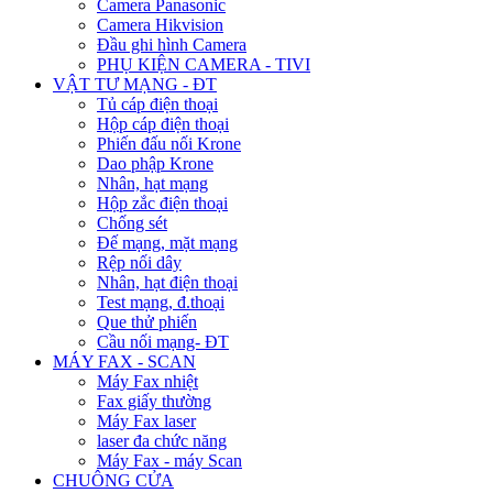
Camera Panasonic
Camera Hikvision
Đầu ghi hình Camera
PHỤ KIỆN CAMERA - TIVI
VẬT TƯ MẠNG - ĐT
Tủ cáp điện thoại
Hộp cáp điện thoại
Phiến đấu nối Krone
Dao phập Krone
Nhân, hạt mạng
Hộp zắc điện thoại
Chống sét
Đế mạng, mặt mạng
Rệp nối dây
Nhân, hạt điện thoại
Test mạng, đ.thoại
Que thử phiến
Cầu nối mạng- ĐT
MÁY FAX - SCAN
Máy Fax nhiệt
Fax giấy thường
Máy Fax laser
laser đa chức năng
Máy Fax - máy Scan
CHUÔNG CỬA