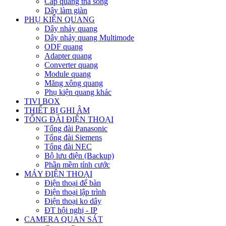
Cáp quang thả sông
Dây làm giàn
PHỤ KIỆN QUANG
Dây nhảy quang
Dây nhảy quang Multimode
ODF quang
Adapter quang
Converter quang
Module quang
Măng xông quang
Phụ kiện quang khác
TIVI BOX
THIẾT BỊ GHI ÂM
TỔNG ĐÀI ĐIỆN THOẠI
Tổng đài Panasonic
Tổng đài Siemens
Tổng đài NEC
Bộ lưu điện (Backup)
Phần mềm tính cước
MÁY ĐIỆN THOẠI
Điện thoại để bàn
Điện thoại lập trình
Điện thoại ko dây
ĐT hội nghị - IP
CAMERA QUAN SÁT