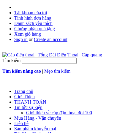
Tài khoản của tôi
Tình hình đơn hàng
Danh sách yêu thích
Chứng nhận quà tặng
Xem giỏ hàng
Sign in
or
Create an account
Tìm kiếm
Tìm kiếm nâng cao
|
Mẹo tìm kiếm
Trang chủ
Giới Thiệu
THANH TOÁN
Tin tức sự kiện
Giời thiệu về cáp đận thoại đôi 100
Mua Hàng - Vận chuyển
Liên hệ
Sản phẩm khuyến mại