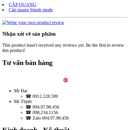
CÁP QUANG
Cáp quang Single mode
Nhận xét về sản phẩm
This product hasn't received any reviews yet. Be the first to review
this product!
Tư vấn bán hàng
Mr Đại
☎ 0912.228.599
Mr Thịnh
☎ 094.97.98.456
☎ 098.234.1156
☎ Zalo 094.97.98.456