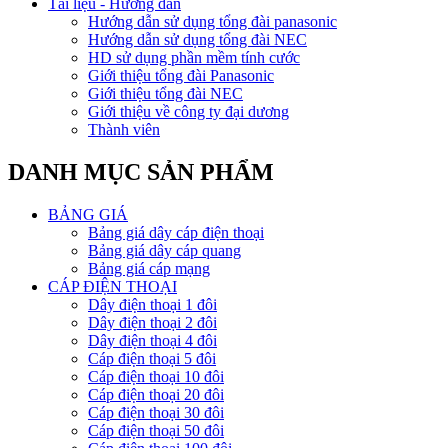
Tài liệu - Hướng dẫn
Hướng dẫn sử dụng tổng đài panasonic
Hướng dẫn sử dụng tổng đài NEC
HD sử dụng phần mềm tính cước
Giới thiệu tổng đài Panasonic
Giới thiệu tổng đài NEC
Giới thiệu về công ty đại dương
Thành viên
DANH MỤC SẢN PHẨM
BẢNG GIÁ
Bảng giá dây cáp điện thoại
Bảng giá dây cáp quang
Bảng giá cáp mạng
CÁP ĐIỆN THOẠI
Dây điện thoại 1 đôi
Dây điện thoại 2 đôi
Dây điện thoại 4 đôi
Cáp điện thoại 5 đôi
Cáp điện thoại 10 đôi
Cáp điện thoại 20 đôi
Cáp điện thoại 30 đôi
Cáp điện thoại 50 đôi