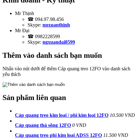
Kinh doanh - Kỹ thuật
Mr Thịnh
☎ 094.97.98.456
Skype:
nnxuanthinh
Mr Đại
☎ 0982228599
Skype:
ngxuandai8599
Thêm vào danh sách bạn muốn
Nhấn vào nút dưới để thêm Cáp quang treo 12FO vào danh sách
yêu thích
Sản phẩm liên quan
Cáp quang treo kim loại / phi kim loại 12FO
10.500 VND
Cáp quang thả sông 12FO
0 VND
Cáp quang treo phi kim loại ADSS 12FO
11.500 VND