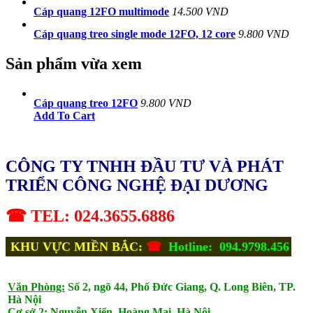
Cáp quang 12FO multimode
14.500 VND
Cáp quang treo single mode 12FO, 12 core
9.800 VND
Sản phẩm vừa xem
Cáp quang treo 12FO
9.800 VND
Add To Cart
CÔNG TY TNHH ĐẦU TƯ VÀ PHÁT
TRIỂN CÔNG NGHỆ ĐẠI DƯƠNG
☎ TEL: 024.3655.6886
KHU VỰC MIỀN BẮC:
☎
Hotline: 094.9798.456
Văn Phòng:
Số 2, ngõ 44, Phố Đức Giang, Q. Long Biên, TP.
Hà Nội
Cơ sở 2:
Nguyễn Xiển, Hoàng Mai, Hà Nội