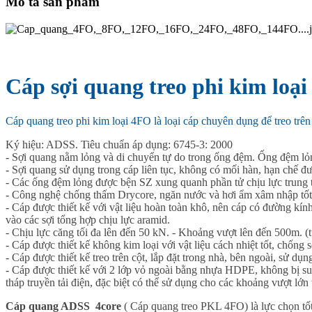
Mô tả sản phẩm
Cáp sợi quang treo phi kim loại
Cáp quang treo phi kim loại 4FO là loại cáp chuyên dụng để treo tr
Ký hiệu: ADSS. Tiêu chuẩn áp dụng: 6745-3: 2000
- Sợi quang nằm lỏng và di chuyển tự do trong ống đệm. Ống đệm lỏ
- Sợi quang sử dụng trong cáp liên tục, không có mối hàn, hạn chế đư
- Các ống đệm lỏng được bện SZ xung quanh phần tử chịu lực trung tâ
- Công nghệ chống thấm Drycore, ngăn nước và hơi ẩm xâm nhập tốt
- Cáp được thiết kế với vật liệu hoàn toàn khô, nên cáp có đường kín
vào các sợi tổng hợp chịu lực aramid.
- Chịu lực căng tối đa lên đến 50 kN. - Khoảng vượt lên đến 500m. (t
- Cáp được thiết kế không kim loại với vật liệu cách nhiệt tốt, chống 
- Cáp được thiết kế treo trên cột, lắp đặt trong nhà, bên ngoài, sử d
- Cáp được thiết kế với 2 lớp vỏ ngoài bằng nhựa HDPE, không bị suy
tháp truyền tải điện, đặc biệt có thể sử dụng cho các khoảng vượt lớ
Cáp quang ADSS 4core
( Cáp quang treo PKL 4FO) là lực chọn tốt