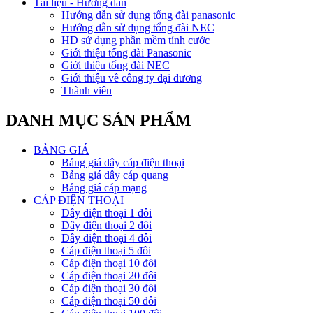
Tài liệu - Hướng dẫn
Hướng dẫn sử dụng tổng đài panasonic
Hướng dẫn sử dụng tổng đài NEC
HD sử dụng phần mềm tính cước
Giới thiệu tổng đài Panasonic
Giới thiệu tổng đài NEC
Giới thiệu về công ty đại dương
Thành viên
DANH MỤC SẢN PHẨM
BẢNG GIÁ
Bảng giá dây cáp điện thoại
Bảng giá dây cáp quang
Bảng giá cáp mạng
CÁP ĐIỆN THOẠI
Dây điện thoại 1 đôi
Dây điện thoại 2 đôi
Dây điện thoại 4 đôi
Cáp điện thoại 5 đôi
Cáp điện thoại 10 đôi
Cáp điện thoại 20 đôi
Cáp điện thoại 30 đôi
Cáp điện thoại 50 đôi