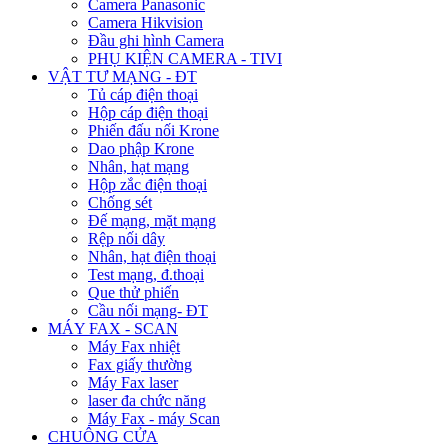
Camera Panasonic
Camera Hikvision
Đầu ghi hình Camera
PHỤ KIỆN CAMERA - TIVI
VẬT TƯ MẠNG - ĐT
Tủ cáp điện thoại
Hộp cáp điện thoại
Phiến đấu nối Krone
Dao phập Krone
Nhân, hạt mạng
Hộp zắc điện thoại
Chống sét
Đế mạng, mặt mạng
Rệp nối dây
Nhân, hạt điện thoại
Test mạng, đ.thoại
Que thử phiến
Cầu nối mạng- ĐT
MÁY FAX - SCAN
Máy Fax nhiệt
Fax giấy thường
Máy Fax laser
laser đa chức năng
Máy Fax - máy Scan
CHUÔNG CỬA