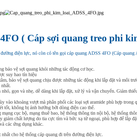
 4FO ( Cáp sợi quang treo phi kim
ên đường điện lực, nó còn có tên gọi cáp quang ADSS 4FO (Cáp quang 
ng bảo vệ sợi quang khỏi những tác động cơ học.
ợc suy hao tín hiệu
m, bảo vệ sợi quang chịu được những tác động khi lắp đặt và môi trườ
 nhất.
h nhỏ, gọn và nhẹ, dễ dàng khi lắp đặt, xử lý và vận chuyển. Giảm thiể
ùy vào khoảng vượt mà phân phối các loại sợi aramide phù hợp trong qu
sét tốt, không bị ảnh hưởng bởi dòng điện cao thế.
ụng mạng cục bộ, mạng thuê bao, hệ thống thông tin nội bộ, hệ thống thô
 giảm chất lượng do tia cực tím và bức xạ tử ngoại, phù hợp để lắp đ
n và các ứng dụng khác.
 nhất cho hệ thống cáp quang đi trên đường điện lực.