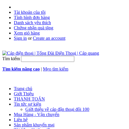
Tài khoản của tôi
Tình hình đơn hàng
Danh sách yêu thích
Chứng nhận quà tặng
Xem giỏ hàng
Sign in
or
Create an account
Tìm kiếm
Tìm kiếm nâng cao
|
Mẹo tìm kiếm
Trang chủ
Giới Thiệu
THANH TOÁN
Tin tức sự kiện
Giời thiệu về cáp đận thoại đôi 100
Mua Hàng - Vận chuyển
Liên hệ
Sản phẩm khuyến mại