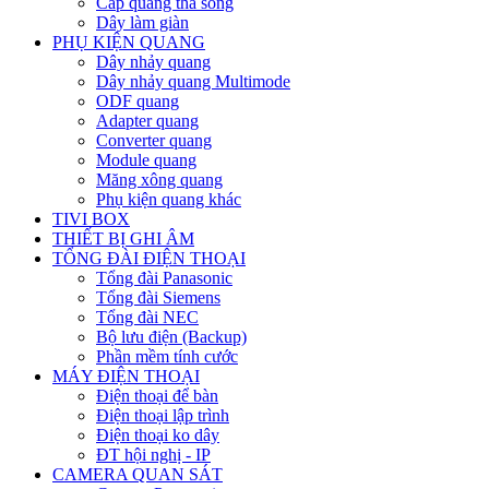
Cáp quang thả sông
Dây làm giàn
PHỤ KIỆN QUANG
Dây nhảy quang
Dây nhảy quang Multimode
ODF quang
Adapter quang
Converter quang
Module quang
Măng xông quang
Phụ kiện quang khác
TIVI BOX
THIẾT BỊ GHI ÂM
TỔNG ĐÀI ĐIỆN THOẠI
Tổng đài Panasonic
Tổng đài Siemens
Tổng đài NEC
Bộ lưu điện (Backup)
Phần mềm tính cước
MÁY ĐIỆN THOẠI
Điện thoại để bàn
Điện thoại lập trình
Điện thoại ko dây
ĐT hội nghị - IP
CAMERA QUAN SÁT