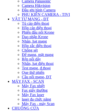
Camera Panasonic
Camera Hikvision
Đầu ghi hình Camera
PHỤ KIỆN CAMERA - TIVI
VẬT TƯ MẠNG - ĐT
Tủ cáp điện thoại
Hộp cáp điện thoại
Phiến đấu nối Krone
Dao phập Krone
Nhân, hạt mạng
Hộp zắc điện thoại
Chống sét
Đế mạng, mặt mạng
Rệp nối dây
Nhân, hạt điện thoại
Test mạng, đ.thoại
Que thử phiến
Cầu nối mạng- ĐT
MÁY FAX - SCAN
Máy Fax nhiệt
Fax giấy thường
Máy Fax laser
laser đa chức năng
Máy Fax - máy Scan
CHUÔNG CỬA