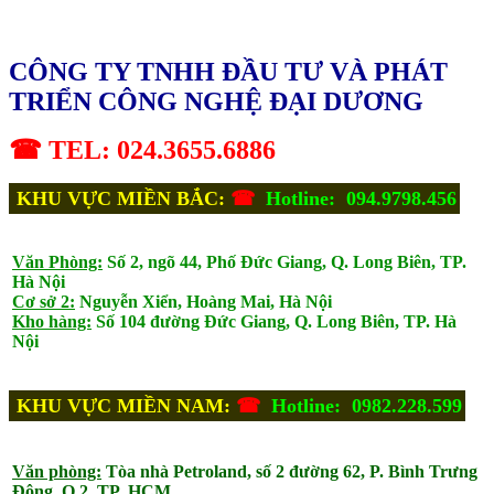
CÔNG TY TNHH ĐẦU TƯ VÀ PHÁT
TRIỂN CÔNG NGHỆ ĐẠI DƯƠNG
☎ TEL: 024.3655.6886
KHU VỰC MIỀN BẮC:
☎
Hotline: 094.9798.456
Văn Phòng:
Số 2, ngõ 44, Phố Đức Giang, Q. Long Biên, TP.
Hà Nội
Cơ sở 2:
Nguyễn Xiển, Hoàng Mai, Hà Nội
Kho hàng:
Số 104 đường Đức Giang, Q. Long Biên, TP. Hà
Nội
KHU VỰC MIỀN NAM:
☎
Hotline: 0982.228.599
Văn phòng:
Tòa nhà Petroland, số 2 đường 62, P. Bình Trưng
Đông, Q.2, TP. HCM