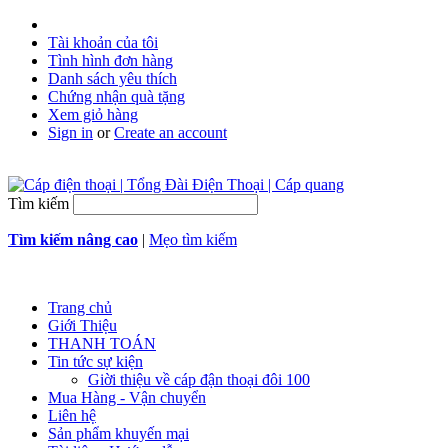
Tài khoản của tôi
Tình hình đơn hàng
Danh sách yêu thích
Chứng nhận quà tặng
Xem giỏ hàng
Sign in
or
Create an account
Tìm kiếm
Tìm kiếm nâng cao
|
Mẹo tìm kiếm
Trang chủ
Giới Thiệu
THANH TOÁN
Tin tức sự kiện
Giời thiệu về cáp đận thoại đôi 100
Mua Hàng - Vận chuyển
Liên hệ
Sản phẩm khuyến mại