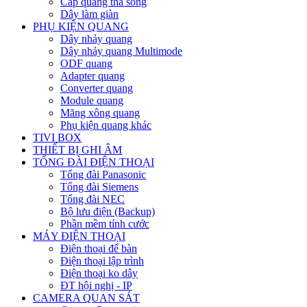
Cáp quang thả sông
Dây làm giàn
PHỤ KIỆN QUANG
Dây nhảy quang
Dây nhảy quang Multimode
ODF quang
Adapter quang
Converter quang
Module quang
Măng xông quang
Phụ kiện quang khác
TIVI BOX
THIẾT BỊ GHI ÂM
TỔNG ĐÀI ĐIỆN THOẠI
Tổng đài Panasonic
Tổng đài Siemens
Tổng đài NEC
Bộ lưu điện (Backup)
Phần mềm tính cước
MÁY ĐIỆN THOẠI
Điện thoại để bàn
Điện thoại lập trình
Điện thoại ko dây
ĐT hội nghị - IP
CAMERA QUAN SÁT