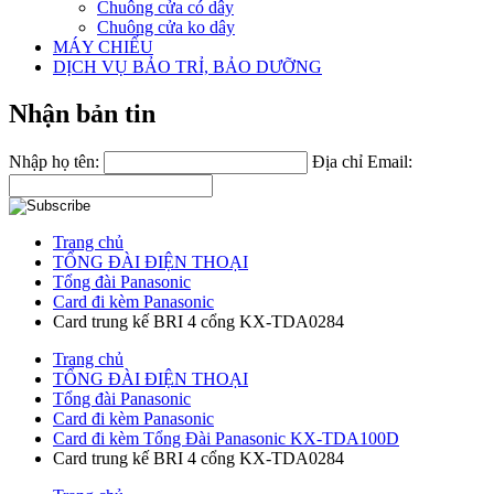
Chuông cửa có dây
Chuông cửa ko dây
MÁY CHIẾU
DỊCH VỤ BẢO TRỈ, BẢO DƯỠNG
Nhận bản tin
Nhập họ tên:
Địa chỉ Email:
Trang chủ
TỔNG ĐÀI ĐIỆN THOẠI
Tổng đài Panasonic
Card đi kèm Panasonic
Card trung kế BRI 4 cổng KX-TDA0284
Trang chủ
TỔNG ĐÀI ĐIỆN THOẠI
Tổng đài Panasonic
Card đi kèm Panasonic
Card đi kèm Tổng Đài Panasonic KX-TDA100D
Card trung kế BRI 4 cổng KX-TDA0284