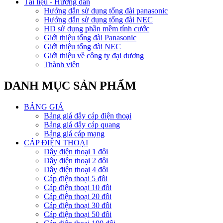
Tài liệu - Hướng dẫn
Hướng dẫn sử dụng tổng đài panasonic
Hướng dẫn sử dụng tổng đài NEC
HD sử dụng phần mềm tính cước
Giới thiệu tổng đài Panasonic
Giới thiệu tổng đài NEC
Giới thiệu về công ty đại dương
Thành viên
DANH MỤC SẢN PHẨM
BẢNG GIÁ
Bảng giá dây cáp điện thoại
Bảng giá dây cáp quang
Bảng giá cáp mạng
CÁP ĐIỆN THOẠI
Dây điện thoại 1 đôi
Dây điện thoại 2 đôi
Dây điện thoại 4 đôi
Cáp điện thoại 5 đôi
Cáp điện thoại 10 đôi
Cáp điện thoại 20 đôi
Cáp điện thoại 30 đôi
Cáp điện thoại 50 đôi