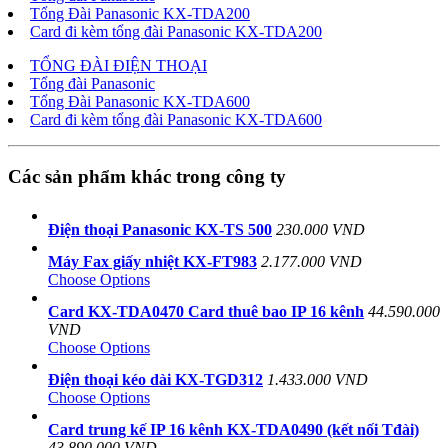
Tổng Đài Panasonic KX-TDA200
Card đi kèm tổng đài Panasonic KX-TDA200
TỔNG ĐÀI ĐIỆN THOẠI
Tổng đài Panasonic
Tổng Đài Panasonic KX-TDA600
Card đi kèm tổng đài Panasonic KX-TDA600
Các sản phẩm khác trong công ty
Điện thoại Panasonic KX-TS 500
230.000 VND
Máy Fax giấy nhiệt KX-FT983
2.177.000 VND
Choose Options
Card KX-TDA0470 Card thuê bao IP 16 kênh
44.590.000
VND
Choose Options
Điện thoại kéo dài KX-TGD312
1.433.000 VND
Choose Options
Card trung kế IP 16 kênh KX-TDA0490 (kết nối Tđài)
43.890.000 VND