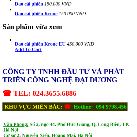
Dao cài phiến
150.000 VND
Dao cài phiến Krone
150.000 VND
Sản phẩm vừa xem
Dao cài phiến Krone EU
450.000 VND
Add To Cart
CÔNG TY TNHH ĐẦU TƯ VÀ PHÁT
TRIỂN CÔNG NGHỆ ĐẠI DƯƠNG
☎ TEL: 024.3655.6886
KHU VỰC MIỀN BẮC:
☎
Hotline: 094.9798.456
Văn Phòng:
Số 2, ngõ 44, Phố Đức Giang, Q. Long Biên, TP.
Hà Nội
Cơ sở 2:
Nguyễn Xiển, Hoàng Mai, Hà Nội