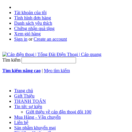
Tài khoản của tôi
Tình hình đơn hàng
Danh sách yêu thích
Chứng nhận quà tặng
Xem giỏ hàng
Sign in
or
Create an account
Tìm kiếm
Tìm kiếm nâng cao
|
Mẹo tìm kiếm
Trang chủ
Giới Thiệu
THANH TOÁN
Tin tức sự kiện
Giời thiệu về cáp đận thoại đôi 100
Mua Hàng - Vận chuyển
Liên hệ
Sản phẩm khuyến mại