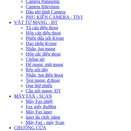
Camera Panasonic
Camera Hikvision
Đầu ghi hình Camera
PHỤ KIỆN CAMERA - TIVI
VẬT TƯ MẠNG - ĐT
Tủ cáp điện thoại
Hộp cáp điện thoại
Phiến đấu nối Krone
Dao phập Krone
Nhân, hạt mạng
Hộp zắc điện thoại
Chống sét
Đế mạng, mặt mạng
Rệp nối dây
Nhân, hạt điện thoại
Test mạng, đ.thoại
Que thử phiến
Cầu nối mạng- ĐT
MÁY FAX - SCAN
Máy Fax nhiệt
Fax giấy thường
Máy Fax laser
laser đa chức năng
Máy Fax - máy Scan
CHUÔNG CỬA