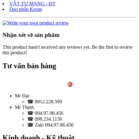
VẬT TƯ MẠNG - ĐT
Dao phập Krone
Nhận xét về sản phẩm
This product hasn't received any reviews yet. Be the first to review
this product!
Tư vấn bán hàng
Mr Đại
☎ 0912.228.599
Mr Thịnh
☎ 094.97.98.456
☎ 098.234.1156
☎ Zalo 094.97.98.456
Kinh doanh - Kỹ thuật