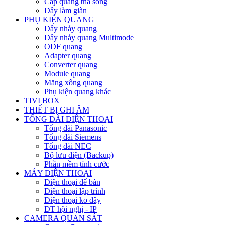
Cáp quang thả sông
Dây làm giàn
PHỤ KIỆN QUANG
Dây nhảy quang
Dây nhảy quang Multimode
ODF quang
Adapter quang
Converter quang
Module quang
Măng xông quang
Phụ kiện quang khác
TIVI BOX
THIẾT BỊ GHI ÂM
TỔNG ĐÀI ĐIỆN THOẠI
Tổng đài Panasonic
Tổng đài Siemens
Tổng đài NEC
Bộ lưu điện (Backup)
Phần mềm tính cước
MÁY ĐIỆN THOẠI
Điện thoại để bàn
Điện thoại lập trình
Điện thoại ko dây
ĐT hội nghị - IP
CAMERA QUAN SÁT