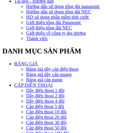
Tài liệu - Hướng dẫn
Hướng dẫn sử dụng tổng đài panasonic
Hướng dẫn sử dụng tổng đài NEC
HD sử dụng phần mềm tính cước
Giới thiệu tổng đài Panasonic
Giới thiệu tổng đài NEC
Giới thiệu về công ty đại dương
Thành viên
DANH MỤC SẢN PHẨM
BẢNG GIÁ
Bảng giá dây cáp điện thoại
Bảng giá dây cáp quang
Bảng giá cáp mạng
CÁP ĐIỆN THOẠI
Dây điện thoại 1 đôi
Dây điện thoại 2 đôi
Dây điện thoại 4 đôi
Cáp điện thoại 5 đôi
Cáp điện thoại 10 đôi
Cáp điện thoại 20 đôi
Cáp điện thoại 30 đôi
Cáp điện thoại 50 đôi