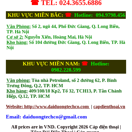
☎ TEL: 024.3655.6886
KHU VỰC MIỀN BẮC:
☎
Hotline: 094.9798.456
Văn Phòng:
Số 2, ngõ 44, Phố Đức Giang, Q. Long Biên,
TP. Hà Nội
Cơ sở 2:
Nguyễn Xiển, Hoàng Mai, Hà Nội
Kho hàng:
Số 104 đường Đức Giang, Q. Long Biên, TP. Hà
Nội
KHU VỰC MIỀN NAM:
☎
Hotline:
0982.228.599
Văn phòng:
Tòa nhà Petroland, số 2 đường 62, P. Bình
Trưng Đông, Q.2, TP. HCM
Kho hàng:
409/108/18 Kp2, Tổ 32, TCH13, P. Tân Chánh
Hiệp, Q.12, TP. HCM
Website: http://www.daiduongtechco.com
|
capdienthoai.vn
Email: daiduongtechco@gmail.com
All prices are in
VND
. Copyright 2026 Cáp điện thoại |