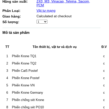
Z43, M3, Vinacap, Telvina, Sacom,
Hãng sản xuất:
PCM
Vật tư mạng
Phân Loại:
Calculated at checkout
Giao hàng:
Số lượng:
Mô tả sản phẩm
TT
Tên thiết bị, vật tư và dịch vụ
Đ.V
1
Phiến Krone TQ1
c
2
Phiến Krone TQ2
c
3
Phiến Cat5 Postef
c
4
Phiến Krone Postef
c
5
Phiến Krone VN
c
6
Phiến Krone Germany
c
7
Phiến chống sét Krone
c
8
Phiến chống sét PO10
c