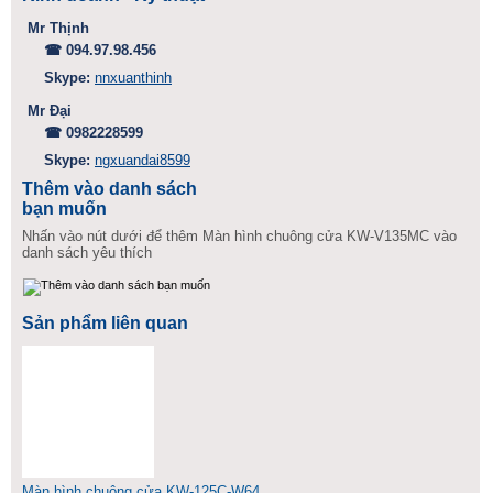
Mr Thịnh
☎ 094.97.98.456
Skype:
nnxuanthinh
Mr Đại
☎ 0982228599
Skype:
ngxuandai8599
Thêm vào danh sách
bạn muốn
Nhấn vào nút dưới để thêm Màn hình chuông cửa KW-V135MC vào
danh sách yêu thích
Sản phẩm liên quan
Màn hình chuông cửa KW-125C-W64