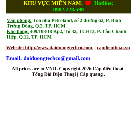
KHU VỰC MIỀN NAM:
☎
Hotline:
0982.228.599
Văn phòng:
Tòa nhà Petroland, số 2 đường 62, P. Bình
Trưng Đông, Q.2, TP. HCM
Kho hàng:
409/108/18 Kp2, Tổ 32, TCH13, P. Tân Chánh
Hiệp, Q.12, TP. HCM
Website: http://www.daiduongtechco.com
|
capdienthoai.vn
Email: daiduongtechco@gmail.com
All prices are in
VND
. Copyright 2026 Cáp điện thoại |
Tổng Đài Điện Thoại | Cáp quang .