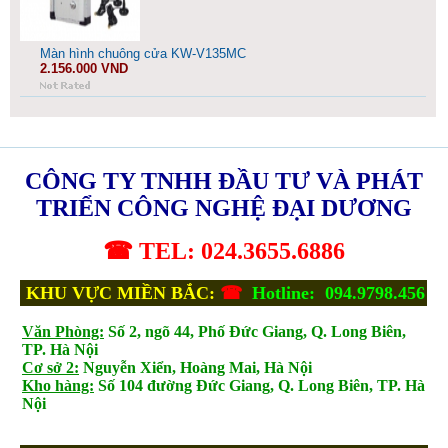
Màn hình chuông cửa KW-V135MC
2.156.000 VND
CÔNG TY TNHH ĐẦU TƯ VÀ PHÁT
TRIỂN CÔNG NGHỆ ĐẠI DƯƠNG
☎ TEL: 024.3655.6886
KHU VỰC MIỀN BẮC:
☎
Hotline: 094.9798.456
Văn Phòng:
Số 2, ngõ 44, Phố Đức Giang, Q. Long Biên,
TP. Hà Nội
Cơ sở 2:
Nguyễn Xiển, Hoàng Mai, Hà Nội
Kho hàng:
Số 104 đường Đức Giang, Q. Long Biên, TP. Hà
Nội