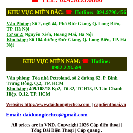
KHU VỰC MIỀN BẮC:
☎
Hotline: 094.9798.456
Văn Phòng:
Số 2, ngõ 44, Phố Đức Giang, Q. Long Biên,
TP. Hà Nội
Cơ sở 2:
Nguyễn Xiển, Hoàng Mai, Hà Nội
Kho hàng:
Số 104 đường Đức Giang, Q. Long Biên, TP. Hà
Nội
KHU VỰC MIỀN NAM:
☎
Hotline:
0982.228.599
Văn phòng:
Tòa nhà Petroland, số 2 đường 62, P. Bình
Trưng Đông, Q.2, TP. HCM
Kho hàng:
409/108/18 Kp2, Tổ 32, TCH13, P. Tân Chánh
Hiệp, Q.12, TP. HCM
Website: http://www.daiduongtechco.com
|
capdienthoai.vn
Email: daiduongtechco@gmail.com
All prices are in
VND
. Copyright 2026 Cáp điện thoại |
Tổng Đài Điện Thoại | Cáp quang .