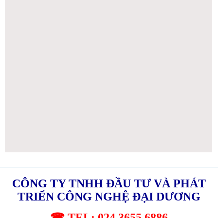
CÔNG TY TNHH ĐẦU TƯ VÀ PHÁT
TRIỂN CÔNG NGHỆ ĐẠI DƯƠNG
☎ TEL: 024.3655.6886