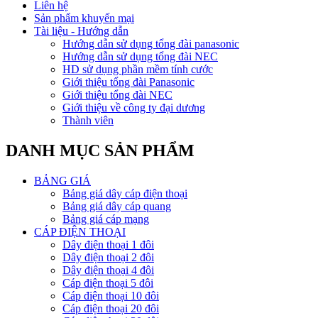
Liên hệ
Sản phẩm khuyến mại
Tài liệu - Hướng dẫn
Hướng dẫn sử dụng tổng đài panasonic
Hướng dẫn sử dụng tổng đài NEC
HD sử dụng phần mềm tính cước
Giới thiệu tổng đài Panasonic
Giới thiệu tổng đài NEC
Giới thiệu về công ty đại dương
Thành viên
DANH MỤC SẢN PHẨM
BẢNG GIÁ
Bảng giá dây cáp điện thoại
Bảng giá dây cáp quang
Bảng giá cáp mạng
CÁP ĐIỆN THOẠI
Dây điện thoại 1 đôi
Dây điện thoại 2 đôi
Dây điện thoại 4 đôi
Cáp điện thoại 5 đôi
Cáp điện thoại 10 đôi
Cáp điện thoại 20 đôi