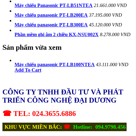
Máy chiếu Panasonic PT-LB51NTEA
21.661.000 VND
Máy chiếu panasonic PT-LB200EA
37.195.000 VND
Máy chiếu panasonic PT-LB300EA
45.120.000 VND
Phần mềm ghi âm 2 chiều KX-NSU002X
8.278.000 VND
Sản phẩm vừa xem
Máy chiếu panasonic PT-LB100NTEA
43.111.000 VND
Add To Cart
CÔNG TY TNHH ĐẦU TƯ VÀ PHÁT
TRIỂN CÔNG NGHỆ ĐẠI DƯƠNG
☎ TEL: 024.3655.6886
KHU VỰC MIỀN BẮC:
☎
Hotline: 094.9798.456