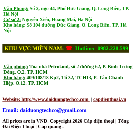
Văn Phòng:
Số 2, ngõ 44, Phố Đức Giang, Q. Long Biên, TP.
Hà Nội
Cơ sở 2:
Nguyễn Xiển, Hoàng Mai, Hà Nội
Kho hàng:
Số 104 đường Đức Giang, Q. Long Biên, TP. Hà
Nội
KHU VỰC MIỀN NAM:
☎
Hotline: 0982.228.599
Văn phòng:
Tòa nhà Petroland, số 2 đường 62, P. Bình Trưng
Đông, Q.2, TP. HCM
Kho hàng:
409/108/18 Kp2, Tổ 32, TCH13, P. Tân Chánh
Hiệp, Q.12, TP. HCM
Website: http://www.daiduongtechco.com
|
capdienthoai.vn
Email: daiduongtechco@gmail.com
All prices are in
VND
. Copyright 2026 Cáp điện thoại | Tổng
Đài Điện Thoại | Cáp quang .