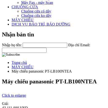
Máy Fax - máy Scan
CHUÔNG CỬA
Chuông cửa có dây
Chuông cửa ko dây
MÁY CHIẾU
DỊCH VỤ BẢO TRỈ, BẢO DƯỠNG
Nhận bản tin
Nhập họ tên:
Địa chỉ Email:
Trang chủ
MÁY CHIẾU
Máy chiếu panasonic PT-LB100NTEA
Máy chiếu panasonic PT-LB100NTEA
Click to enlarge
Giá:
43.111.000 VND