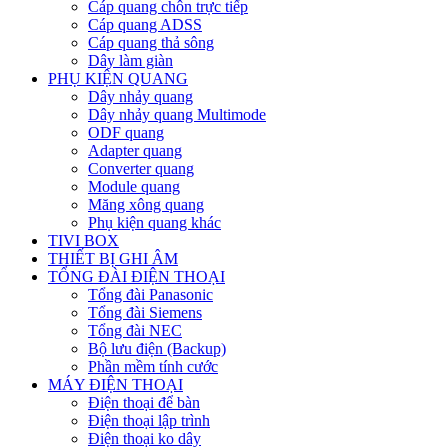
Cáp quang chôn trực tiếp
Cáp quang ADSS
Cáp quang thả sông
Dây làm giàn
PHỤ KIỆN QUANG
Dây nhảy quang
Dây nhảy quang Multimode
ODF quang
Adapter quang
Converter quang
Module quang
Măng xông quang
Phụ kiện quang khác
TIVI BOX
THIẾT BỊ GHI ÂM
TỔNG ĐÀI ĐIỆN THOẠI
Tổng đài Panasonic
Tổng đài Siemens
Tổng đài NEC
Bộ lưu điện (Backup)
Phần mềm tính cước
MÁY ĐIỆN THOẠI
Điện thoại để bàn
Điện thoại lập trình
Điện thoại ko dây