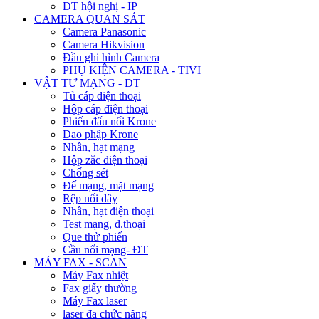
ĐT hội nghị - IP
CAMERA QUAN SÁT
Camera Panasonic
Camera Hikvision
Đầu ghi hình Camera
PHỤ KIỆN CAMERA - TIVI
VẬT TƯ MẠNG - ĐT
Tủ cáp điện thoại
Hộp cáp điện thoại
Phiến đấu nối Krone
Dao phập Krone
Nhân, hạt mạng
Hộp zắc điện thoại
Chống sét
Đế mạng, mặt mạng
Rệp nối dây
Nhân, hạt điện thoại
Test mạng, đ.thoại
Que thử phiến
Cầu nối mạng- ĐT
MÁY FAX - SCAN
Máy Fax nhiệt
Fax giấy thường
Máy Fax laser
laser đa chức năng