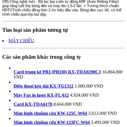
Off).Công nghệ mới : Bộ lọc bụi cuốn tự động ARF (Auto Rolling Filter)
giúp tăng tuổi thọ bóng đèn và máy lên 1,5-2 lần. + Tương thích chuẩn
HDTVTrình chiếu đồng thời 2 tín hiệu đầu vào. Bóng đèn cực tốt, có thể
trình chiếu qua lớp bụi dày.
Tìm loại sản phẩm tương tự
MÁY CHIẾU
Các sản phẩm khác trong công ty
Card trung kế PRI (PRI30) KX-TDA0290CJ
16.864.000
VND
Điện thoại kéo dài KX-TG1312
1.080.000 VND
Máy Fax in laser KX-FL 612
4.924.000 VND
Card KX-TDA6178
8.664.000 VND
Màn hình chuông cửa KW-125C-W64
3.613.000 VND
Màn hình chuông cửa KW-123FC-W64
5.495.000 VND