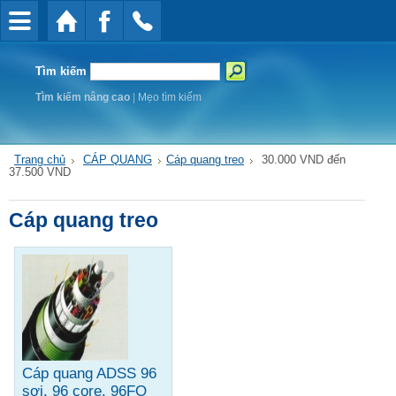
Tìm kiếm
Tìm kiếm nâng cao
|
Mẹo tìm kiếm
Trang chủ
CÁP QUANG
Cáp quang treo
30.000 VND đến
37.500 VND
Cáp quang treo
Cáp quang ADSS 96
sợi, 96 core, 96FO