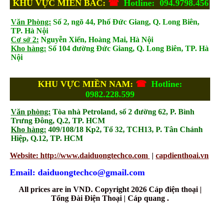
KHU VỰC MIỀN BẮC:
☎
Hotline: 094.9798.456
Văn Phòng:
Số 2, ngõ 44, Phố Đức Giang, Q. Long Biên,
TP. Hà Nội
Cơ sở 2:
Nguyễn Xiển, Hoàng Mai, Hà Nội
Kho hàng:
Số 104 đường Đức Giang, Q. Long Biên, TP. Hà
Nội
KHU VỰC MIỀN NAM:
☎
Hotline:
0982.228.599
Văn phòng:
Tòa nhà Petroland, số 2 đường 62, P. Bình
Trưng Đông, Q.2, TP. HCM
Kho hàng:
409/108/18 Kp2, Tổ 32, TCH13, P. Tân Chánh
Hiệp, Q.12, TP. HCM
Website: http://www.daiduongtechco.com
|
capdienthoai.vn
Email: daiduongtechco@gmail.com
All prices are in
VND
. Copyright 2026 Cáp điện thoại |
Tổng Đài Điện Thoại | Cáp quang .